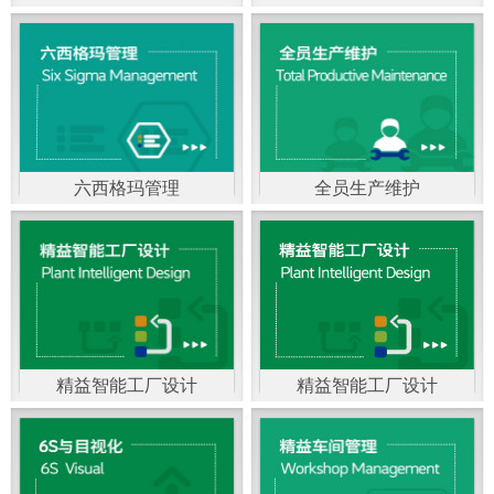
精益生产管理，是一种
以顾客需求为拉动，通
过减少和消除产品开发
设计、生产、管理和服
六西格玛管理
全员生产维护
务中一切不产生价值的
官方客服：400-168-0525
官方客服：400-168-0525
活动(即浪费)来加快生产
在线商桥咨询（点击沟
在线商桥咨询（点击沟
流程的速度运营管理方
通）
通）
法。精益生产能够缩短
对顾客的交付周期，与
精益智能工厂设计
精益智能工厂设计
官方客服：400-168-0525
“中国制造2025”是国家
此同时降低运营成本并
在线商桥咨询（点击沟
战略最重要的举措。智
减少企业的库存，从而