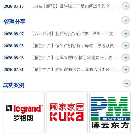
集成的纽带，是实施企
策。冠卓咨询对于智能
3050% 与工作有关
【白皮书解读】世界级工厂是如何运作的？一个模型讲清精益体系本质
2026
-
05
-
15
的推行机制无法持续执
业敏捷制造战略和实现
工厂一直都在思考和沉
的伤害降低50% 丰
行”，“没有可以持续推
管理分享
车间生产敏捷化的基本
淀，结合多年工厂运营
田汽车，丹纳赫，戴尔
进的人才可用”这些都是
【六西格玛】把质检员“消灭”在工序里：一文讲透自工序完结的5层落地法
2026
-
08
-
07
技术手段。MES可以为
管理咨询经验，我们认
等优秀的企业，都已经
在推行6S及目视化管理
【精益生产】做生产别将就，每道工序必须做到百分百
2026
-
08
-
05
用户提供一个快速反
为要实现4.0的智能工
从持续推动精益生产中
时困扰企业的问题。基
【精益生产】仓库管理8个核心落地要点，吃透直接效率翻倍！
2026
-
08
-
03
应、有弹性、精细化的
厂，我们可以分为两个
获得了丰厚的财务回
于“建立可持续推进的6S
【精益生产】你所谓的努力，真的形成闭环了吗？
2026
-
07
-
31
制造业环境，帮助企业
方面来看，一是硬件的
报。 精益生产的核
管理体系”的目标，结合
成功案例
降低成本、缩短交期、
智能化，二是各种业务
心思想主要包括：
传统的6S推进方式，冠
提高产品的质量和提高
流程信息的网络化；硬
1、客户驱动：从客户的
卓更关注营造全员参与
服务质量。适用于不同
件的智能化基于两个前
角度来看待产品(服务)的
的氛围以及培养企业自
行业(家电、汽车、半导
提条件：即设备的自动
价值 2、识别浪费：
主推进的人才，改善的
体、通讯、IT、医药、