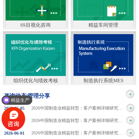
通）
能工厂是指利用物联网
增加企业资金回报率和
技术和信息技术提升管
企业利润率。 在面
6S目视化咨询
精益车间管理
理和服务，提高生产过
临市场多变，客户需求
6S及目视化管理是现代
官方客服：400-168-0525
程可控性、减少生产线
日益多样化的情况下，
化企业最基础的现场管
在线商桥咨询（点击沟
人工干预，集智能手段
企业通过精益生产改善
理方法，它的推进不仅
通）
和智能系统等新兴技术
活动，可以在以下方面
仅是展示企业基础管理
于一体，构建高效、节
得到显著改善： 生
组织优化与绩效考核
制造执行系统MES
的“名片”，更是提升现
官方客服：400-168-0525
制造执行系统MES是一
能、绿色、环保、舒适
产时间减少5090%
咨询动态|管理分享
场管理水平消除现场浪
精益生产
在线商桥咨询（点击沟
套面向制造企业车间执
的人性化工厂。其核心
库存减少5090% 质
2026中国制造业精益转型：客户案例详细研究报告【三】
2026
-
06
-
05
费的最佳途径。“现场6S
通）
行层的生产信息化管理
是实现信息与物理系统
量缺陷减少5090%
2026中国制造业精益转型：客户案例详细研究报告【二】
2026
-
06
-
04
管理总是简单问题频繁
系统，是企业CIMS信息
CPS互联互通，智能决
生产效率提升
2026中国制造业精益转型：客户案例详细研究报告【一】
2026
-
06
-
01
的重复的发生”，“制定