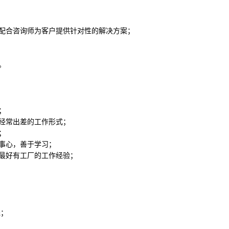
，配合咨询师为客户提供针对性的解决方案；
。
；
受经常出差的工作形式；
；
有事心，善于学习；
，最好有工厂的工作经验；
先；