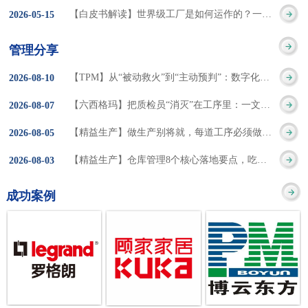
集成的纽带，是实施企
策。冠卓咨询对于智能
3050% 与工作有关
【白皮书解读】世界级工厂是如何运作的？一个模型讲清精益体系本质
2026
-
05
-
15
的推行机制无法持续执
业敏捷制造战略和实现
工厂一直都在思考和沉
的伤害降低50% 丰
行”，“没有可以持续推
管理分享
车间生产敏捷化的基本
淀，结合多年工厂运营
田汽车，丹纳赫，戴尔
进的人才可用”这些都是
【TPM】从“被动救火”到“主动预判”：数字化运维，重塑设备管理核心价值
2026
-
08
-
10
技术手段。MES可以为
管理咨询经验，我们认
等优秀的企业，都已经
在推行6S及目视化管理
【六西格玛】把质检员“消灭”在工序里：一文讲透自工序完结的5层落地法
2026
-
08
-
07
用户提供一个快速反
为要实现4.0的智能工
从持续推动精益生产中
时困扰企业的问题。基
【精益生产】做生产别将就，每道工序必须做到百分百
2026
-
08
-
05
应、有弹性、精细化的
厂，我们可以分为两个
获得了丰厚的财务回
于“建立可持续推进的6S
【精益生产】仓库管理8个核心落地要点，吃透直接效率翻倍！
2026
-
08
-
03
制造业环境，帮助企业
方面来看，一是硬件的
报。 精益生产的核
管理体系”的目标，结合
成功案例
降低成本、缩短交期、
智能化，二是各种业务
心思想主要包括：
传统的6S推进方式，冠
提高产品的质量和提高
流程信息的网络化；硬
1、客户驱动：从客户的
卓更关注营造全员参与
服务质量。适用于不同
件的智能化基于两个前
角度来看待产品(服务)的
的氛围以及培养企业自
行业(家电、汽车、半导
提条件：即设备的自动
价值 2、识别浪费：
主推进的人才，改善的
体、通讯、IT、医药、