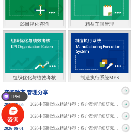
通）
能工厂是指利用物联网
增加企业资金回报率和
技术和信息技术提升管
企业利润率。 在面
6S目视化咨询
精益车间管理
理和服务，提高生产过
临市场多变，客户需求
6S及目视化管理是现代
官方客服：400-168-0525
程可控性、减少生产线
日益多样化的情况下，
化企业最基础的现场管
在线商桥咨询（点击沟
人工干预，集智能手段
企业通过精益生产改善
理方法，它的推进不仅
通）
和智能系统等新兴技术
活动，可以在以下方面
仅是展示企业基础管理
于一体，构建高效、节
得到显著改善： 生
组织优化与绩效考核
制造执行系统MES
的“名片”，更是提升现
官方客服：400-168-0525
制造执行系统MES是一
能、绿色、环保、舒适
产时间减少5090%
咨询动态|管理分享
场管理水平消除现场浪
TPM
在线商桥咨询（点击沟
套面向制造企业车间执
的人性化工厂。其核心
库存减少5090% 质
精益生产
2026中国制造业精益转型：客户案例详细研究报告【三】
2026
-
06
-
05
费的最佳途径。“现场6S
通）
行层的生产信息化管理
是实现信息与物理系统
量缺陷减少5090%
2026中国制造业精益转型：客户案例详细研究报告【二】
2026
-
06
-
04
管理总是简单问题频繁
系统，是企业CIMS信息
CPS互联互通，智能决
生产效率提升
2026中国制造业精益转型：客户案例详细研究报告【一】
2026
-
06
-
01
的重复的发生”，“制定