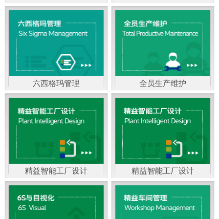
精益生产管理，是一种
以顾客需求为拉动，通
过减少和消除产品开发
设计、生产、管理和服
六西格玛管理
全员生产维护
务中一切不产生价值的
官方客服：400-168-0525
官方客服：400-168-0525
活动(即浪费)来加快生产
在线商桥咨询（点击沟
在线商桥咨询（点击沟
流程的速度运营管理方
通）
通）
法。精益生产能够缩短
对顾客的交付周期，与
精益智能工厂设计
精益智能工厂设计
官方客服：400-168-0525
“中国制造2025”是国家
此同时降低运营成本并
在线商桥咨询（点击沟
战略最重要的举措。智
减少企业的库存，从而