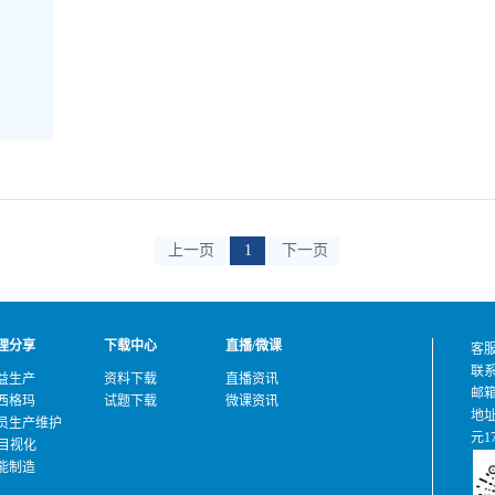
上一页
1
下一页
理分享
下载中心
直播/微课
客服
联
益生产
资料下载
直播资讯
邮箱：
西格玛
试题下载
微课资讯
地
员生产维护
元17
S目视化
能制造