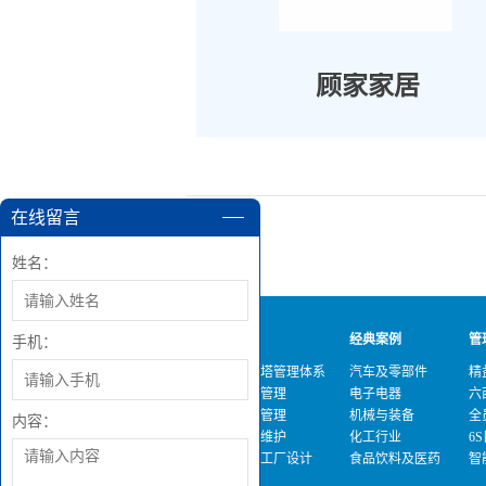
顾家家居
在线留言
姓名：
关于冠卓
咨询产品
经典案例
管
手机：
公司简介
精益彩虹塔管理体系
汽车及零部件
精
企业文化
精益生产管理
电子电器
六
发展历程
六西格玛管理
机械与装备
全
内容：
战略伙伴
全员生产维护
化工行业
6
专家团队
精益智能工厂设计
食品饮料及医药
智
资质荣誉
6S与目视化
新能源及材料