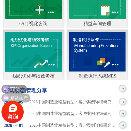
通）
能工厂是指利用物联网
增加企业资金回报率和
技术和信息技术提升管
企业利润率。 在面
6S目视化咨询
精益车间管理
理和服务，提高生产过
临市场多变，客户需求
6S及目视化管理是现代
官方客服：400-168-0525
程可控性、减少生产线
日益多样化的情况下，
化企业最基础的现场管
在线商桥咨询（点击沟
人工干预，集智能手段
企业通过精益生产改善
理方法，它的推进不仅
通）
和智能系统等新兴技术
活动，可以在以下方面
仅是展示企业基础管理
于一体，构建高效、节
得到显著改善： 生
组织优化与绩效考核
制造执行系统MES
的“名片”，更是提升现
TPM
官方客服：400-168-0525
制造执行系统MES是一
能、绿色、环保、舒适
产时间减少5090%
咨询动态|管理分享
场管理水平消除现场浪
精益生产
在线商桥咨询（点击沟
套面向制造企业车间执
的人性化工厂。其核心
库存减少5090% 质
2026中国制造业精益转型：客户案例详细研究报告【三】
2026
-
06
-
05
费的最佳途径。“现场6S
通）
行层的生产信息化管理
是实现信息与物理系统
量缺陷减少5090%
2026中国制造业精益转型：客户案例详细研究报告【二】
2026
-
06
-
04
管理总是简单问题频繁
系统，是企业CIMS信息
CPS互联互通，智能决
生产效率提升
2026中国制造业精益转型：客户案例详细研究报告【一】
2026
-
06
-
01
的重复的发生”，“制定