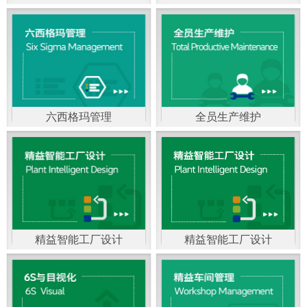
精益生产管理，是一种
以顾客需求为拉动，通
过减少和消除产品开发
设计、生产、管理和服
六西格玛管理
全员生产维护
务中一切不产生价值的
官方客服：400-168-0525
官方客服：400-168-0525
活动(即浪费)来加快生产
在线商桥咨询（点击沟
在线商桥咨询（点击沟
流程的速度运营管理方
通）
通）
法。精益生产能够缩短
对顾客的交付周期，与
精益智能工厂设计
精益智能工厂设计
官方客服：400-168-0525
“中国制造2025”是国家
此同时降低运营成本并
在线商桥咨询（点击沟
战略最重要的举措。智
减少企业的库存，从而