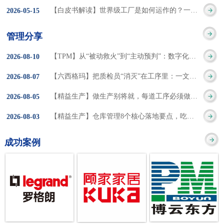
集成的纽带，是实施企
策。冠卓咨询对于智能
3050% 与工作有关
【白皮书解读】世界级工厂是如何运作的？一个模型讲清精益体系本质
2026
-
05
-
15
的推行机制无法持续执
业敏捷制造战略和实现
工厂一直都在思考和沉
的伤害降低50% 丰
行”，“没有可以持续推
管理分享
车间生产敏捷化的基本
淀，结合多年工厂运营
田汽车，丹纳赫，戴尔
进的人才可用”这些都是
【TPM】从“被动救火”到“主动预判”：数字化运维，重塑设备管理核心价值
2026
-
08
-
10
技术手段。MES可以为
管理咨询经验，我们认
等优秀的企业，都已经
在推行6S及目视化管理
【六西格玛】把质检员“消灭”在工序里：一文讲透自工序完结的5层落地法
2026
-
08
-
07
用户提供一个快速反
为要实现4.0的智能工
从持续推动精益生产中
时困扰企业的问题。基
【精益生产】做生产别将就，每道工序必须做到百分百
2026
-
08
-
05
应、有弹性、精细化的
厂，我们可以分为两个
获得了丰厚的财务回
于“建立可持续推进的6S
【精益生产】仓库管理8个核心落地要点，吃透直接效率翻倍！
2026
-
08
-
03
制造业环境，帮助企业
方面来看，一是硬件的
报。 精益生产的核
管理体系”的目标，结合
成功案例
降低成本、缩短交期、
智能化，二是各种业务
心思想主要包括：
传统的6S推进方式，冠
提高产品的质量和提高
流程信息的网络化；硬
1、客户驱动：从客户的
卓更关注营造全员参与
服务质量。适用于不同
件的智能化基于两个前
角度来看待产品(服务)的
的氛围以及培养企业自
行业(家电、汽车、半导
提条件：即设备的自动
价值 2、识别浪费：
主推进的人才，改善的
体、通讯、IT、医药、