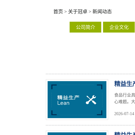
首页
>
关于冠卓
>
新闻动态
公司简介
企业文化
精益生
食品行业
心难题。大
2026
-
07
-
14
原料变质
购、生产
压力侵蚀