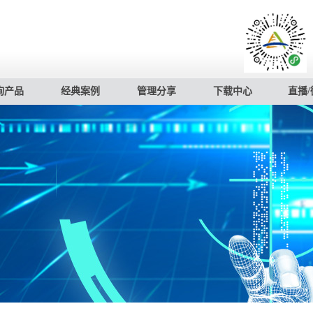
询产品
经典案例
管理分享
下载中心
直播/