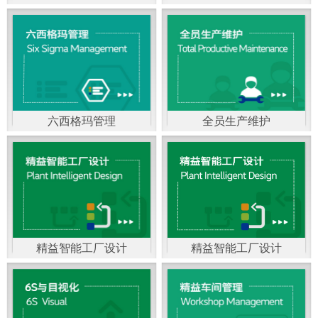
精益生产管理，是一种
以顾客需求为拉动，通
过减少和消除产品开发
设计、生产、管理和服
六西格玛管理
全员生产维护
务中一切不产生价值的
官方客服：400-168-0525
官方客服：400-168-0525
活动(即浪费)来加快生产
在线商桥咨询（点击沟
在线商桥咨询（点击沟
流程的速度运营管理方
通）
通）
法。精益生产能够缩短
对顾客的交付周期，与
精益智能工厂设计
精益智能工厂设计
官方客服：400-168-0525
“中国制造2025”是国家
此同时降低运营成本并
在线商桥咨询（点击沟
战略最重要的举措。智
减少企业的库存，从而