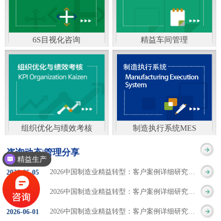
通）
能工厂是指利用物联网
增加企业资金回报率和
技术和信息技术提升管
企业利润率。 在面
6S目视化咨询
精益车间管理
理和服务，提高生产过
临市场多变，客户需求
6S及目视化管理是现代
官方客服：400-168-0525
程可控性、减少生产线
日益多样化的情况下，
化企业最基础的现场管
在线商桥咨询（点击沟
人工干预，集智能手段
企业通过精益生产改善
理方法，它的推进不仅
通）
和智能系统等新兴技术
活动，可以在以下方面
仅是展示企业基础管理
于一体，构建高效、节
得到显著改善： 生
组织优化与绩效考核
制造执行系统MES
的“名片”，更是提升现
官方客服：400-168-0525
制造执行系统MES是一
能、绿色、环保、舒适
产时间减少5090%
咨询动态|管理分享
场管理水平消除现场浪
精益生产
在线商桥咨询（点击沟
套面向制造企业车间执
的人性化工厂。其核心
库存减少5090% 质
2026中国制造业精益转型：客户案例详细研究报告【三】
2026
-
06
-
05
费的最佳途径。“现场6S
通）
行层的生产信息化管理
是实现信息与物理系统
量缺陷减少5090%
2026中国制造业精益转型：客户案例详细研究报告【二】
2026
-
06
-
04
管理总是简单问题频繁
系统，是企业CIMS信息
CPS互联互通，智能决
生产效率提升
2026中国制造业精益转型：客户案例详细研究报告【一】
2026
-
06
-
01
的重复的发生”，“制定