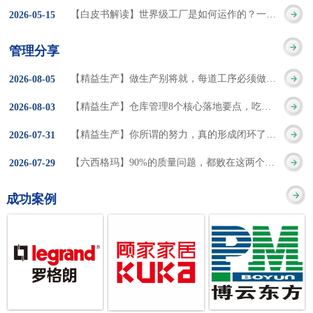
集成的纽带，是实施企
策。冠卓咨询对于智能
3050% 与工作有关
【白皮书解读】世界级工厂是如何运作的？一个模型讲清精益体系本质
2026
-
05
-
15
的推行机制无法持续执
业敏捷制造战略和实现
工厂一直都在思考和沉
的伤害降低50% 丰
行”，“没有可以持续推
管理分享
车间生产敏捷化的基本
淀，结合多年工厂运营
田汽车，丹纳赫，戴尔
进的人才可用”这些都是
【精益生产】做生产别将就，每道工序必须做到百分百
2026
-
08
-
05
技术手段。MES可以为
管理咨询经验，我们认
等优秀的企业，都已经
在推行6S及目视化管理
【精益生产】仓库管理8个核心落地要点，吃透直接效率翻倍！
2026
-
08
-
03
用户提供一个快速反
为要实现4.0的智能工
从持续推动精益生产中
时困扰企业的问题。基
【精益生产】你所谓的努力，真的形成闭环了吗？
2026
-
07
-
31
应、有弹性、精细化的
厂，我们可以分为两个
获得了丰厚的财务回
于“建立可持续推进的6S
【六西格玛】90%的质量问题，都败在这两个字上
2026
-
07
-
29
制造业环境，帮助企业
方面来看，一是硬件的
报。 精益生产的核
管理体系”的目标，结合
成功案例
降低成本、缩短交期、
智能化，二是各种业务
心思想主要包括：
传统的6S推进方式，冠
提高产品的质量和提高
流程信息的网络化；硬
1、客户驱动：从客户的
卓更关注营造全员参与
服务质量。适用于不同
件的智能化基于两个前
角度来看待产品(服务)的
的氛围以及培养企业自
行业(家电、汽车、半导
提条件：即设备的自动
价值 2、识别浪费：
主推进的人才，改善的
体、通讯、IT、医药、