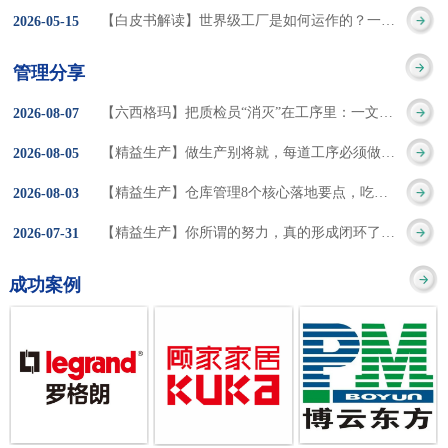
集成的纽带，是实施企
策。冠卓咨询对于智能
3050% 与工作有关
【白皮书解读】世界级工厂是如何运作的？一个模型讲清精益体系本质
2026
-
05
-
15
的推行机制无法持续执
业敏捷制造战略和实现
工厂一直都在思考和沉
的伤害降低50% 丰
行”，“没有可以持续推
管理分享
车间生产敏捷化的基本
淀，结合多年工厂运营
田汽车，丹纳赫，戴尔
进的人才可用”这些都是
【六西格玛】把质检员“消灭”在工序里：一文讲透自工序完结的5层落地法
2026
-
08
-
07
技术手段。MES可以为
管理咨询经验，我们认
等优秀的企业，都已经
在推行6S及目视化管理
【精益生产】做生产别将就，每道工序必须做到百分百
2026
-
08
-
05
用户提供一个快速反
为要实现4.0的智能工
从持续推动精益生产中
时困扰企业的问题。基
【精益生产】仓库管理8个核心落地要点，吃透直接效率翻倍！
2026
-
08
-
03
应、有弹性、精细化的
厂，我们可以分为两个
获得了丰厚的财务回
于“建立可持续推进的6S
【精益生产】你所谓的努力，真的形成闭环了吗？
2026
-
07
-
31
制造业环境，帮助企业
方面来看，一是硬件的
报。 精益生产的核
管理体系”的目标，结合
成功案例
降低成本、缩短交期、
智能化，二是各种业务
心思想主要包括：
传统的6S推进方式，冠
提高产品的质量和提高
流程信息的网络化；硬
1、客户驱动：从客户的
卓更关注营造全员参与
服务质量。适用于不同
件的智能化基于两个前
角度来看待产品(服务)的
的氛围以及培养企业自
行业(家电、汽车、半导
提条件：即设备的自动
价值 2、识别浪费：
主推进的人才，改善的
体、通讯、IT、医药、