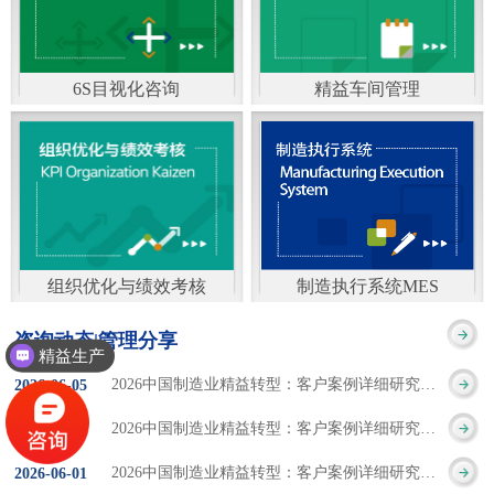
通）
能工厂是指利用物联网
增加企业资金回报率和
技术和信息技术提升管
企业利润率。 在面
6S目视化咨询
精益车间管理
理和服务，提高生产过
临市场多变，客户需求
6S及目视化管理是现代
官方客服：400-168-0525
程可控性、减少生产线
日益多样化的情况下，
化企业最基础的现场管
在线商桥咨询（点击沟
人工干预，集智能手段
企业通过精益生产改善
理方法，它的推进不仅
通）
和智能系统等新兴技术
活动，可以在以下方面
仅是展示企业基础管理
于一体，构建高效、节
得到显著改善： 生
组织优化与绩效考核
制造执行系统MES
的“名片”，更是提升现
官方客服：400-168-0525
制造执行系统MES是一
能、绿色、环保、舒适
产时间减少5090%
咨询动态|管理分享
场管理水平消除现场浪
精益生产
在线商桥咨询（点击沟
套面向制造企业车间执
的人性化工厂。其核心
库存减少5090% 质
2026中国制造业精益转型：客户案例详细研究报告【三】
2026
-
06
-
05
费的最佳途径。“现场6S
通）
行层的生产信息化管理
是实现信息与物理系统
量缺陷减少5090%
2026中国制造业精益转型：客户案例详细研究报告【二】
2026
-
06
-
04
管理总是简单问题频繁
系统，是企业CIMS信息
CPS互联互通，智能决
生产效率提升
2026中国制造业精益转型：客户案例详细研究报告【一】
2026
-
06
-
01
的重复的发生”，“制定