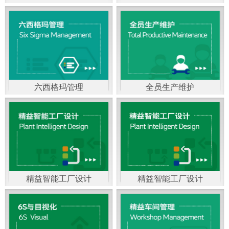
精益生产管理，是一种
以顾客需求为拉动，通
过减少和消除产品开发
设计、生产、管理和服
六西格玛管理
全员生产维护
务中一切不产生价值的
官方客服：400-168-0525
官方客服：400-168-0525
活动(即浪费)来加快生产
在线商桥咨询（点击沟
在线商桥咨询（点击沟
流程的速度运营管理方
通）
通）
法。精益生产能够缩短
对顾客的交付周期，与
精益智能工厂设计
精益智能工厂设计
官方客服：400-168-0525
“中国制造2025”是国家
此同时降低运营成本并
在线商桥咨询（点击沟
战略最重要的举措。智
减少企业的库存，从而