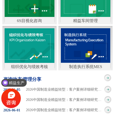
通）
能工厂是指利用物联网
增加企业资金回报率和
技术和信息技术提升管
企业利润率。 在面
6S目视化咨询
精益车间管理
理和服务，提高生产过
临市场多变，客户需求
6S及目视化管理是现代
官方客服：400-168-0525
程可控性、减少生产线
日益多样化的情况下，
化企业最基础的现场管
在线商桥咨询（点击沟
人工干预，集智能手段
企业通过精益生产改善
理方法，它的推进不仅
通）
和智能系统等新兴技术
活动，可以在以下方面
仅是展示企业基础管理
于一体，构建高效、节
得到显著改善： 生
组织优化与绩效考核
制造执行系统MES
的“名片”，更是提升现
官方客服：400-168-0525
制造执行系统MES是一
能、绿色、环保、舒适
产时间减少5090%
咨询动态|管理分享
场管理水平消除现场浪
精益生产
在线商桥咨询（点击沟
套面向制造企业车间执
的人性化工厂。其核心
库存减少5090% 质
2026中国制造业精益转型：客户案例详细研究报告【三】
2026
-
06
-
05
费的最佳途径。“现场6S
通）
行层的生产信息化管理
是实现信息与物理系统
量缺陷减少5090%
2026中国制造业精益转型：客户案例详细研究报告【二】
2026
-
06
-
04
管理总是简单问题频繁
系统，是企业CIMS信息
CPS互联互通，智能决
生产效率提升
2026中国制造业精益转型：客户案例详细研究报告【一】
2026
-
06
-
01
的重复的发生”，“制定