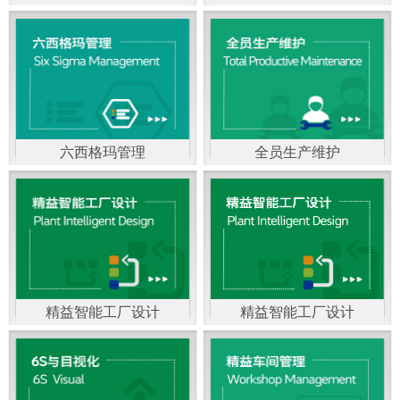
精益生产管理，是一种
以顾客需求为拉动，通
过减少和消除产品开发
设计、生产、管理和服
六西格玛管理
全员生产维护
务中一切不产生价值的
官方客服：400-168-0525
官方客服：400-168-0525
活动(即浪费)来加快生产
在线商桥咨询（点击沟
在线商桥咨询（点击沟
流程的速度运营管理方
通）
通）
法。精益生产能够缩短
对顾客的交付周期，与
精益智能工厂设计
精益智能工厂设计
官方客服：400-168-0525
“中国制造2025”是国家
此同时降低运营成本并
在线商桥咨询（点击沟
战略最重要的举措。智
减少企业的库存，从而