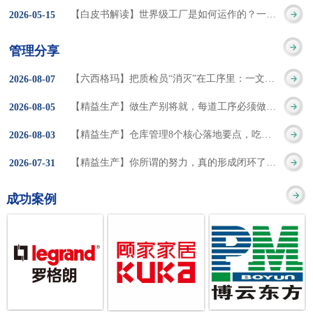
集成的纽带，是实施企
策。冠卓咨询对于智能
3050% 与工作有关
【白皮书解读】世界级工厂是如何运作的？一个模型讲清精益体系本质
2026
-
05
-
15
的推行机制无法持续执
业敏捷制造战略和实现
工厂一直都在思考和沉
的伤害降低50% 丰
行”，“没有可以持续推
管理分享
车间生产敏捷化的基本
淀，结合多年工厂运营
田汽车，丹纳赫，戴尔
进的人才可用”这些都是
【六西格玛】把质检员“消灭”在工序里：一文讲透自工序完结的5层落地法
2026
-
08
-
07
技术手段。MES可以为
管理咨询经验，我们认
等优秀的企业，都已经
在推行6S及目视化管理
【精益生产】做生产别将就，每道工序必须做到百分百
2026
-
08
-
05
用户提供一个快速反
为要实现4.0的智能工
从持续推动精益生产中
时困扰企业的问题。基
【精益生产】仓库管理8个核心落地要点，吃透直接效率翻倍！
2026
-
08
-
03
应、有弹性、精细化的
厂，我们可以分为两个
获得了丰厚的财务回
于“建立可持续推进的6S
【精益生产】你所谓的努力，真的形成闭环了吗？
2026
-
07
-
31
制造业环境，帮助企业
方面来看，一是硬件的
报。 精益生产的核
管理体系”的目标，结合
成功案例
降低成本、缩短交期、
智能化，二是各种业务
心思想主要包括：
传统的6S推进方式，冠
提高产品的质量和提高
流程信息的网络化；硬
1、客户驱动：从客户的
卓更关注营造全员参与
服务质量。适用于不同
件的智能化基于两个前
角度来看待产品(服务)的
的氛围以及培养企业自
行业(家电、汽车、半导
提条件：即设备的自动
价值 2、识别浪费：
主推进的人才，改善的
体、通讯、IT、医药、