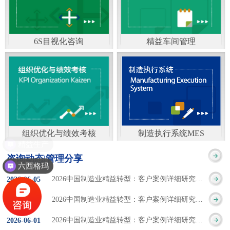
通）
能工厂是指利用物联网
增加企业资金回报率和
技术和信息技术提升管
企业利润率。 在面
6S目视化咨询
精益车间管理
理和服务，提高生产过
临市场多变，客户需求
6S及目视化管理是现代
官方客服：400-168-0525
程可控性、减少生产线
日益多样化的情况下，
化企业最基础的现场管
在线商桥咨询（点击沟
人工干预，集智能手段
企业通过精益生产改善
理方法，它的推进不仅
通）
和智能系统等新兴技术
活动，可以在以下方面
仅是展示企业基础管理
于一体，构建高效、节
得到显著改善： 生
组织优化与绩效考核
制造执行系统MES
的“名片”，更是提升现
精益生产
官方客服：400-168-0525
制造执行系统MES是一
能、绿色、环保、舒适
产时间减少5090%
咨询动态|管理分享
场管理水平消除现场浪
六西格玛
在线商桥咨询（点击沟
套面向制造企业车间执
的人性化工厂。其核心
库存减少5090% 质
2026中国制造业精益转型：客户案例详细研究报告【三】
2026
-
06
-
05
费的最佳途径。“现场6S
通）
行层的生产信息化管理
是实现信息与物理系统
量缺陷减少5090%
2026中国制造业精益转型：客户案例详细研究报告【二】
2026
-
06
-
04
管理总是简单问题频繁
系统，是企业CIMS信息
CPS互联互通，智能决
生产效率提升
2026中国制造业精益转型：客户案例详细研究报告【一】
2026
-
06
-
01
的重复的发生”，“制定