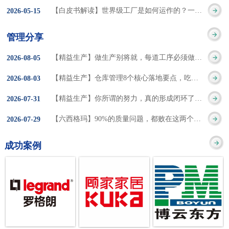
集成的纽带，是实施企
策。冠卓咨询对于智能
3050% 与工作有关
【白皮书解读】世界级工厂是如何运作的？一个模型讲清精益体系本质
2026
-
05
-
15
的推行机制无法持续执
业敏捷制造战略和实现
工厂一直都在思考和沉
的伤害降低50% 丰
行”，“没有可以持续推
管理分享
车间生产敏捷化的基本
淀，结合多年工厂运营
田汽车，丹纳赫，戴尔
进的人才可用”这些都是
【精益生产】做生产别将就，每道工序必须做到百分百
2026
-
08
-
05
技术手段。MES可以为
管理咨询经验，我们认
等优秀的企业，都已经
在推行6S及目视化管理
【精益生产】仓库管理8个核心落地要点，吃透直接效率翻倍！
2026
-
08
-
03
用户提供一个快速反
为要实现4.0的智能工
从持续推动精益生产中
时困扰企业的问题。基
【精益生产】你所谓的努力，真的形成闭环了吗？
2026
-
07
-
31
应、有弹性、精细化的
厂，我们可以分为两个
获得了丰厚的财务回
于“建立可持续推进的6S
【六西格玛】90%的质量问题，都败在这两个字上
2026
-
07
-
29
制造业环境，帮助企业
方面来看，一是硬件的
报。 精益生产的核
管理体系”的目标，结合
成功案例
降低成本、缩短交期、
智能化，二是各种业务
心思想主要包括：
传统的6S推进方式，冠
提高产品的质量和提高
流程信息的网络化；硬
1、客户驱动：从客户的
卓更关注营造全员参与
服务质量。适用于不同
件的智能化基于两个前
角度来看待产品(服务)的
的氛围以及培养企业自
行业(家电、汽车、半导
提条件：即设备的自动
价值 2、识别浪费：
主推进的人才，改善的
体、通讯、IT、医药、