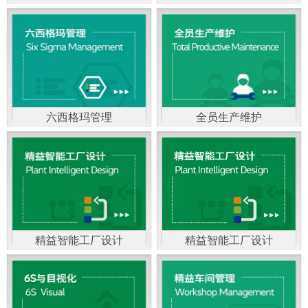
精益生产管理，是一种
以顾客需求为拉动，通
过减少和消除产品开发
设计、生产、管理和服
六西格玛管理
全员生产维护
务中一切不产生价值的
官方客服：400-168-0525
官方客服：400-168-0525
活动(即浪费)来加快生产
在线商桥咨询（点击沟
在线商桥咨询（点击沟
流程的速度运营管理方
通）
通）
法。精益生产能够缩短
对顾客的交付周期，与
精益智能工厂设计
精益智能工厂设计
官方客服：400-168-0525
“中国制造2025”是国家
此同时降低运营成本并
在线商桥咨询（点击沟
战略最重要的举措。智
减少企业的库存，从而