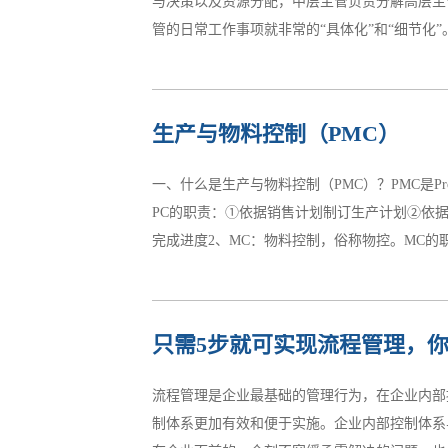
与决策以及资源分配，中层主管负责分解高层主
始铸铁，晚上就要组装为成型汽车，在院子里能开
管的日常工作事项就非常的“具体化”和“细节化”。
完全相悖的口号。&...
20分钟(或更多)进入工厂充分的准备会减轻工
生产与物料控制（PMC）
巡查巡查员工到岗后的状态、巡查员工的班前工
是在前一天下班前我们就已经有了再次确认，之
一、什么是生产与物料控制（PMC）？PMC是Prod
是无稽之谈。 制前准备工作有很多，它包括所
PC的职责：①依据销售计划制订生产计划②依
我们对所要生产的产品的认识。比如产品的重点、
完成进度2、MC：物料控制，俗称物控。MC的职
RP（物料需求计划）。注意MRP是要扣减库
只需5步就可实现流程管理，
物料的到货验收（对库存管制要求较高的企业，
门的物料使用状况，以便补料和损耗制定有数据
流程管理是企业最基础的管理行为，在企业内部
企业都不知道什么是PMC，但是又知道必须有P
制体系更加有效和便于实施。企业内部控制体系
似乎每个企业都不同。PMC管理，在国内公司的