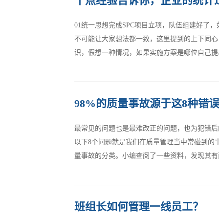
十点经验告诉你，企业的统计
累，操作人员觉得很累，各个部门都觉得有沉重
益是最高利益前提是企业利益是合法，合乎道德
01统一思想完成SPC项目立项，队伍组建好
是首要考虑的因素，我们无法把其他省份的特例
不可能让大家想法都一致，这里提到的上下同心
降低了风险发生的可能性，把人变成了生产过程
识，假想一种情况，如果实施方案是哪位自己提
险，这里的风险不仅仅包括产品质量还有供应商稳
培训。02统一认识大家在系统培训中统一语境、
98%的质量事故源于这8种错
评估实力好了，项目也立项了，队伍也建立起来
的实力评估，因为队伍中有生产管理人员、工艺
最常见的问题也是最难改正的问题，也为犯错后
等，所有人员都肩负着生产相关的职责，实力评
以下8个问题就是我们在质量管理当中常碰到的事
本上提的自制外购分析。04扩充实力其实自制
量事故的分类。小编查阅了一些资料，发现其有两
些有建设性的建议已经为我所用了），如果需要供
）一般质量事故：凡具备下列条件之一者为一般质量
班组长如何管理一线员工？
永久质量缺陷的。 2）严重质量事故：凡具备下列条