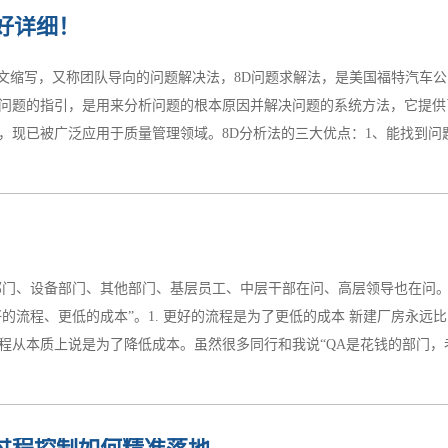
户的高度忠诚。 （PS：小编觉得下面这组数据很有道理，建议大家可以
得好详细！
商品的客户有多少？不投诉的客户 9%（91%不会再回来）投诉没有得到解
）投诉被迅速得到解决的客户 82%（18%不会再回来）4%的不满意客户会
nes的英文缩写，又称团队导向的问题解决法，8D问题求解法，是美国福特汽
面可以看出，那些向企业提出中肯意见的人，都是对企业依然寄有期望的人
问题的指引，是用来分析问题的根本原因并解决问题的系统方法，它提供了
对于企业而言是非常重要的。对服务不满意的客户的投诉比例是：4%的不
现已被广泛应用于质量管理领域。8D分析法的三大优点：1、能找到问题真
肇因，执行永久性矫正措施；2、能够帮助探索允许问题发生的潜在因素
系将问题控制在初级阶段。二、8D分析法的8个工作步骤1D.成立改善
性的，团队成员担当的责任与角色或彼此间的分工方式也需清楚说明。2D
部门、设备部门、其他部门、基层员工、中层干部在问、高层领导也在问。
重程度、目前状态、如何紧急处理、以及展示照片和收集到的证物。3D.
好的流程、更低的成本”。1. 更好的流程是为了更低的成本 新建厂房永
临时对策、立即实施短期行动。4D.原因分析及验证根本原因：将收集到
从本质上说是为了降低成本。虽然很多同行和我说“QA是花钱的部门，老板
证实。5...
有三套文件/记录，操作人员们被训练成多幅面孔，导致在现场核查时的操