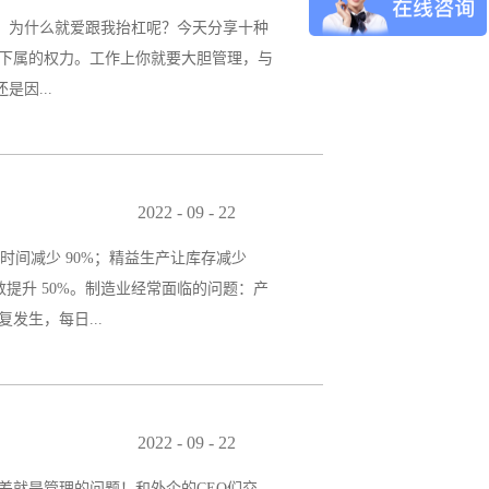
一者为重大事故，属建设工程重大事故范
错，为什么就爱跟我抬杠呢？今天分享十种
：一般事故、较大事故、重大事故、特别重
理下属的权力。工作上你就要大胆管理，与
因...
处愉快的环境，才能有快乐的心情，才能快
流；多表扬做得好的员工，处理问题公平
2022
-
09
-
22
定是乏味的。作为班组长，可以经常组织些
时间减少 90%；精益生产让库存减少
，利用班前会或班后会的机会，将制定好
数提升 50%。制造业经常面临的问题：产
理处事的能力有很大关系。诸如缺乏领导能
生，每日...
产通过消除企业所有环节上的不增值活
3、减少库存4、缩短交货期5、节省生产空
2022
-
09
-
22
剩的浪费；12、库存的浪费；13、在制品
差就是管理的问题！和外企的CEO们交