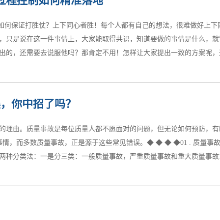
过程控制如何精准落地
的心理负担。这样的流程，会比一套真实的流程更简单、成本更低吗？所以
，合乎科学，合乎基本法规原则的。可能不同的国家、省份规定不同，在
了，如何保证打胜仗？上下同心者胜！每个人都有自己的想法，很难做好上
作为范例。在合乎基本法规原则的情况下，QA完善流程，把各项“技术”
，只是说在这一件事情上，大家能取得共识，知道要做的事情是什么，就
中的工具，最终的目的是弱化人员操作差异，甚至去掉人员操作因素。当
出的，还需要去说服他吗？那肯定不用！怎样让大家提出一致的方案呢，通过
定性，运营稳定性...
同步思考，达到统一思想、统一认识的目的，确定PDCA流程的具体问题，
误，你中招了吗？
了，目标也一致了，就该甩开膀子干了吧？别急！先评估一下队伍的总体
管理人员、质量管理人员、工艺员、质检员、车间主任、生产班组长、信
的理由。质量事故是每位质量人都不愿面对的问题，但无论如何预防，有
估要立足于能投入的时间和精力角度进行，同时还要综合评估是自己做还
情，而多数质量事故，正是源于这些常见错误。◆ ◆ ◆ ◆01 . 质量
外购分析工作在项目酝酿阶段或项目规划阶段就已经在考虑了，有的供应
种分类法：一是分三类：一般质量事故，严重质量事故和重大质量事故1.
应商来承担技术层面的工作，那就...
事故 a、直接经济损失在5000元（含5000元）以上，不满50000元
件之一者为严重事故 a、直接经济损失在50000元（含50000元）以上