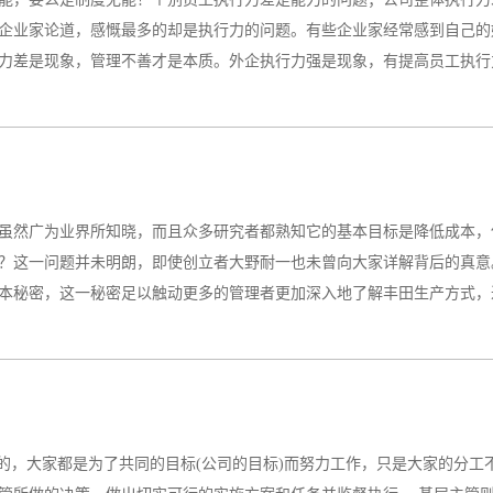
出更多产品的方式。15、真效率：以最少的人员仅做市场需要量的产品。1
企业家论道，感慨最多的却是执行力的问题。有些企业家经常感到自己的
以及配置人员的多寡。18、稼动率：市场需要量除以最大产能。19、可动
力差是现象，管理不善才是本质。外企执行力强是现象，有提高员工执行力的
是能力的问题；公司整体执行力差就是管理的问题！01执行力差的5大原
得不到明确的指令；还有一些公司政策经常变，策略反复改，再加上信息
公司脱节，公司的重要工作不能执行或完成。2、不知道怎么干外企的员
虽然广为业界所知晓，而且众多研究者都熟知它的基本目标是降低成本，
没有针对性和实操性，要么只是对员工做励志培训和拓展训练，员工热血
？这一问题并未明朗，即使创立者大野耐一也未曾向大家详解背后的真意
没有交给他们方法。这里面还有一个比较普遍的深层次原因，就是中高层
本秘密，这一秘密足以触动更多的管理者更加深入地了解丰田生产方式，进而
真正执行的最底层不会干，有苦说不出。3、...
方式似乎并不是一个规律性的东西，有很多只可意会不可言传的地方。一
)，是指将生产时间细化到每一件产品之上。比如，如果月产量为4000辆车，作
田公司，所有工序都按节拍生产，并按节拍的持续出货机制比什么都重要。
同的，大家都是为了共同的目标(公司的目标)而努力工作，只是大家的分
库存也在所不惜，而绝对不会妥协于成本的制约。丰田公司曾在它的一个