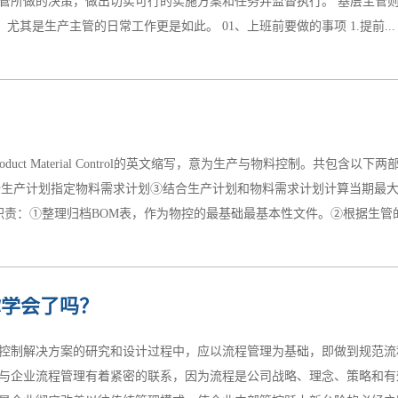
管所做的决策，做出切实可行的实施方案和任务并监督执行。 基层主管
动起来。在确保节拍的基础上，大野耐一提出了“不管是生产1辆还是10
尤其是生产主管的日常工作更是如此。 01、上班前要做的事项 1.提前...
作压力，从而使我们有序的开展一天的工作和提升每天的工作质量。这一点是
作准备、巡查区域内部安全、物料、5S等等。 3.确认当天的制前准备工
所以要这样再三的确认，这是因为在生产线，我们的制前准备工作太重要
uct Material Control的英文缩写，意为生产与物料控制。共包含
要生产的产品需要的一切生产资料，这里所讲的生产资料不光指生产时需
据生产计划指定物料需求计划③结合生产计划和物料需求计划计算当期最
难点和工序、流程的安排等等。 总而言之，生产效率和我们的制前准备工
责：①整理归档BOM表，作为物控的最基础最基本性文件。②根据生管的MP
存、在制品和在外订单的净需求。注意需求时间点。 ③开立请购单，实施
你学会了吗？
因为这部分属于采购的职能）。⑤对齐料进行事前管理和计划评估，将齐
可依。⑦原物料库存管控，呆滞预防和处理。二、企业为什么要推行PMC
控制解决方案的研究和设计过程中，应以流程管理为基础，即做到规范流
MC,而且优秀的企业都运用了这一组织，所以自己也成立了PMC部门，
与企业流程管理有着紧密的联系，因为流程是公司战略、理念、策略和有
定义与分工均有不同的见解,有的侧重于生产管理的，有的侧重于物料上的管