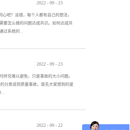
说好的流程一定是低成本的。2. 企业利
2022
-
09
-
23
做任何决策时，当地法规的基本原则应该
下同心吧？没错，每个人都有自己的想法，
平台化的过程才是企业的核心价值，因为它
需要怎么做的问题达成共识。如何达成共
你能够降低风险，降低产品上市后的风
系统的...
确定DMAIC各个步骤实现细节等等。03
实力，这个实力评估是针对在这个项目上
2022
-
09
-
23
息化管理人员、设备经理、设备管理员等
时终究难以避免，只是事故的大小问题。
是让其他供应商来承担部分工作，就是本
事故的分类说到质量事故，首先大家想到的是
商可能一开始就在我们的沟通序列中了（有
..
的； b、影响使用功能和工程结构安全，造成
，不满10万元的； b、严重影响使用工程或
2022
-
09
-
22