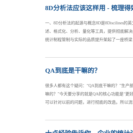
正确地处理顾客投诉，能有成效地为企业赢得客
8D分析法应该这样用 - 梳理
者调查统计——即便不满意，但还会在你那儿购买
诉过但得到解决的客户 54%（46%不会再回来
一、8D分析法的起源与概念8D是8Discili
诉，但是会将他的不满意告诉16－20人从上
述、格式化、分析、量化等工具，提供彻底解决
会无偿地向你提供很多信息。因此，投诉的客户
统计制程管制与实际的品质提升架起了一座桥梁，
常不会投诉，但是会把这种不满意告...
因的有效方法，并能够采取针对性措施消除真正
QA到底是干嘛的？
能力；3、针对风险点建立预防机制，帮助管控体
题发生单位的专家或业务执行者，通常是跨功能
很多人都有这个疑问：“QA到底干嘛的？”生产
达，详细说明何时、何地、发生了什么事情、严
嘛的？”今天要分享的就是QA的核心功能是“更
未找到，为避免问题扩大或持续恶化、需求采取
可以针对以前的问题，进行彻底的改造。所以流程
变，识别可能的原因，以找出最可能的原因，并予以
不重视”。其实还是看老板的。有的企业甚至于