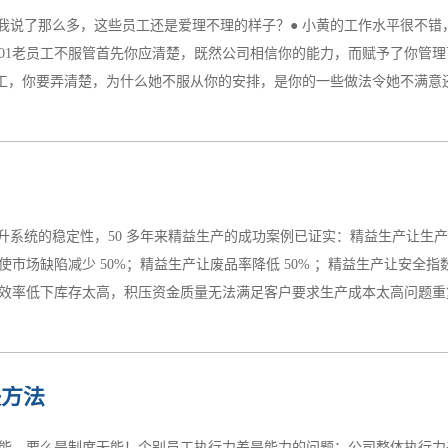
性质恶劣或造成2人以下重伤的。 3）重大质量事故：凡具备下类条件之
么我说了那么多，这些员工还是爱理不理的样子？● 小黄的工作水平很不
，造成人员伤亡或重伤3人以上； c、直接经济损失10万元以上二是分四类
01老员工不服管首先你应清楚，既然公司相信你的能力，而赋予了你管
工，你要弄清楚，为什么她不服从你的安排，是你的一些做法令她不满意还是
作为班组长有责任、有义务为下属构建轻松愉快的工作氛围。因为只有身
常工作中坚持多认可、多鼓励、少批评；学会关心下属，多与下属沟通交
才会快乐地工作。03如何调动员工积极性？每日重复一成不变的工作必
提升系统的稳定性，50 多年来精益生产的成功案例已证实：精益生产让生产
围，调动员工的工作积极性。比如：知识问答比赛，组员间的评比。另外
产使市场缺陷减少 50%；精益生产让废品率降低 50% ；精益生产让安全指
04遇到员工情绪低落怎么办？当员工工作时出现情绪低落，与班组长管
效率低下库存太高，积压资金质量无法满足客户要求生产成本太高问题重复发
依赖感、缺乏沟通，工作上的...
应商无法准时保质保量交货以上这些问题的解决之道——精益生产精益生
决方法
目的。01、企业实施NPS的目的1、快速提升劳动生产率2、降低不良率
浪费；8、搬运的浪费；9、不良品的浪费；10、动作的浪费；11、加工过
能，要么是制度无能！个别员工执行力差是能力的问题；公司整体执行力