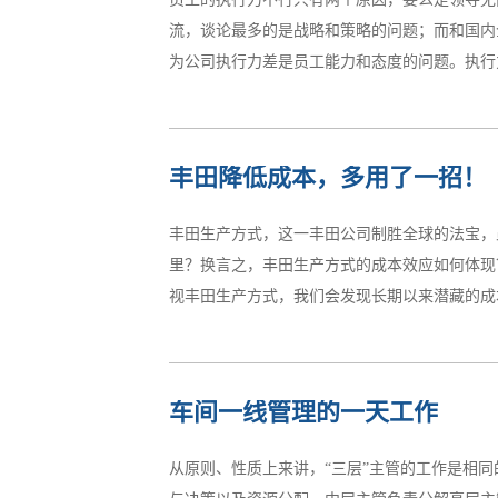
过多的浪费；0314、假效率：指固定的人员做
流，谈论最多的是战略和策略的问题；而和国内
别效率。17、全体效率：最后完成品的量的多寡
为公司执行力差是员工能力和态度的问题。执行
导致库存的十一个理由2...
本质。实际上可以这样认为：个别员工执行力差
丰田降低成本，多用了一招！
够落实的战略规划，没有明确的营销策略，员工
和自己的理解去做事。这就使员工的工作重点和
丰田生产方式，这一丰田公司制胜全球的法宝，
企业则不然，要么没有培训直接上岗，要么培训
里？换言之，丰田生产方式的成本效应如何体现
员工做一些行业趋势、宏观战略的培训，也还是
视丰田生产方式，我们会发现长期以来潜藏的成
的人说清楚，总监说不清，经理也说不清，最后是
其推广和普及。—1—不惜代价保节拍丰田生产
车间一线管理的一天工作
田公司一个铁的原则。所谓节拍(tact time
时，那么生产节拍即是每辆4.8分钟。 在丰
从原则、性质上来讲，“三层”主管的工作是相
大设备投资，或者在易产生次品的工序准备安全