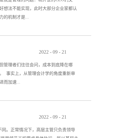
6、个别效率：以个别作业员的效率称做个
好想法不能实现，此时大部分企业家都认
率：设备需要被使用时的使用几率。04、
机制才是...
因1、员工不知道干什么公司没有明确的能
沟通不畅，使员工们很茫然，只好靠惯性
2022
-
09
-
21
工入职后一般都要经过严格的培训，国内
但管理者们往往会问，成本到底降在哪
沸腾但工作怎么干还是不知道；有的只给
。 事实上，从管理会计学的角度重新审
领导自己也不知道怎么干，就没法对下面
加速...
个直观的感受是，对生产节拍的控制是丰
业时间为20天，每天两班制工作共16个小
2022
-
09
-
21
为保证生产节拍，即使用人海战术，或者加
工不同。正常情况下，高层主管只负责领导
制造厂制定了发动机的出品时间，早上开