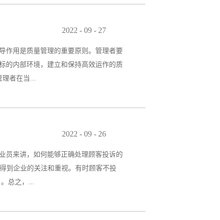
要的是循序渐进和持续地推进改善活动，
三步：营造氛围）。1、树立现场管理样
2022
-
09
-
27
训往往只能短暂改变员工看法，而且这种
导作用是质量管理的重要原则。管理者要
员工意识革新的良方。所以，通过5S等基
标的内部环境，建立和保持高效运作的质
的意识。在样板的感召下，员工会迸发出
者在当...
不到位，质量信念不坚定，即便有完善的管
理者代表的事，其它人都不愿涉及；有的
2022
-
09
-
26
；对体系运作“睁一只眼闭一只眼”，导致
业员来讲，如何能够正确处理顾客投诉的
量培训工作，还要带头参加质量培训，才
望得到企业的关注和重视。有时顾客不投
自我完善、自我改进的支撑。管理者应鼓
总之，...