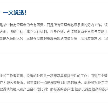
业文化。造就改善文化除了高层表明坚定意志和从组织上提出要求外，重
？一文说透！
（第一步：意识革新），提升能力（第二步：学习方法），实现价值（第
面貌，期望通过培训解决员工意识革新的问题。实践表明，看似有效的培
是某个特定管理者的专有职责，而是所有管理者必须承担的分内工作。领
引领他们将学到的东西“归零”。只有现场的变化甚至是根本的变化，才是
方向，明确目标，建立运行机制，以身作则，创造和调动全员参与实现目
场管理样板，让员工亲身经历和体会身边的变化，才有可能真正革新员工
是永恒的义务，应站在发展的高度来规划质量管理、培育质量意识。1管理
、搭建员工参与平台，提升员工改善能力员工的意...
，将质量管理看作“形式主义”思想是行动的先导，管理者对质量管理认识
视质量工作，实质上漠不关心，对质量工作兴趣不浓，认为质量工作是管
等。这些都与管理者的质量理念有关，他们把质量管理看作是“形式主义”
业的工作者来讲，投诉的处理是一项非常具有挑战性的工作，而对每个营
，事倍功半。管理者只有从思想上重视起来，做好表率，不仅抓好员工质
度作为顾客去投诉，很重要的一点是需要得到问题的解决，此外顾客还希
审队伍建设，内部审核及管理评审流于形式内审队伍建设至关重要，是企业
得他的投入和产出会不成比例；而投诉的客户往 往是忠诚度很高的客户。
施审核，做好榜样，主动接受审核，正...