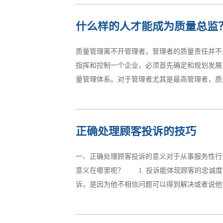
了良好的互动关系，并最终成就了持续改善的企
什么样的人才能成为质量总监
以便让员工在改善活动中，体会变化和转变意识
板，促进员工意识革新许多企业面对落后的管理
质量管理离不开管理者，管理者的质量责任并不
改变很难持续，原因是企业落后的管理现实更能
指挥和控制一个企业，必须首先确定和规划发展
础管理手段，快速彻底地改变现场面貌，树立现
量管理体系。对于管理者尤其是最高管理者，质量
一种不甘落后的干劲，和你能我也能的自信心。2
前质量管理中普遍存在的问题1. 思想上不重视
正确处理顾客投诉的技巧
理体系，也很难起到作用。有的管理者口头上重
管理者不安排直接从事质量工作人员进行培训等
一、正确处理顾客投诉的意义对于从事服务性行
体系形同虚设，出现问题方抱佛脚，到处找原因
意义在哪里呢？ 1. 投诉能体现顾客的忠诚
能做质量管理的明白人和带头人。2.不注重内
诉，是因为他不相信问题可以得到解决或者说他觉
励内审员提高自身素质。支持他们独立客观公正实