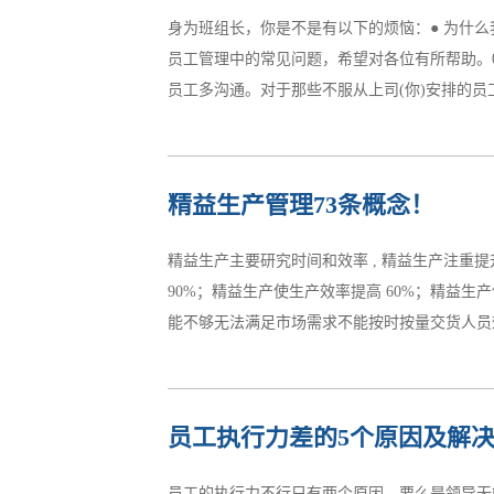
工程接否安全，存在重大质量隐患的； c、事故
身为班组长，你是不是有以下的烦恼：● 为什
畴。 a、工程倒塌或报废； b、由于质量事故
员工管理中的常见问题，希望对各位有所帮助。
大事故1)特别重大事故，是指造成30...
员工多沟通。对于那些不服从上司(你)安排的员
为其他别的原因。02怎样让员工快乐的工作？
精益生产管理73条概念！
乐地工作。班组长应该调节自身的工作心态，日
公正，营造出轻松、融洽的工作环境。这样员工
精益生产主要研究时间和效率 , 精益生产注重
比赛，并给予适当奖励来提高员工之间的竞争氛
90%；精益生产使生产效率提高 60%；精益生
的目标告知所有同事，激发员工的工作积极性。
能不够无法满足市场需求不能按时按量交货人员
力，没有注意防范工作上的障碍，与员工之间缺乏
忙于救火研发能力不够，量产时浮现大量问题供
员工执行力差的5个原因及解
动，来达到降低成本、缩短生产周期和改善质量的
间6、降低成本02、生产中的七种浪费7、等待的
员工的执行力不行只有两个原因，要么是领导无