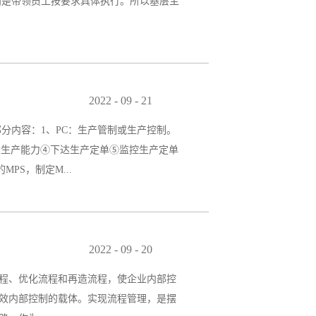
则是带领员工按要求具体执行。所以基层主
00辆，单位成本都要一样”这一与传统观点
每一位主管都必须做到的。 2.进行区域
作是否完善这一项工作同样也是复查，同样
2022
-
09
-
21
了。制前工作准备得不充分，谈生产真的
以下两部分内容：1、PC：生产管制或生产控制。
要的设备、原辅材料和文书资料等，也包括
大生产能力④下达生产定单⑤监控生产定单
作是息息相关的，没有好的制前准...
S，制定M...
请购作业。④跟进供应商的生产状况，追踪
料信息第一时间告知生管。⑥跟进生产部
2022
-
09
-
20
管理？1、推行PMC管理的原因目前很多
程、优化流程和再造流程，使企业内部控
但是用来干什么，怎么运用这一指挥部门。
效内部控制的载体。实现流程管理，是摆
理，都因公司性质来定。但...