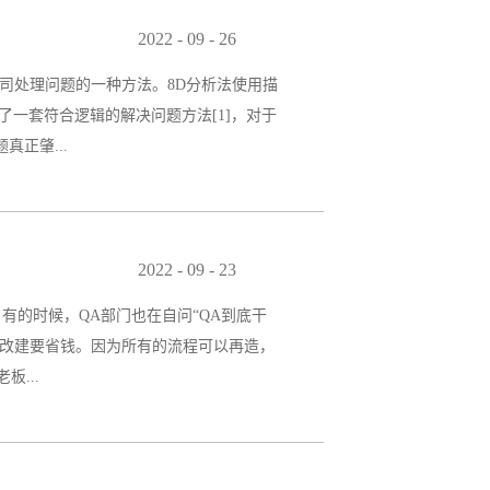
细看一下。）【资料】：美国白宫全国消费
决的客户 19%（81%不会再回来）投
2022
-
09
-
26
向你投诉，96%的不满意客户不会向你投
车公司处理问题的一种方法。8D分析法使用描
，他是期望企业的服务能够加以改善，他们
一套符合逻辑的解决问题方法[1]，对于
满意客户会投诉，而96%的不满意客户通
正肇...
及控制体系，提高问题再次出现时的监测
小组：小组成员来自与该问题相关领域或问
2022
-
09
-
23
.描述问题：将问题尽可能量化而清楚表
有的时候，QA部门也在自问“QA到底干
实施及确认暂时性的对策：若真正原因还
远比改建要省钱。因为所有的流程可以再造，
的资料进行比较分析，分析有何差异和改
...
作和文件规定操作不一样。QA们觉得很