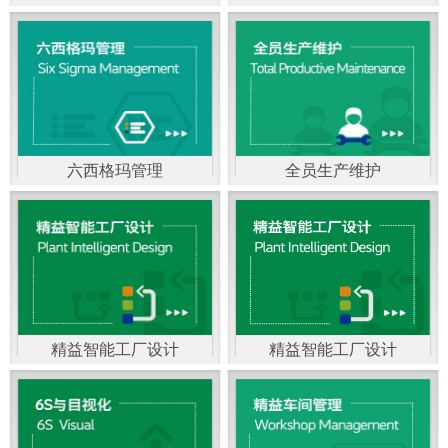
精益生产管理，是一种
以顾客需求为拉动，通
过减少和消除产品开发
设计、生产、管理和服
六西格玛管理
全员生产维护
务中一切不产生价值的
官方客服：400-168-0525
官方客服：400-168-0525
活动(即浪费)来加快生产
在线商桥咨询（点击沟
在线商桥咨询（点击沟
流程的速度运营管理方
通）
通）
法。精益生产能够缩短
对顾客的交付周期，与
精益智能工厂设计
精益智能工厂设计
官方客服：400-168-0525
“中国制造2025”是国家
此同时降低运营成本并
在线商桥咨询（点击沟
战略最重要的举措。智
减少企业的库存，从而