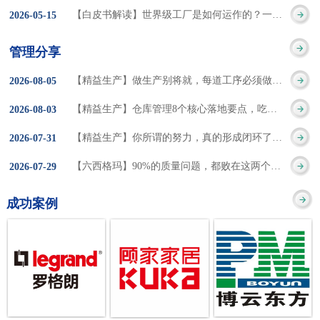
集成的纽带，是实施企
策。冠卓咨询对于智能
3050% 与工作有关
【白皮书解读】世界级工厂是如何运作的？一个模型讲清精益体系本质
2026
-
05
-
15
的推行机制无法持续执
业敏捷制造战略和实现
工厂一直都在思考和沉
的伤害降低50% 丰
行”，“没有可以持续推
管理分享
车间生产敏捷化的基本
淀，结合多年工厂运营
田汽车，丹纳赫，戴尔
进的人才可用”这些都是
【精益生产】做生产别将就，每道工序必须做到百分百
2026
-
08
-
05
技术手段。MES可以为
管理咨询经验，我们认
等优秀的企业，都已经
在推行6S及目视化管理
【精益生产】仓库管理8个核心落地要点，吃透直接效率翻倍！
2026
-
08
-
03
用户提供一个快速反
为要实现4.0的智能工
从持续推动精益生产中
时困扰企业的问题。基
【精益生产】你所谓的努力，真的形成闭环了吗？
2026
-
07
-
31
应、有弹性、精细化的
厂，我们可以分为两个
获得了丰厚的财务回
于“建立可持续推进的6S
【六西格玛】90%的质量问题，都败在这两个字上
2026
-
07
-
29
制造业环境，帮助企业
方面来看，一是硬件的
报。 精益生产的核
管理体系”的目标，结合
成功案例
降低成本、缩短交期、
智能化，二是各种业务
心思想主要包括：
传统的6S推进方式，冠
提高产品的质量和提高
流程信息的网络化；硬
1、客户驱动：从客户的
卓更关注营造全员参与
服务质量。适用于不同
件的智能化基于两个前
角度来看待产品(服务)的
的氛围以及培养企业自
行业(家电、汽车、半导
提条件：即设备的自动
价值 2、识别浪费：
主推进的人才，改善的
体、通讯、IT、医药、