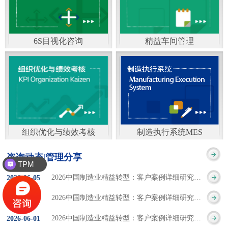
通）
能工厂是指利用物联网
增加企业资金回报率和
技术和信息技术提升管
企业利润率。 在面
6S目视化咨询
精益车间管理
理和服务，提高生产过
临市场多变，客户需求
6S及目视化管理是现代
官方客服：400-168-0525
程可控性、减少生产线
日益多样化的情况下，
化企业最基础的现场管
在线商桥咨询（点击沟
人工干预，集智能手段
企业通过精益生产改善
理方法，它的推进不仅
通）
和智能系统等新兴技术
活动，可以在以下方面
仅是展示企业基础管理
于一体，构建高效、节
得到显著改善： 生
组织优化与绩效考核
制造执行系统MES
的“名片”，更是提升现
官方客服：400-168-0525
制造执行系统MES是一
能、绿色、环保、舒适
产时间减少5090%
咨询动态|管理分享
场管理水平消除现场浪
TPM
在线商桥咨询（点击沟
套面向制造企业车间执
的人性化工厂。其核心
库存减少5090% 质
精益生产
2026中国制造业精益转型：客户案例详细研究报告【三】
2026
-
06
-
05
费的最佳途径。“现场6S
通）
行层的生产信息化管理
是实现信息与物理系统
量缺陷减少5090%
2026中国制造业精益转型：客户案例详细研究报告【二】
2026
-
06
-
04
管理总是简单问题频繁
系统，是企业CIMS信息
CPS互联互通，智能决
生产效率提升
2026中国制造业精益转型：客户案例详细研究报告【一】
2026
-
06
-
01
的重复的发生”，“制定