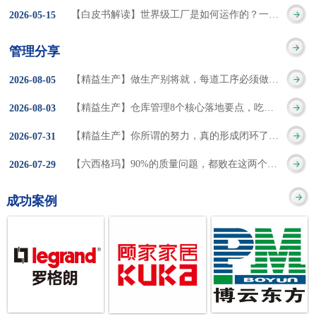
集成的纽带，是实施企
策。冠卓咨询对于智能
3050% 与工作有关
【白皮书解读】世界级工厂是如何运作的？一个模型讲清精益体系本质
2026
-
05
-
15
的推行机制无法持续执
业敏捷制造战略和实现
工厂一直都在思考和沉
的伤害降低50% 丰
行”，“没有可以持续推
管理分享
车间生产敏捷化的基本
淀，结合多年工厂运营
田汽车，丹纳赫，戴尔
进的人才可用”这些都是
【精益生产】做生产别将就，每道工序必须做到百分百
2026
-
08
-
05
技术手段。MES可以为
管理咨询经验，我们认
等优秀的企业，都已经
在推行6S及目视化管理
【精益生产】仓库管理8个核心落地要点，吃透直接效率翻倍！
2026
-
08
-
03
用户提供一个快速反
为要实现4.0的智能工
从持续推动精益生产中
时困扰企业的问题。基
【精益生产】你所谓的努力，真的形成闭环了吗？
2026
-
07
-
31
应、有弹性、精细化的
厂，我们可以分为两个
获得了丰厚的财务回
于“建立可持续推进的6S
【六西格玛】90%的质量问题，都败在这两个字上
2026
-
07
-
29
制造业环境，帮助企业
方面来看，一是硬件的
报。 精益生产的核
管理体系”的目标，结合
成功案例
降低成本、缩短交期、
智能化，二是各种业务
心思想主要包括：
传统的6S推进方式，冠
提高产品的质量和提高
流程信息的网络化；硬
1、客户驱动：从客户的
卓更关注营造全员参与
服务质量。适用于不同
件的智能化基于两个前
角度来看待产品(服务)的
的氛围以及培养企业自
行业(家电、汽车、半导
提条件：即设备的自动
价值 2、识别浪费：
主推进的人才，改善的
体、通讯、IT、医药、