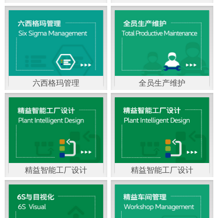
精益生产管理，是一种
以顾客需求为拉动，通
过减少和消除产品开发
设计、生产、管理和服
六西格玛管理
全员生产维护
务中一切不产生价值的
官方客服：400-168-0525
官方客服：400-168-0525
活动(即浪费)来加快生产
在线商桥咨询（点击沟
在线商桥咨询（点击沟
流程的速度运营管理方
通）
通）
法。精益生产能够缩短
对顾客的交付周期，与
精益智能工厂设计
精益智能工厂设计
官方客服：400-168-0525
“中国制造2025”是国家
此同时降低运营成本并
在线商桥咨询（点击沟
战略最重要的举措。智
减少企业的库存，从而