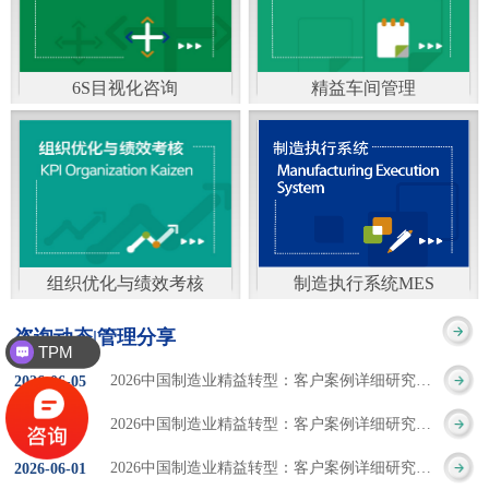
通）
能工厂是指利用物联网
增加企业资金回报率和
技术和信息技术提升管
企业利润率。 在面
6S目视化咨询
精益车间管理
理和服务，提高生产过
临市场多变，客户需求
6S及目视化管理是现代
官方客服：400-168-0525
程可控性、减少生产线
日益多样化的情况下，
化企业最基础的现场管
在线商桥咨询（点击沟
人工干预，集智能手段
企业通过精益生产改善
理方法，它的推进不仅
通）
和智能系统等新兴技术
活动，可以在以下方面
仅是展示企业基础管理
于一体，构建高效、节
得到显著改善： 生
组织优化与绩效考核
制造执行系统MES
的“名片”，更是提升现
官方客服：400-168-0525
制造执行系统MES是一
能、绿色、环保、舒适
产时间减少5090%
咨询动态|管理分享
TPM
场管理水平消除现场浪
在线商桥咨询（点击沟
套面向制造企业车间执
的人性化工厂。其核心
精益生产
库存减少5090% 质
2026中国制造业精益转型：客户案例详细研究报告【三】
2026
-
06
-
05
费的最佳途径。“现场6S
通）
行层的生产信息化管理
是实现信息与物理系统
量缺陷减少5090%
2026中国制造业精益转型：客户案例详细研究报告【二】
2026
-
06
-
04
管理总是简单问题频繁
系统，是企业CIMS信息
CPS互联互通，智能决
生产效率提升
2026中国制造业精益转型：客户案例详细研究报告【一】
2026
-
06
-
01
的重复的发生”，“制定