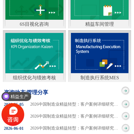
通）
能工厂是指利用物联网
增加企业资金回报率和
技术和信息技术提升管
企业利润率。 在面
6S目视化咨询
精益车间管理
理和服务，提高生产过
临市场多变，客户需求
6S及目视化管理是现代
官方客服：400-168-0525
程可控性、减少生产线
日益多样化的情况下，
化企业最基础的现场管
在线商桥咨询（点击沟
人工干预，集智能手段
企业通过精益生产改善
理方法，它的推进不仅
通）
和智能系统等新兴技术
活动，可以在以下方面
仅是展示企业基础管理
于一体，构建高效、节
得到显著改善： 生
组织优化与绩效考核
制造执行系统MES
的“名片”，更是提升现
官方客服：400-168-0525
制造执行系统MES是一
能、绿色、环保、舒适
产时间减少5090%
咨询动态|管理分享
场管理水平消除现场浪
精益生产
在线商桥咨询（点击沟
套面向制造企业车间执
的人性化工厂。其核心
库存减少5090% 质
2026中国制造业精益转型：客户案例详细研究报告【三】
2026
-
06
-
05
费的最佳途径。“现场6S
通）
行层的生产信息化管理
是实现信息与物理系统
量缺陷减少5090%
2026中国制造业精益转型：客户案例详细研究报告【二】
2026
-
06
-
04
管理总是简单问题频繁
系统，是企业CIMS信息
CPS互联互通，智能决
生产效率提升
2026中国制造业精益转型：客户案例详细研究报告【一】
2026
-
06
-
01
的重复的发生”，“制定