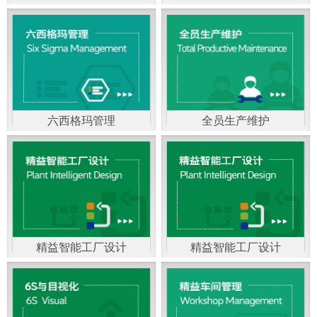
精益生产管理，是一种
以顾客需求为拉动，通
过减少和消除产品开发
设计、生产、管理和服
六西格玛管理
全员生产维护
务中一切不产生价值的
官方客服：400-168-0525
官方客服：400-168-0525
活动(即浪费)来加快生产
在线商桥咨询（点击沟
在线商桥咨询（点击沟
流程的速度运营管理方
通）
通）
法。精益生产能够缩短
对顾客的交付周期，与
精益智能工厂设计
精益智能工厂设计
官方客服：400-168-0525
“中国制造2025”是国家
此同时降低运营成本并
在线商桥咨询（点击沟
战略最重要的举措。智
减少企业的库存，从而