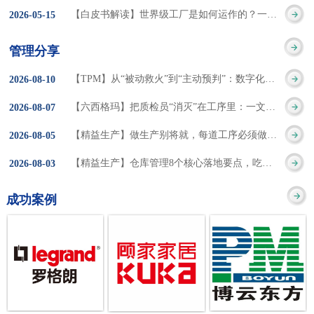
集成的纽带，是实施企
策。冠卓咨询对于智能
3050% 与工作有关
【白皮书解读】世界级工厂是如何运作的？一个模型讲清精益体系本质
2026
-
05
-
15
的推行机制无法持续执
业敏捷制造战略和实现
工厂一直都在思考和沉
的伤害降低50% 丰
行”，“没有可以持续推
管理分享
车间生产敏捷化的基本
淀，结合多年工厂运营
田汽车，丹纳赫，戴尔
进的人才可用”这些都是
【TPM】从“被动救火”到“主动预判”：数字化运维，重塑设备管理核心价值
2026
-
08
-
10
技术手段。MES可以为
管理咨询经验，我们认
等优秀的企业，都已经
在推行6S及目视化管理
【六西格玛】把质检员“消灭”在工序里：一文讲透自工序完结的5层落地法
2026
-
08
-
07
用户提供一个快速反
为要实现4.0的智能工
从持续推动精益生产中
时困扰企业的问题。基
【精益生产】做生产别将就，每道工序必须做到百分百
2026
-
08
-
05
应、有弹性、精细化的
厂，我们可以分为两个
获得了丰厚的财务回
于“建立可持续推进的6S
【精益生产】仓库管理8个核心落地要点，吃透直接效率翻倍！
2026
-
08
-
03
制造业环境，帮助企业
方面来看，一是硬件的
报。 精益生产的核
管理体系”的目标，结合
成功案例
降低成本、缩短交期、
智能化，二是各种业务
心思想主要包括：
传统的6S推进方式，冠
提高产品的质量和提高
流程信息的网络化；硬
1、客户驱动：从客户的
卓更关注营造全员参与
服务质量。适用于不同
件的智能化基于两个前
角度来看待产品(服务)的
的氛围以及培养企业自
行业(家电、汽车、半导
提条件：即设备的自动
价值 2、识别浪费：
主推进的人才，改善的
体、通讯、IT、医药、