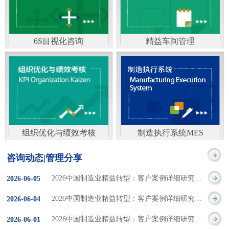
通）
能工厂是指利用物联网
增加企业资金回报率和
技术和信息技术提升管
企业利润率。 在面
6S目视化咨询
精益车间管理
理和服务，提高生产过
临市场多变，客户需求
6S及目视化管理是现代
官方客服：400-168-0525
程可控性、减少生产线
日益多样化的情况下，
化企业最基础的现场管
在线商桥咨询（点击沟
人工干预，集智能手段
企业通过精益生产改善
理方法，它的推进不仅
通）
和智能系统等新兴技术
活动，可以在以下方面
仅是展示企业基础管理
于一体，构建高效、节
得到显著改善： 生
组织优化与绩效考核
制造执行系统MES
的“名片”，更是提升现
官方客服：400-168-0525
制造执行系统MES是一
能、绿色、环保、舒适
产时间减少5090%
咨询动态|管理分享
场管理水平消除现场浪
在线商桥咨询（点击沟
套面向制造企业车间执
的人性化工厂。其核心
库存减少5090% 质
2026中国制造业精益转型：客户案例详细研究报告【三】
2026
-
06
-
05
费的最佳途径。“现场6S
通）
行层的生产信息化管理
是实现信息与物理系统
量缺陷减少5090%
2026中国制造业精益转型：客户案例详细研究报告【二】
2026
-
06
-
04
管理总是简单问题频繁
系统，是企业CIMS信息
CPS互联互通，智能决
生产效率提升
2026中国制造业精益转型：客户案例详细研究报告【一】
2026
-
06
-
01
的重复的发生”，“制定