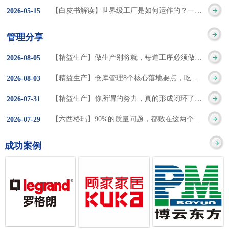
集成的纽带，是实施企
策。冠卓咨询对于智能
3050% 与工作有关
【白皮书解读】世界级工厂是如何运作的？一个模型讲清精益体系本质
2026
-
05
-
15
的推行机制无法持续执
业敏捷制造战略和实现
工厂一直都在思考和沉
的伤害降低50% 丰
行”，“没有可以持续推
管理分享
车间生产敏捷化的基本
淀，结合多年工厂运营
田汽车，丹纳赫，戴尔
进的人才可用”这些都是
【精益生产】做生产别将就，每道工序必须做到百分百
2026
-
08
-
05
技术手段。MES可以为
管理咨询经验，我们认
等优秀的企业，都已经
在推行6S及目视化管理
【精益生产】仓库管理8个核心落地要点，吃透直接效率翻倍！
2026
-
08
-
03
用户提供一个快速反
为要实现4.0的智能工
从持续推动精益生产中
时困扰企业的问题。基
【精益生产】你所谓的努力，真的形成闭环了吗？
2026
-
07
-
31
应、有弹性、精细化的
厂，我们可以分为两个
获得了丰厚的财务回
于“建立可持续推进的6S
【六西格玛】90%的质量问题，都败在这两个字上
2026
-
07
-
29
制造业环境，帮助企业
方面来看，一是硬件的
报。 精益生产的核
管理体系”的目标，结合
成功案例
降低成本、缩短交期、
智能化，二是各种业务
心思想主要包括：
传统的6S推进方式，冠
提高产品的质量和提高
流程信息的网络化；硬
1、客户驱动：从客户的
卓更关注营造全员参与
服务质量。适用于不同
件的智能化基于两个前
角度来看待产品(服务)的
的氛围以及培养企业自
行业(家电、汽车、半导
提条件：即设备的自动
价值 2、识别浪费：
主推进的人才，改善的
体、通讯、IT、医药、