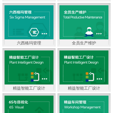
精益生产管理，是一种
以顾客需求为拉动，通
过减少和消除产品开发
设计、生产、管理和服
六西格玛管理
全员生产维护
务中一切不产生价值的
官方客服：400-168-0525
官方客服：400-168-0525
活动(即浪费)来加快生产
在线商桥咨询（点击沟
在线商桥咨询（点击沟
流程的速度运营管理方
通）
通）
法。精益生产能够缩短
对顾客的交付周期，与
精益智能工厂设计
精益智能工厂设计
官方客服：400-168-0525
“中国制造2025”是国家
此同时降低运营成本并
在线商桥咨询（点击沟
战略最重要的举措。智
减少企业的库存，从而