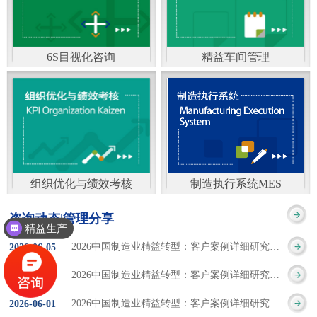
通）
能工厂是指利用物联网
增加企业资金回报率和
技术和信息技术提升管
企业利润率。 在面
6S目视化咨询
精益车间管理
理和服务，提高生产过
临市场多变，客户需求
6S及目视化管理是现代
官方客服：400-168-0525
程可控性、减少生产线
日益多样化的情况下，
化企业最基础的现场管
在线商桥咨询（点击沟
人工干预，集智能手段
企业通过精益生产改善
理方法，它的推进不仅
通）
和智能系统等新兴技术
活动，可以在以下方面
仅是展示企业基础管理
于一体，构建高效、节
得到显著改善： 生
组织优化与绩效考核
制造执行系统MES
的“名片”，更是提升现
官方客服：400-168-0525
制造执行系统MES是一
能、绿色、环保、舒适
产时间减少5090%
咨询动态|管理分享
场管理水平消除现场浪
精益生产
在线商桥咨询（点击沟
套面向制造企业车间执
的人性化工厂。其核心
库存减少5090% 质
2026中国制造业精益转型：客户案例详细研究报告【三】
2026
-
06
-
05
费的最佳途径。“现场6S
通）
行层的生产信息化管理
是实现信息与物理系统
量缺陷减少5090%
2026中国制造业精益转型：客户案例详细研究报告【二】
2026
-
06
-
04
管理总是简单问题频繁
系统，是企业CIMS信息
CPS互联互通，智能决
生产效率提升
2026中国制造业精益转型：客户案例详细研究报告【一】
2026
-
06
-
01
的重复的发生”，“制定