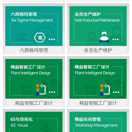
精益生产管理，是一种
以顾客需求为拉动，通
过减少和消除产品开发
设计、生产、管理和服
六西格玛管理
全员生产维护
务中一切不产生价值的
官方客服：400-168-0525
官方客服：400-168-0525
活动(即浪费)来加快生产
在线商桥咨询（点击沟
在线商桥咨询（点击沟
流程的速度运营管理方
通）
通）
法。精益生产能够缩短
对顾客的交付周期，与
精益智能工厂设计
精益智能工厂设计
官方客服：400-168-0525
“中国制造2025”是国家
此同时降低运营成本并
在线商桥咨询（点击沟
战略最重要的举措。智
减少企业的库存，从而