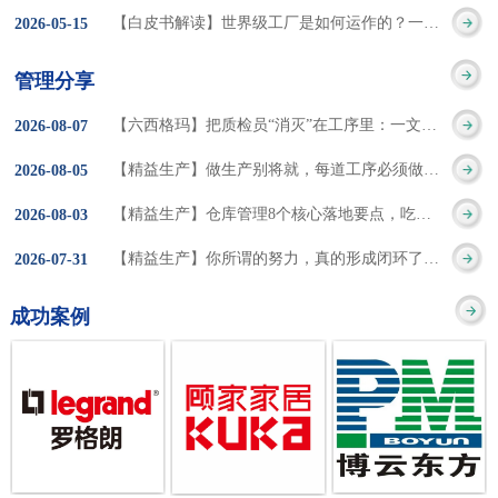
集成的纽带，是实施企
策。冠卓咨询对于智能
3050% 与工作有关
【白皮书解读】世界级工厂是如何运作的？一个模型讲清精益体系本质
2026
-
05
-
15
的推行机制无法持续执
业敏捷制造战略和实现
工厂一直都在思考和沉
的伤害降低50% 丰
行”，“没有可以持续推
管理分享
车间生产敏捷化的基本
淀，结合多年工厂运营
田汽车，丹纳赫，戴尔
进的人才可用”这些都是
【六西格玛】把质检员“消灭”在工序里：一文讲透自工序完结的5层落地法
2026
-
08
-
07
技术手段。MES可以为
管理咨询经验，我们认
等优秀的企业，都已经
在推行6S及目视化管理
【精益生产】做生产别将就，每道工序必须做到百分百
2026
-
08
-
05
用户提供一个快速反
为要实现4.0的智能工
从持续推动精益生产中
时困扰企业的问题。基
【精益生产】仓库管理8个核心落地要点，吃透直接效率翻倍！
2026
-
08
-
03
应、有弹性、精细化的
厂，我们可以分为两个
获得了丰厚的财务回
于“建立可持续推进的6S
【精益生产】你所谓的努力，真的形成闭环了吗？
2026
-
07
-
31
制造业环境，帮助企业
方面来看，一是硬件的
报。 精益生产的核
管理体系”的目标，结合
成功案例
降低成本、缩短交期、
智能化，二是各种业务
心思想主要包括：
传统的6S推进方式，冠
提高产品的质量和提高
流程信息的网络化；硬
1、客户驱动：从客户的
卓更关注营造全员参与
服务质量。适用于不同
件的智能化基于两个前
角度来看待产品(服务)的
的氛围以及培养企业自
行业(家电、汽车、半导
提条件：即设备的自动
价值 2、识别浪费：
主推进的人才，改善的
体、通讯、IT、医药、