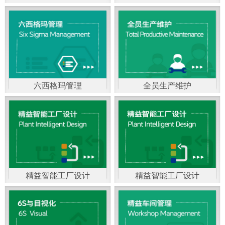
精益生产管理，是一种
以顾客需求为拉动，通
过减少和消除产品开发
设计、生产、管理和服
六西格玛管理
全员生产维护
务中一切不产生价值的
官方客服：400-168-0525
官方客服：400-168-0525
活动(即浪费)来加快生产
在线商桥咨询（点击沟
在线商桥咨询（点击沟
流程的速度运营管理方
通）
通）
法。精益生产能够缩短
对顾客的交付周期，与
精益智能工厂设计
精益智能工厂设计
官方客服：400-168-0525
“中国制造2025”是国家
此同时降低运营成本并
在线商桥咨询（点击沟
战略最重要的举措。智
减少企业的库存，从而