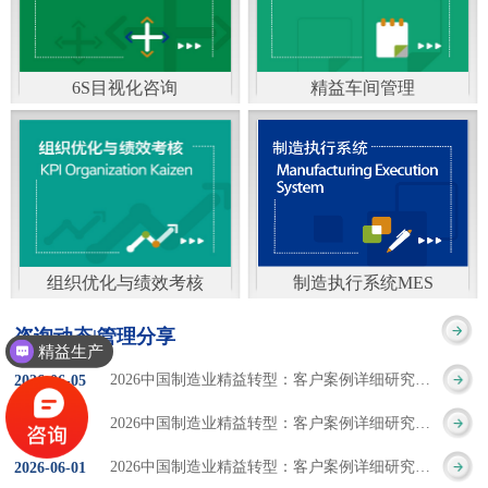
通）
能工厂是指利用物联网
增加企业资金回报率和
技术和信息技术提升管
企业利润率。 在面
6S目视化咨询
精益车间管理
理和服务，提高生产过
临市场多变，客户需求
6S及目视化管理是现代
官方客服：400-168-0525
程可控性、减少生产线
日益多样化的情况下，
化企业最基础的现场管
在线商桥咨询（点击沟
人工干预，集智能手段
企业通过精益生产改善
理方法，它的推进不仅
通）
和智能系统等新兴技术
活动，可以在以下方面
仅是展示企业基础管理
于一体，构建高效、节
得到显著改善： 生
组织优化与绩效考核
制造执行系统MES
的“名片”，更是提升现
官方客服：400-168-0525
制造执行系统MES是一
能、绿色、环保、舒适
产时间减少5090%
咨询动态|管理分享
场管理水平消除现场浪
精益生产
在线商桥咨询（点击沟
套面向制造企业车间执
的人性化工厂。其核心
库存减少5090% 质
2026中国制造业精益转型：客户案例详细研究报告【三】
2026
-
06
-
05
费的最佳途径。“现场6S
通）
行层的生产信息化管理
是实现信息与物理系统
量缺陷减少5090%
2026中国制造业精益转型：客户案例详细研究报告【二】
2026
-
06
-
04
管理总是简单问题频繁
系统，是企业CIMS信息
CPS互联互通，智能决
生产效率提升
2026中国制造业精益转型：客户案例详细研究报告【一】
2026
-
06
-
01
的重复的发生”，“制定