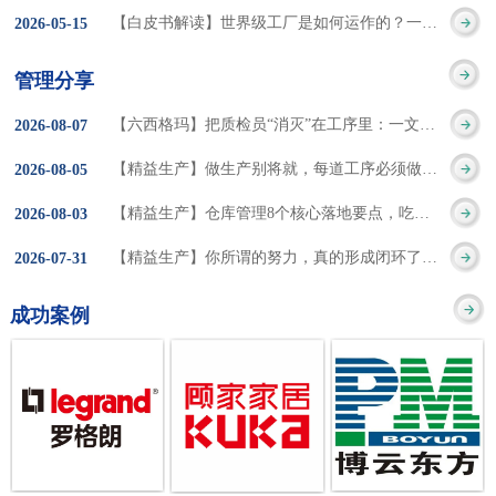
集成的纽带，是实施企
策。冠卓咨询对于智能
3050% 与工作有关
【白皮书解读】世界级工厂是如何运作的？一个模型讲清精益体系本质
2026
-
05
-
15
的推行机制无法持续执
业敏捷制造战略和实现
工厂一直都在思考和沉
的伤害降低50% 丰
行”，“没有可以持续推
管理分享
车间生产敏捷化的基本
淀，结合多年工厂运营
田汽车，丹纳赫，戴尔
进的人才可用”这些都是
【六西格玛】把质检员“消灭”在工序里：一文讲透自工序完结的5层落地法
2026
-
08
-
07
技术手段。MES可以为
管理咨询经验，我们认
等优秀的企业，都已经
在推行6S及目视化管理
【精益生产】做生产别将就，每道工序必须做到百分百
2026
-
08
-
05
用户提供一个快速反
为要实现4.0的智能工
从持续推动精益生产中
时困扰企业的问题。基
【精益生产】仓库管理8个核心落地要点，吃透直接效率翻倍！
2026
-
08
-
03
应、有弹性、精细化的
厂，我们可以分为两个
获得了丰厚的财务回
于“建立可持续推进的6S
【精益生产】你所谓的努力，真的形成闭环了吗？
2026
-
07
-
31
制造业环境，帮助企业
方面来看，一是硬件的
报。 精益生产的核
管理体系”的目标，结合
成功案例
降低成本、缩短交期、
智能化，二是各种业务
心思想主要包括：
传统的6S推进方式，冠
提高产品的质量和提高
流程信息的网络化；硬
1、客户驱动：从客户的
卓更关注营造全员参与
服务质量。适用于不同
件的智能化基于两个前
角度来看待产品(服务)的
的氛围以及培养企业自
行业(家电、汽车、半导
提条件：即设备的自动
价值 2、识别浪费：
主推进的人才，改善的
体、通讯、IT、医药、