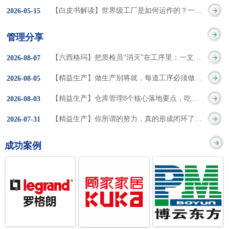
集成的纽带，是实施企
策。冠卓咨询对于智能
3050% 与工作有关
【白皮书解读】世界级工厂是如何运作的？一个模型讲清精益体系本质
2026
-
05
-
15
的推行机制无法持续执
业敏捷制造战略和实现
工厂一直都在思考和沉
的伤害降低50% 丰
行”，“没有可以持续推
管理分享
车间生产敏捷化的基本
淀，结合多年工厂运营
田汽车，丹纳赫，戴尔
进的人才可用”这些都是
【六西格玛】把质检员“消灭”在工序里：一文讲透自工序完结的5层落地法
2026
-
08
-
07
技术手段。MES可以为
管理咨询经验，我们认
等优秀的企业，都已经
在推行6S及目视化管理
【精益生产】做生产别将就，每道工序必须做到百分百
2026
-
08
-
05
用户提供一个快速反
为要实现4.0的智能工
从持续推动精益生产中
时困扰企业的问题。基
【精益生产】仓库管理8个核心落地要点，吃透直接效率翻倍！
2026
-
08
-
03
应、有弹性、精细化的
厂，我们可以分为两个
获得了丰厚的财务回
于“建立可持续推进的6S
【精益生产】你所谓的努力，真的形成闭环了吗？
2026
-
07
-
31
制造业环境，帮助企业
方面来看，一是硬件的
报。 精益生产的核
管理体系”的目标，结合
成功案例
降低成本、缩短交期、
智能化，二是各种业务
心思想主要包括：
传统的6S推进方式，冠
提高产品的质量和提高
流程信息的网络化；硬
1、客户驱动：从客户的
卓更关注营造全员参与
服务质量。适用于不同
件的智能化基于两个前
角度来看待产品(服务)的
的氛围以及培养企业自
行业(家电、汽车、半导
提条件：即设备的自动
价值 2、识别浪费：
主推进的人才，改善的
体、通讯、IT、医药、