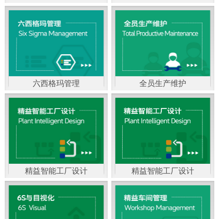
精益生产管理，是一种
以顾客需求为拉动，通
过减少和消除产品开发
设计、生产、管理和服
六西格玛管理
全员生产维护
务中一切不产生价值的
官方客服：400-168-0525
官方客服：400-168-0525
活动(即浪费)来加快生产
在线商桥咨询（点击沟
在线商桥咨询（点击沟
流程的速度运营管理方
通）
通）
法。精益生产能够缩短
对顾客的交付周期，与
精益智能工厂设计
精益智能工厂设计
官方客服：400-168-0525
“中国制造2025”是国家
此同时降低运营成本并
在线商桥咨询（点击沟
战略最重要的举措。智
减少企业的库存，从而