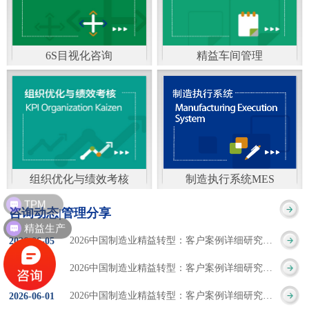
通）
能工厂是指利用物联网
增加企业资金回报率和
技术和信息技术提升管
企业利润率。 在面
6S目视化咨询
精益车间管理
理和服务，提高生产过
临市场多变，客户需求
6S及目视化管理是现代
官方客服：400-168-0525
程可控性、减少生产线
日益多样化的情况下，
化企业最基础的现场管
在线商桥咨询（点击沟
人工干预，集智能手段
企业通过精益生产改善
理方法，它的推进不仅
通）
和智能系统等新兴技术
活动，可以在以下方面
仅是展示企业基础管理
于一体，构建高效、节
得到显著改善： 生
组织优化与绩效考核
制造执行系统MES
的“名片”，更是提升现
TPM
官方客服：400-168-0525
制造执行系统MES是一
能、绿色、环保、舒适
产时间减少5090%
咨询动态|管理分享
场管理水平消除现场浪
精益生产
在线商桥咨询（点击沟
套面向制造企业车间执
的人性化工厂。其核心
库存减少5090% 质
2026中国制造业精益转型：客户案例详细研究报告【三】
2026
-
06
-
05
费的最佳途径。“现场6S
通）
行层的生产信息化管理
是实现信息与物理系统
量缺陷减少5090%
2026中国制造业精益转型：客户案例详细研究报告【二】
2026
-
06
-
04
管理总是简单问题频繁
系统，是企业CIMS信息
CPS互联互通，智能决
生产效率提升
2026中国制造业精益转型：客户案例详细研究报告【一】
2026
-
06
-
01
的重复的发生”，“制定