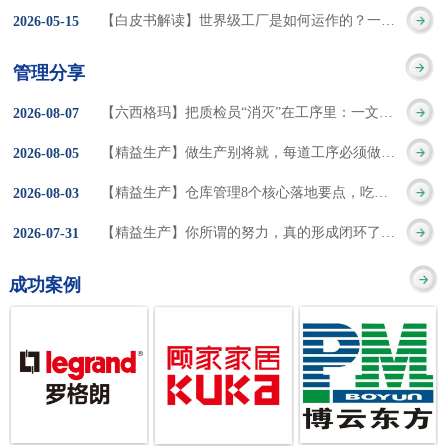
集成的纽带，是实施企
策。冠卓咨询对于智能
3050% 与工作有关
【白皮书解读】世界级工厂是如何运作的？一个模型讲清精益体系本质
2026
-
05
-
15
的推行机制无法持续执
业敏捷制造战略和实现
工厂一直都在思考和沉
的伤害降低50% 丰
行”，“没有可以持续推
管理分享
车间生产敏捷化的基本
淀，结合多年工厂运营
田汽车，丹纳赫，戴尔
进的人才可用”这些都是
【六西格玛】把质检员“消灭”在工序里：一文讲透自工序完结的5层落地法
2026
-
08
-
07
技术手段。MES可以为
管理咨询经验，我们认
等优秀的企业，都已经
在推行6S及目视化管理
【精益生产】做生产别将就，每道工序必须做到百分百
2026
-
08
-
05
用户提供一个快速反
为要实现4.0的智能工
从持续推动精益生产中
时困扰企业的问题。基
【精益生产】仓库管理8个核心落地要点，吃透直接效率翻倍！
2026
-
08
-
03
应、有弹性、精细化的
厂，我们可以分为两个
获得了丰厚的财务回
于“建立可持续推进的6S
【精益生产】你所谓的努力，真的形成闭环了吗？
2026
-
07
-
31
制造业环境，帮助企业
方面来看，一是硬件的
报。 精益生产的核
管理体系”的目标，结合
成功案例
降低成本、缩短交期、
智能化，二是各种业务
心思想主要包括：
传统的6S推进方式，冠
提高产品的质量和提高
流程信息的网络化；硬
1、客户驱动：从客户的
卓更关注营造全员参与
服务质量。适用于不同
件的智能化基于两个前
角度来看待产品(服务)的
的氛围以及培养企业自
行业(家电、汽车、半导
提条件：即设备的自动
价值 2、识别浪费：
主推进的人才，改善的
体、通讯、IT、医药、