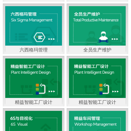
精益生产管理，是一种
以顾客需求为拉动，通
过减少和消除产品开发
设计、生产、管理和服
六西格玛管理
全员生产维护
务中一切不产生价值的
官方客服：400-168-0525
官方客服：400-168-0525
活动(即浪费)来加快生产
在线商桥咨询（点击沟
在线商桥咨询（点击沟
流程的速度运营管理方
通）
通）
法。精益生产能够缩短
对顾客的交付周期，与
精益智能工厂设计
精益智能工厂设计
官方客服：400-168-0525
“中国制造2025”是国家
此同时降低运营成本并
在线商桥咨询（点击沟
战略最重要的举措。智
减少企业的库存，从而