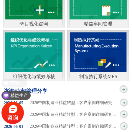
通）
能工厂是指利用物联网
增加企业资金回报率和
技术和信息技术提升管
企业利润率。 在面
6S目视化咨询
精益车间管理
理和服务，提高生产过
临市场多变，客户需求
6S及目视化管理是现代
官方客服：400-168-0525
程可控性、减少生产线
日益多样化的情况下，
化企业最基础的现场管
在线商桥咨询（点击沟
人工干预，集智能手段
企业通过精益生产改善
理方法，它的推进不仅
通）
和智能系统等新兴技术
活动，可以在以下方面
仅是展示企业基础管理
于一体，构建高效、节
得到显著改善： 生
组织优化与绩效考核
制造执行系统MES
的“名片”，更是提升现
TPM
官方客服：400-168-0525
制造执行系统MES是一
能、绿色、环保、舒适
产时间减少5090%
咨询动态|管理分享
场管理水平消除现场浪
精益生产
在线商桥咨询（点击沟
套面向制造企业车间执
的人性化工厂。其核心
库存减少5090% 质
2026中国制造业精益转型：客户案例详细研究报告【三】
2026
-
06
-
05
费的最佳途径。“现场6S
通）
行层的生产信息化管理
是实现信息与物理系统
量缺陷减少5090%
2026中国制造业精益转型：客户案例详细研究报告【二】
2026
-
06
-
04
管理总是简单问题频繁
系统，是企业CIMS信息
CPS互联互通，智能决
生产效率提升
2026中国制造业精益转型：客户案例详细研究报告【一】
2026
-
06
-
01
的重复的发生”，“制定