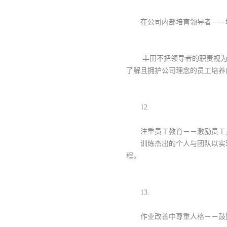
在公司内部培育领导者－－
丰田不把领导者的职责视为
了解且拥护公司理念的员工培养
12.
注重员工教育－－激励员工
训练杰出的个人与团队以实
程。
13.
作业改善中尊重人格－－鼓