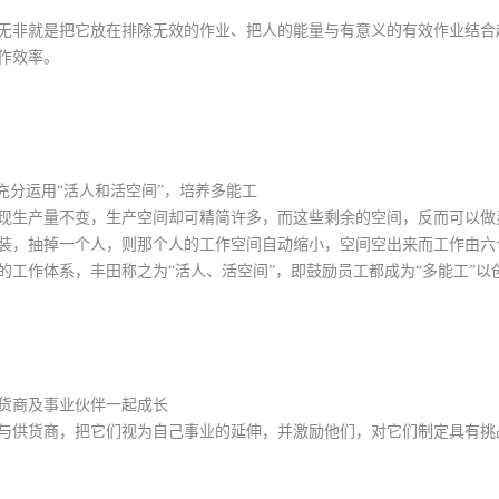
无非就是把它放在排除无效的作业、把人的能量与有意义的有效作业结合
作效率。
充分运用“活人和活空间”，培养多能工
现生产量不变，生产空间却可精简许多，而这些剩余的空间，反而可以做
装，抽掉一个人，则那个人的工作空间自动缩小，空间空出来而工作由六
的工作体系，丰田称之为“活人、活空间”，即鼓励员工都成为“多能工”以
货商及事业伙伴一起成长
与供货商，把它们视为自己事业的延伸，并激励他们，对它们制定具有挑