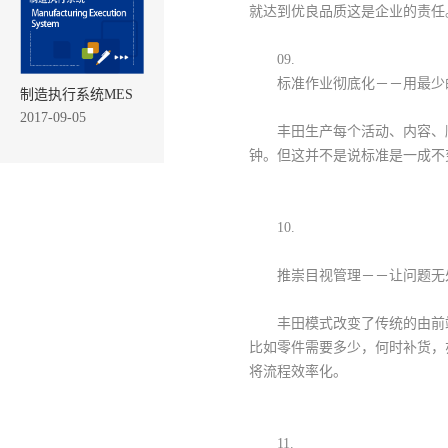
就达到优良品质这是企业的责任
09.
标准作业彻底化－－用最少
制造执行系统MES
2017-09-05
丰田生产每个活动、内容、
钟。但这并不是说标准是一成不
10.
推崇目视管理－－让问题无
丰田模式改变了传统的由前
比如零件需要多少，何时补货，
将流程效率化。
11.