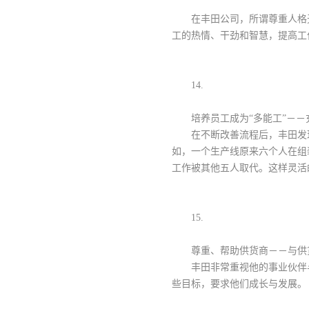
在丰田公司，所谓尊重人格
工的热情、干劲和智慧，提高工
14.
培养员工成为“多能工”－－
在不断改善流程后，丰田发
如，一个生产线原来六个人在组
工作被其他五人取代。这样灵活
15.
尊重、帮助供货商－－与供
丰田非常重视他的事业伙伴
些目标，要求他们成长与发展。