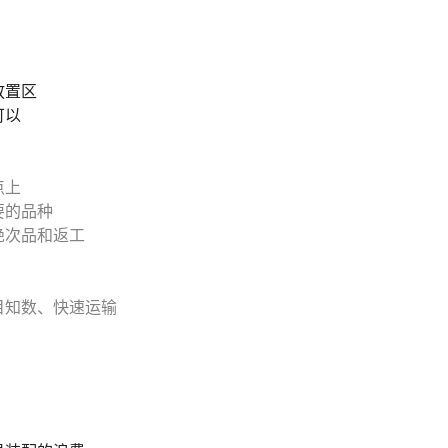
放置区
可以
点上
要的品种
绝次品和返工
目知数、快速运输