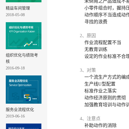
未倒角之产品造成不
小零件组合时，握持
精益车间管理
动作顺序不当造成动
2018-05-08
寻找的浪费
2、原因
作业流程配置不当
无教育训练
组织优化与绩效考
设定的作业标准不合
核
2016-09-18
3、对策
一个流生产方式的编
生产线U型配置
标准作业之落实
动作经济原则的贯彻
加强教育培训与动作
服务业流程优化
2019-06-16
4、注意点
补助动作的消除