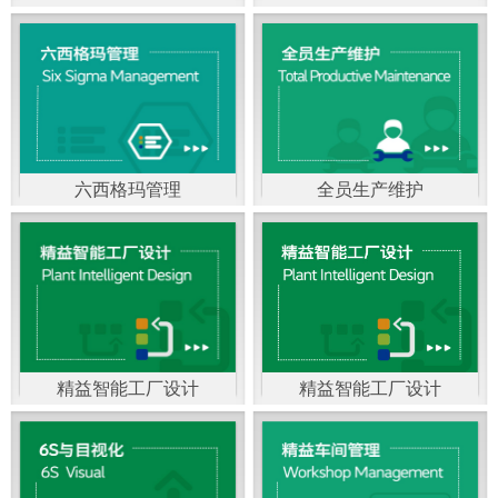
精益生产管理，是一种
以顾客需求为拉动，通
过减少和消除产品开发
设计、生产、管理和服
六西格玛管理
全员生产维护
务中一切不产生价值的
官方客服：400-168-0525
官方客服：400-168-0525
活动(即浪费)来加快生产
在线商桥咨询（点击沟
在线商桥咨询（点击沟
流程的速度运营管理方
通）
通）
法。精益生产能够缩短
对顾客的交付周期，与
精益智能工厂设计
精益智能工厂设计
官方客服：400-168-0525
“中国制造2025”是国家
此同时降低运营成本并
在线商桥咨询（点击沟
战略最重要的举措。智
减少企业的库存，从而