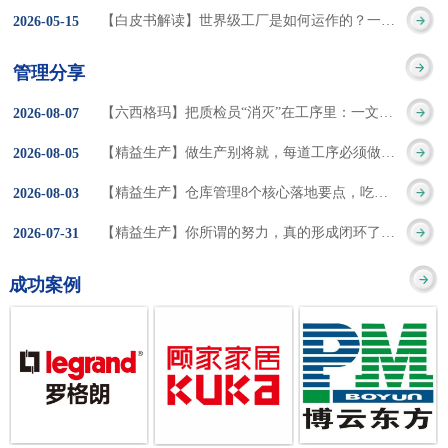
集成的纽带，是实施企
策。冠卓咨询对于智能
3050% 与工作有关
【白皮书解读】世界级工厂是如何运作的？一个模型讲清精益体系本质
2026
-
05
-
15
的推行机制无法持续执
业敏捷制造战略和实现
工厂一直都在思考和沉
的伤害降低50% 丰
行”，“没有可以持续推
管理分享
车间生产敏捷化的基本
淀，结合多年工厂运营
田汽车，丹纳赫，戴尔
进的人才可用”这些都是
【六西格玛】把质检员“消灭”在工序里：一文讲透自工序完结的5层落地法
2026
-
08
-
07
技术手段。MES可以为
管理咨询经验，我们认
等优秀的企业，都已经
在推行6S及目视化管理
【精益生产】做生产别将就，每道工序必须做到百分百
2026
-
08
-
05
用户提供一个快速反
为要实现4.0的智能工
从持续推动精益生产中
时困扰企业的问题。基
【精益生产】仓库管理8个核心落地要点，吃透直接效率翻倍！
2026
-
08
-
03
应、有弹性、精细化的
厂，我们可以分为两个
获得了丰厚的财务回
于“建立可持续推进的6S
【精益生产】你所谓的努力，真的形成闭环了吗？
2026
-
07
-
31
制造业环境，帮助企业
方面来看，一是硬件的
报。 精益生产的核
管理体系”的目标，结合
成功案例
降低成本、缩短交期、
智能化，二是各种业务
心思想主要包括：
传统的6S推进方式，冠
提高产品的质量和提高
流程信息的网络化；硬
1、客户驱动：从客户的
卓更关注营造全员参与
服务质量。适用于不同
件的智能化基于两个前
角度来看待产品(服务)的
的氛围以及培养企业自
行业(家电、汽车、半导
提条件：即设备的自动
价值 2、识别浪费：
主推进的人才，改善的
体、通讯、IT、医药、