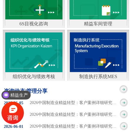
通）
能工厂是指利用物联网
增加企业资金回报率和
技术和信息技术提升管
企业利润率。 在面
6S目视化咨询
精益车间管理
理和服务，提高生产过
临市场多变，客户需求
6S及目视化管理是现代
官方客服：400-168-0525
程可控性、减少生产线
日益多样化的情况下，
化企业最基础的现场管
在线商桥咨询（点击沟
人工干预，集智能手段
企业通过精益生产改善
理方法，它的推进不仅
通）
和智能系统等新兴技术
活动，可以在以下方面
仅是展示企业基础管理
于一体，构建高效、节
得到显著改善： 生
组织优化与绩效考核
制造执行系统MES
的“名片”，更是提升现
官方客服：400-168-0525
制造执行系统MES是一
能、绿色、环保、舒适
产时间减少5090%
咨询动态|管理分享
场管理水平消除现场浪
精益生产
在线商桥咨询（点击沟
套面向制造企业车间执
的人性化工厂。其核心
库存减少5090% 质
2026中国制造业精益转型：客户案例详细研究报告【三】
2026
-
06
-
05
费的最佳途径。“现场6S
通）
行层的生产信息化管理
是实现信息与物理系统
量缺陷减少5090%
2026中国制造业精益转型：客户案例详细研究报告【二】
2026
-
06
-
04
管理总是简单问题频繁
系统，是企业CIMS信息
CPS互联互通，智能决
生产效率提升
2026中国制造业精益转型：客户案例详细研究报告【一】
2026
-
06
-
01
的重复的发生”，“制定