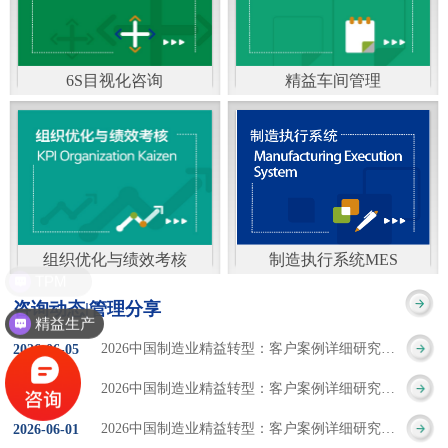
通）
能工厂是指利用物联网
增加企业资金回报率和
技术和信息技术提升管
企业利润率。 在面
6S目视化咨询
精益车间管理
理和服务，提高生产过
临市场多变，客户需求
6S及目视化管理是现代
官方客服：400-168-0525
程可控性、减少生产线
日益多样化的情况下，
化企业最基础的现场管
在线商桥咨询（点击沟
人工干预，集智能手段
企业通过精益生产改善
理方法，它的推进不仅
通）
和智能系统等新兴技术
活动，可以在以下方面
仅是展示企业基础管理
于一体，构建高效、节
得到显著改善： 生
组织优化与绩效考核
制造执行系统MES
的“名片”，更是提升现
TPM
官方客服：400-168-0525
制造执行系统MES是一
能、绿色、环保、舒适
产时间减少5090%
咨询动态|管理分享
场管理水平消除现场浪
精益生产
在线商桥咨询（点击沟
套面向制造企业车间执
的人性化工厂。其核心
库存减少5090% 质
2026中国制造业精益转型：客户案例详细研究报告【三】
2026
-
06
-
05
费的最佳途径。“现场6S
通）
行层的生产信息化管理
是实现信息与物理系统
量缺陷减少5090%
2026中国制造业精益转型：客户案例详细研究报告【二】
2026
-
06
-
04
管理总是简单问题频繁
系统，是企业CIMS信息
CPS互联互通，智能决
生产效率提升
2026中国制造业精益转型：客户案例详细研究报告【一】
2026
-
06
-
01
的重复的发生”，“制定