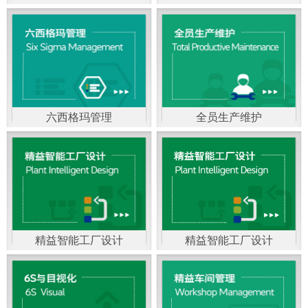
精益生产管理，是一种
以顾客需求为拉动，通
过减少和消除产品开发
设计、生产、管理和服
六西格玛管理
全员生产维护
务中一切不产生价值的
官方客服：400-168-0525
官方客服：400-168-0525
活动(即浪费)来加快生产
在线商桥咨询（点击沟
在线商桥咨询（点击沟
流程的速度运营管理方
通）
通）
法。精益生产能够缩短
对顾客的交付周期，与
精益智能工厂设计
精益智能工厂设计
官方客服：400-168-0525
“中国制造2025”是国家
此同时降低运营成本并
在线商桥咨询（点击沟
战略最重要的举措。智
减少企业的库存，从而