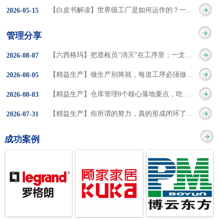
集成的纽带，是实施企
策。冠卓咨询对于智能
3050% 与工作有关
【白皮书解读】世界级工厂是如何运作的？一个模型讲清精益体系本质
2026
-
05
-
15
的推行机制无法持续执
业敏捷制造战略和实现
工厂一直都在思考和沉
的伤害降低50% 丰
行”，“没有可以持续推
管理分享
车间生产敏捷化的基本
淀，结合多年工厂运营
田汽车，丹纳赫，戴尔
进的人才可用”这些都是
【六西格玛】把质检员“消灭”在工序里：一文讲透自工序完结的5层落地法
2026
-
08
-
07
技术手段。MES可以为
管理咨询经验，我们认
等优秀的企业，都已经
在推行6S及目视化管理
【精益生产】做生产别将就，每道工序必须做到百分百
2026
-
08
-
05
用户提供一个快速反
为要实现4.0的智能工
从持续推动精益生产中
时困扰企业的问题。基
【精益生产】仓库管理8个核心落地要点，吃透直接效率翻倍！
2026
-
08
-
03
应、有弹性、精细化的
厂，我们可以分为两个
获得了丰厚的财务回
于“建立可持续推进的6S
【精益生产】你所谓的努力，真的形成闭环了吗？
2026
-
07
-
31
制造业环境，帮助企业
方面来看，一是硬件的
报。 精益生产的核
管理体系”的目标，结合
成功案例
降低成本、缩短交期、
智能化，二是各种业务
心思想主要包括：
传统的6S推进方式，冠
提高产品的质量和提高
流程信息的网络化；硬
1、客户驱动：从客户的
卓更关注营造全员参与
服务质量。适用于不同
件的智能化基于两个前
角度来看待产品(服务)的
的氛围以及培养企业自
行业(家电、汽车、半导
提条件：即设备的自动
价值 2、识别浪费：
主推进的人才，改善的
体、通讯、IT、医药、