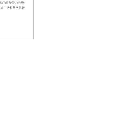
动的系统能力升级1.
美好生活和数字化转
理的企业之一，海尔
西格玛”体系。海尔不
调全流程的价值链优
卓越运营系统，以应
观点的深度契合白皮