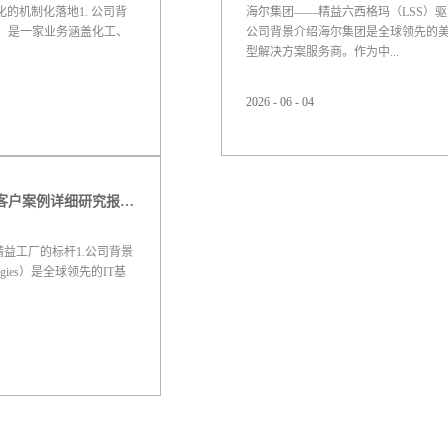
的机制化落地1. 公司背
海尔集团——精益六西格玛（LSS）驱
oup）是一家业务涵盖化工、
公司背景介绍海尔集团是全球领先的
型解决方案服务商。作为中...
2026
-
06
-
04
块作为细分行业龙头，拥
国最早引入并规模化推行六西格玛管
化工行业的设备依赖性
已建立起一套成熟的“海尔特色精益六
减等难题，传化致力于通
仅关注产品制造过程的精益化，更强
系，将工厂打造成“持续改
化，其目标是构建一个能够自进化的
度契合白皮书指出，...
对快速变化的市场需求。2. 与白皮书
2026中国制造业精益转型：客户案例详细研究报告【一】
书在“LR...
精益工厂的标杆1.公司背景
logies）是全球领先的IT基
0强前列。作为全球供应链
域以高度的灵活性和大规
年制造业数字化转型浪潮，
，将其全球工厂打造成“七星
T...