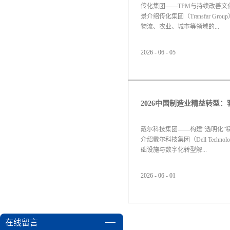
传化集团——TPM与持续改善文化
景介绍传化集团（Transfar Gr
物流、农业、城市等领域的...
2026
-
06
-
05
多元化企业集团。其传化化学板
有复杂的自动化生产线。面对重
强、维护成本高、改善动力易衰
过精益TPM（全员生产维护）体
善的乐园”。2. 与白皮书观点的深
戴尔科技集团——构建“透明化”
介绍戴尔科技集团（Dell Techno
础设施与数字化转型解...
2026
-
06
-
01
决方案提供商，长期稳居世界50
管理的标杆企业，戴尔在制造领
模定制化能力著称。面对2026
戴尔旨在通过“DM2020”战略
级”卓越运营中心，而精益生产方式（
在线留言