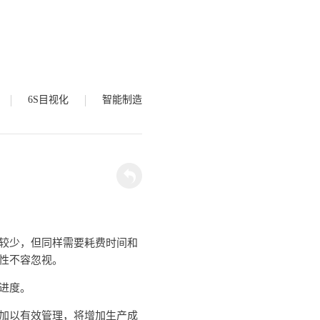
6S目视化
智能制造
较少，但同样需要耗费时间和
性不容忽视。
进度。
加以有效管理，将增加生产成