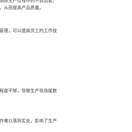
消除生产过程中的不良因素，
，从而提高产品质量。
管理，可以提高员工的工作技
程度不够，导致生产现场尾数
作难以落到实处，影响了生产