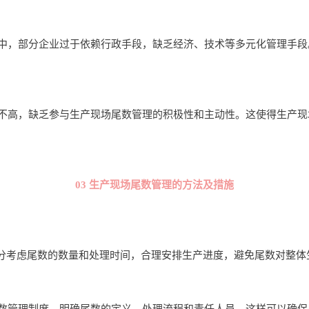
中，部分企业过于依赖行政手段，缺乏经济、技术等多元化管理手段
不高，缺乏参与生产现场尾数管理的积极性和主动性。这使得生产现
03 生产现场尾数管理的方法及措施
分考虑尾数的数量和处理时间，合理安排生产进度，避免尾数对整体