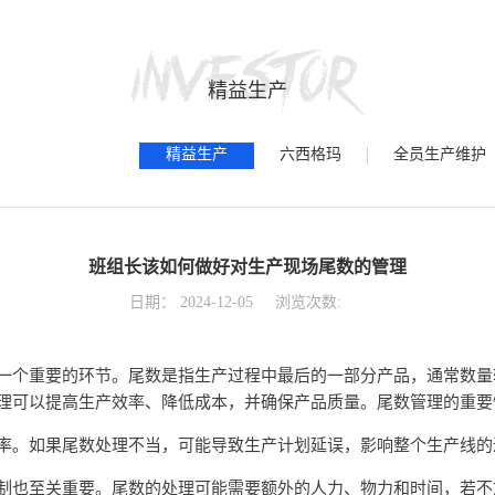
精益生产
精益生产
六西格玛
全员生产维护
班组长该如何做好对生产现场尾数的管理
日期：
2024-12-05
浏览次数:
一个重要的环节。尾数是指生产过程中最后的一部分产品，通常数量
理可以提高生产效率、降低成本，并确保产品质量。尾数管理的重要
率。如果尾数处理不当，可能导致生产计划延误，影响整个生产线的
制也至关重要。尾数的处理可能需要额外的人力、物力和时间，若不