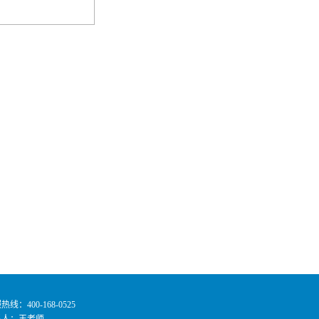
西格玛”体系。海尔不
调全流程的价值链优
卓越运营系统，以应
观点的深度契合白皮
热线：400-168-0525