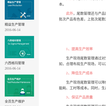
本。
此外
，尾数管理还与产品
批次产品有色差，上批次尾数
精益生产管理
2016-06-14
1、提高生产效率
生产现场尾数管理通过对
六西格玛管理
如，合理布局生产现场，可以
2016-06-14
2、降低生产成本
生产现场尾数管理可以降
能耗、工时等成本。同时，生
3、保证产品质量
全员生产维护