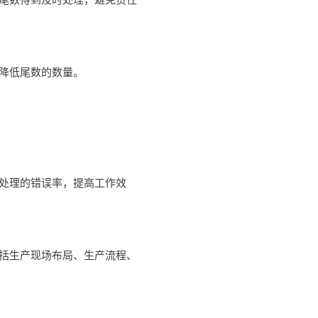
尾数得到及时处理，避免责任
降低尾数的数量。
处理的错误率，提高工作效
括生产现场布局、生产流程、