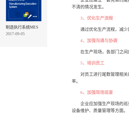
企业应建立一套完善的尾
不清的情况发生。
3、优化生产流程
制造执行系统MES
通过优化生产流程，减少
2017-09-05
4、加强沟通与协调
在生产现场，各部门之间
5、培训员工
对员工进行尾数管理相关
率。
6、加强现场巡查
企业应加强生产现场的巡
设备维护、质量管理等方面。