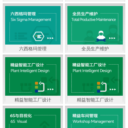
精益生产管理，是一种
以顾客需求为拉动，通
过减少和消除产品开发
设计、生产、管理和服
六西格玛管理
全员生产维护
务中一切不产生价值的
官方客服：400-168-0525
官方客服：400-168-0525
活动(即浪费)来加快生产
在线商桥咨询（点击沟
在线商桥咨询（点击沟
流程的速度运营管理方
通）
通）
法。精益生产能够缩短
对顾客的交付周期，与
精益智能工厂设计
精益智能工厂设计
官方客服：400-168-0525
“中国制造2025”是国家
此同时降低运营成本并
在线商桥咨询（点击沟
战略最重要的举措。智
减少企业的库存，从而