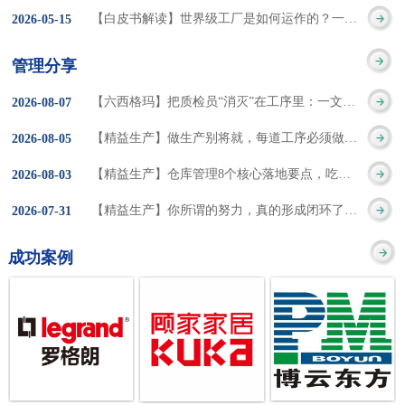
集成的纽带，是实施企
策。冠卓咨询对于智能
3050% 与工作有关
【白皮书解读】世界级工厂是如何运作的？一个模型讲清精益体系本质
2026
-
05
-
15
的推行机制无法持续执
业敏捷制造战略和实现
工厂一直都在思考和沉
的伤害降低50% 丰
行”，“没有可以持续推
管理分享
车间生产敏捷化的基本
淀，结合多年工厂运营
田汽车，丹纳赫，戴尔
进的人才可用”这些都是
【六西格玛】把质检员“消灭”在工序里：一文讲透自工序完结的5层落地法
2026
-
08
-
07
技术手段。MES可以为
管理咨询经验，我们认
等优秀的企业，都已经
在推行6S及目视化管理
【精益生产】做生产别将就，每道工序必须做到百分百
2026
-
08
-
05
用户提供一个快速反
为要实现4.0的智能工
从持续推动精益生产中
时困扰企业的问题。基
【精益生产】仓库管理8个核心落地要点，吃透直接效率翻倍！
2026
-
08
-
03
应、有弹性、精细化的
厂，我们可以分为两个
获得了丰厚的财务回
于“建立可持续推进的6S
【精益生产】你所谓的努力，真的形成闭环了吗？
2026
-
07
-
31
制造业环境，帮助企业
方面来看，一是硬件的
报。 精益生产的核
管理体系”的目标，结合
成功案例
降低成本、缩短交期、
智能化，二是各种业务
心思想主要包括：
传统的6S推进方式，冠
提高产品的质量和提高
流程信息的网络化；硬
1、客户驱动：从客户的
卓更关注营造全员参与
服务质量。适用于不同
件的智能化基于两个前
角度来看待产品(服务)的
的氛围以及培养企业自
行业(家电、汽车、半导
提条件：即设备的自动
价值 2、识别浪费：
主推进的人才，改善的
体、通讯、IT、医药、