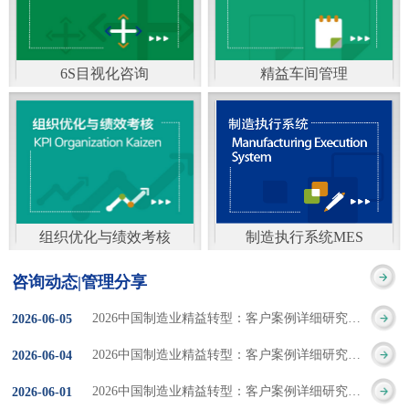
通）
能工厂是指利用物联网
增加企业资金回报率和
技术和信息技术提升管
企业利润率。 在面
6S目视化咨询
精益车间管理
理和服务，提高生产过
临市场多变，客户需求
6S及目视化管理是现代
官方客服：400-168-0525
程可控性、减少生产线
日益多样化的情况下，
化企业最基础的现场管
在线商桥咨询（点击沟
人工干预，集智能手段
企业通过精益生产改善
理方法，它的推进不仅
通）
和智能系统等新兴技术
活动，可以在以下方面
仅是展示企业基础管理
于一体，构建高效、节
得到显著改善： 生
组织优化与绩效考核
制造执行系统MES
的“名片”，更是提升现
官方客服：400-168-0525
制造执行系统MES是一
能、绿色、环保、舒适
产时间减少5090%
咨询动态|管理分享
场管理水平消除现场浪
在线商桥咨询（点击沟
套面向制造企业车间执
的人性化工厂。其核心
库存减少5090% 质
2026中国制造业精益转型：客户案例详细研究报告【三】
2026
-
06
-
05
费的最佳途径。“现场6S
通）
行层的生产信息化管理
是实现信息与物理系统
量缺陷减少5090%
2026中国制造业精益转型：客户案例详细研究报告【二】
2026
-
06
-
04
管理总是简单问题频繁
系统，是企业CIMS信息
CPS互联互通，智能决
生产效率提升
2026中国制造业精益转型：客户案例详细研究报告【一】
2026
-
06
-
01
的重复的发生”，“制定