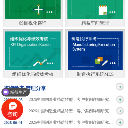
通）
能工厂是指利用物联网
增加企业资金回报率和
技术和信息技术提升管
企业利润率。 在面
6S目视化咨询
精益车间管理
理和服务，提高生产过
临市场多变，客户需求
6S及目视化管理是现代
官方客服：400-168-0525
程可控性、减少生产线
日益多样化的情况下，
化企业最基础的现场管
在线商桥咨询（点击沟
人工干预，集智能手段
企业通过精益生产改善
理方法，它的推进不仅
通）
和智能系统等新兴技术
活动，可以在以下方面
仅是展示企业基础管理
于一体，构建高效、节
得到显著改善： 生
组织优化与绩效考核
制造执行系统MES
的“名片”，更是提升现
官方客服：400-168-0525
制造执行系统MES是一
能、绿色、环保、舒适
产时间减少5090%
咨询动态|管理分享
场管理水平消除现场浪
精益生产
在线商桥咨询（点击沟
套面向制造企业车间执
的人性化工厂。其核心
库存减少5090% 质
2026中国制造业精益转型：客户案例详细研究报告【三】
2026
-
06
-
05
费的最佳途径。“现场6S
通）
行层的生产信息化管理
是实现信息与物理系统
量缺陷减少5090%
2026中国制造业精益转型：客户案例详细研究报告【二】
2026
-
06
-
04
管理总是简单问题频繁
系统，是企业CIMS信息
CPS互联互通，智能决
生产效率提升
2026中国制造业精益转型：客户案例详细研究报告【一】
2026
-
06
-
01
的重复的发生”，“制定