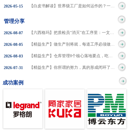
集成的纽带，是实施企
策。冠卓咨询对于智能
3050% 与工作有关
【白皮书解读】世界级工厂是如何运作的？一个模型讲清精益体系本质
2026
-
05
-
15
的推行机制无法持续执
业敏捷制造战略和实现
工厂一直都在思考和沉
的伤害降低50% 丰
行”，“没有可以持续推
管理分享
车间生产敏捷化的基本
淀，结合多年工厂运营
田汽车，丹纳赫，戴尔
进的人才可用”这些都是
【六西格玛】把质检员“消灭”在工序里：一文讲透自工序完结的5层落地法
2026
-
08
-
07
技术手段。MES可以为
管理咨询经验，我们认
等优秀的企业，都已经
在推行6S及目视化管理
【精益生产】做生产别将就，每道工序必须做到百分百
2026
-
08
-
05
用户提供一个快速反
为要实现4.0的智能工
从持续推动精益生产中
时困扰企业的问题。基
【精益生产】仓库管理8个核心落地要点，吃透直接效率翻倍！
2026
-
08
-
03
应、有弹性、精细化的
厂，我们可以分为两个
获得了丰厚的财务回
于“建立可持续推进的6S
【精益生产】你所谓的努力，真的形成闭环了吗？
2026
-
07
-
31
制造业环境，帮助企业
方面来看，一是硬件的
报。 精益生产的核
管理体系”的目标，结合
成功案例
降低成本、缩短交期、
智能化，二是各种业务
心思想主要包括：
传统的6S推进方式，冠
提高产品的质量和提高
流程信息的网络化；硬
1、客户驱动：从客户的
卓更关注营造全员参与
服务质量。适用于不同
件的智能化基于两个前
角度来看待产品(服务)的
的氛围以及培养企业自
行业(家电、汽车、半导
提条件：即设备的自动
价值 2、识别浪费：
主推进的人才，改善的
体、通讯、IT、医药、