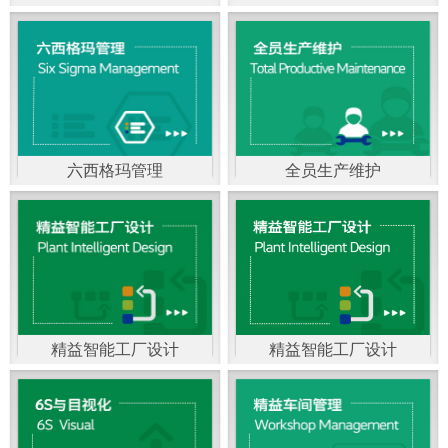
精益生产管理，是一种
以顾客需求为拉动，通
过减少和消除产品开发
设计、生产、管理和服
六西格玛管理
全员生产维护
务中一切不产生价值的
官方客服：400-168-0525
官方客服：400-168-0525
活动(即浪费)来加快生产
在线商桥咨询（点击沟
在线商桥咨询（点击沟
流程的速度运营管理方
通）
通）
法。精益生产能够缩短
对顾客的交付周期，与
精益智能工厂设计
精益智能工厂设计
官方客服：400-168-0525
“中国制造2025”是国家
此同时降低运营成本并
在线商桥咨询（点击沟
战略最重要的举措。智
减少企业的库存，从而