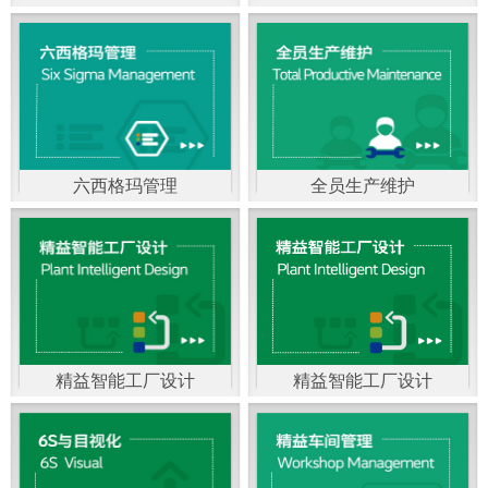
精益生产管理，是一种
以顾客需求为拉动，通
过减少和消除产品开发
设计、生产、管理和服
六西格玛管理
全员生产维护
务中一切不产生价值的
官方客服：400-168-0525
官方客服：400-168-0525
活动(即浪费)来加快生产
在线商桥咨询（点击沟
在线商桥咨询（点击沟
流程的速度运营管理方
通）
通）
法。精益生产能够缩短
对顾客的交付周期，与
精益智能工厂设计
精益智能工厂设计
官方客服：400-168-0525
“中国制造2025”是国家
此同时降低运营成本并
在线商桥咨询（点击沟
战略最重要的举措。智
减少企业的库存，从而