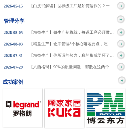
集成的纽带，是实施企
策。冠卓咨询对于智能
3050% 与工作有关
【白皮书解读】世界级工厂是如何运作的？一个模型讲清精益体系本质
2026
-
05
-
15
的推行机制无法持续执
业敏捷制造战略和实现
工厂一直都在思考和沉
的伤害降低50% 丰
行”，“没有可以持续推
管理分享
车间生产敏捷化的基本
淀，结合多年工厂运营
田汽车，丹纳赫，戴尔
进的人才可用”这些都是
【精益生产】做生产别将就，每道工序必须做到百分百
2026
-
08
-
05
技术手段。MES可以为
管理咨询经验，我们认
等优秀的企业，都已经
在推行6S及目视化管理
【精益生产】仓库管理8个核心落地要点，吃透直接效率翻倍！
2026
-
08
-
03
用户提供一个快速反
为要实现4.0的智能工
从持续推动精益生产中
时困扰企业的问题。基
【精益生产】你所谓的努力，真的形成闭环了吗？
2026
-
07
-
31
应、有弹性、精细化的
厂，我们可以分为两个
获得了丰厚的财务回
于“建立可持续推进的6S
【六西格玛】90%的质量问题，都败在这两个字上
2026
-
07
-
29
制造业环境，帮助企业
方面来看，一是硬件的
报。 精益生产的核
管理体系”的目标，结合
成功案例
降低成本、缩短交期、
智能化，二是各种业务
心思想主要包括：
传统的6S推进方式，冠
提高产品的质量和提高
流程信息的网络化；硬
1、客户驱动：从客户的
卓更关注营造全员参与
服务质量。适用于不同
件的智能化基于两个前
角度来看待产品(服务)的
的氛围以及培养企业自
行业(家电、汽车、半导
提条件：即设备的自动
价值 2、识别浪费：
主推进的人才，改善的
体、通讯、IT、医药、