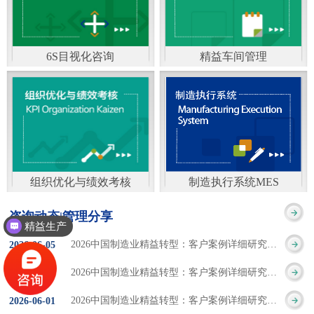
通）
能工厂是指利用物联网
增加企业资金回报率和
技术和信息技术提升管
企业利润率。 在面
6S目视化咨询
精益车间管理
理和服务，提高生产过
临市场多变，客户需求
6S及目视化管理是现代
官方客服：400-168-0525
程可控性、减少生产线
日益多样化的情况下，
化企业最基础的现场管
在线商桥咨询（点击沟
人工干预，集智能手段
企业通过精益生产改善
理方法，它的推进不仅
通）
和智能系统等新兴技术
活动，可以在以下方面
仅是展示企业基础管理
于一体，构建高效、节
得到显著改善： 生
组织优化与绩效考核
制造执行系统MES
的“名片”，更是提升现
官方客服：400-168-0525
制造执行系统MES是一
能、绿色、环保、舒适
产时间减少5090%
咨询动态|管理分享
场管理水平消除现场浪
精益生产
在线商桥咨询（点击沟
套面向制造企业车间执
的人性化工厂。其核心
库存减少5090% 质
2026中国制造业精益转型：客户案例详细研究报告【三】
2026
-
06
-
05
费的最佳途径。“现场6S
通）
行层的生产信息化管理
是实现信息与物理系统
量缺陷减少5090%
2026中国制造业精益转型：客户案例详细研究报告【二】
2026
-
06
-
04
管理总是简单问题频繁
系统，是企业CIMS信息
CPS互联互通，智能决
生产效率提升
2026中国制造业精益转型：客户案例详细研究报告【一】
2026
-
06
-
01
的重复的发生”，“制定