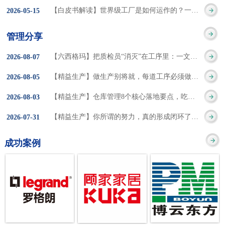
集成的纽带，是实施企
策。冠卓咨询对于智能
3050% 与工作有关
【白皮书解读】世界级工厂是如何运作的？一个模型讲清精益体系本质
2026
-
05
-
15
的推行机制无法持续执
业敏捷制造战略和实现
工厂一直都在思考和沉
的伤害降低50% 丰
行”，“没有可以持续推
管理分享
车间生产敏捷化的基本
淀，结合多年工厂运营
田汽车，丹纳赫，戴尔
进的人才可用”这些都是
【六西格玛】把质检员“消灭”在工序里：一文讲透自工序完结的5层落地法
2026
-
08
-
07
技术手段。MES可以为
管理咨询经验，我们认
等优秀的企业，都已经
在推行6S及目视化管理
【精益生产】做生产别将就，每道工序必须做到百分百
2026
-
08
-
05
用户提供一个快速反
为要实现4.0的智能工
从持续推动精益生产中
时困扰企业的问题。基
【精益生产】仓库管理8个核心落地要点，吃透直接效率翻倍！
2026
-
08
-
03
应、有弹性、精细化的
厂，我们可以分为两个
获得了丰厚的财务回
于“建立可持续推进的6S
【精益生产】你所谓的努力，真的形成闭环了吗？
2026
-
07
-
31
制造业环境，帮助企业
方面来看，一是硬件的
报。 精益生产的核
管理体系”的目标，结合
成功案例
降低成本、缩短交期、
智能化，二是各种业务
心思想主要包括：
传统的6S推进方式，冠
提高产品的质量和提高
流程信息的网络化；硬
1、客户驱动：从客户的
卓更关注营造全员参与
服务质量。适用于不同
件的智能化基于两个前
角度来看待产品(服务)的
的氛围以及培养企业自
行业(家电、汽车、半导
提条件：即设备的自动
价值 2、识别浪费：
主推进的人才，改善的
体、通讯、IT、医药、