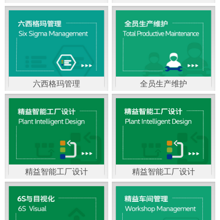
精益生产管理，是一种
以顾客需求为拉动，通
过减少和消除产品开发
设计、生产、管理和服
六西格玛管理
全员生产维护
务中一切不产生价值的
官方客服：400-168-0525
官方客服：400-168-0525
活动(即浪费)来加快生产
在线商桥咨询（点击沟
在线商桥咨询（点击沟
流程的速度运营管理方
通）
通）
法。精益生产能够缩短
对顾客的交付周期，与
精益智能工厂设计
精益智能工厂设计
官方客服：400-168-0525
“中国制造2025”是国家
此同时降低运营成本并
在线商桥咨询（点击沟
战略最重要的举措。智
减少企业的库存，从而