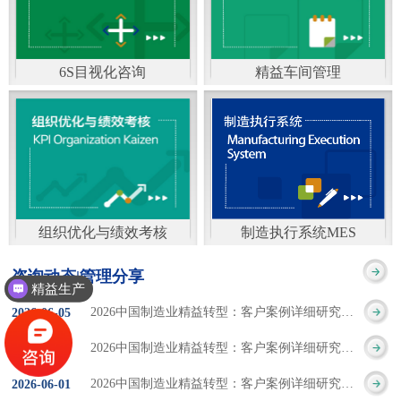
通）
能工厂是指利用物联网
增加企业资金回报率和
技术和信息技术提升管
企业利润率。 在面
6S目视化咨询
精益车间管理
理和服务，提高生产过
临市场多变，客户需求
6S及目视化管理是现代
官方客服：400-168-0525
程可控性、减少生产线
日益多样化的情况下，
化企业最基础的现场管
在线商桥咨询（点击沟
人工干预，集智能手段
企业通过精益生产改善
理方法，它的推进不仅
通）
和智能系统等新兴技术
活动，可以在以下方面
仅是展示企业基础管理
于一体，构建高效、节
得到显著改善： 生
组织优化与绩效考核
制造执行系统MES
的“名片”，更是提升现
官方客服：400-168-0525
制造执行系统MES是一
能、绿色、环保、舒适
产时间减少5090%
咨询动态|管理分享
场管理水平消除现场浪
精益生产
在线商桥咨询（点击沟
套面向制造企业车间执
的人性化工厂。其核心
库存减少5090% 质
2026中国制造业精益转型：客户案例详细研究报告【三】
2026
-
06
-
05
费的最佳途径。“现场6S
通）
行层的生产信息化管理
是实现信息与物理系统
量缺陷减少5090%
2026中国制造业精益转型：客户案例详细研究报告【二】
2026
-
06
-
04
管理总是简单问题频繁
系统，是企业CIMS信息
CPS互联互通，智能决
生产效率提升
2026中国制造业精益转型：客户案例详细研究报告【一】
2026
-
06
-
01
的重复的发生”，“制定