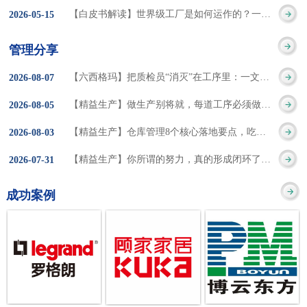
集成的纽带，是实施企
策。冠卓咨询对于智能
3050% 与工作有关
【白皮书解读】世界级工厂是如何运作的？一个模型讲清精益体系本质
2026
-
05
-
15
的推行机制无法持续执
业敏捷制造战略和实现
工厂一直都在思考和沉
的伤害降低50% 丰
行”，“没有可以持续推
管理分享
车间生产敏捷化的基本
淀，结合多年工厂运营
田汽车，丹纳赫，戴尔
进的人才可用”这些都是
【六西格玛】把质检员“消灭”在工序里：一文讲透自工序完结的5层落地法
2026
-
08
-
07
技术手段。MES可以为
管理咨询经验，我们认
等优秀的企业，都已经
在推行6S及目视化管理
【精益生产】做生产别将就，每道工序必须做到百分百
2026
-
08
-
05
用户提供一个快速反
为要实现4.0的智能工
从持续推动精益生产中
时困扰企业的问题。基
【精益生产】仓库管理8个核心落地要点，吃透直接效率翻倍！
2026
-
08
-
03
应、有弹性、精细化的
厂，我们可以分为两个
获得了丰厚的财务回
于“建立可持续推进的6S
【精益生产】你所谓的努力，真的形成闭环了吗？
2026
-
07
-
31
制造业环境，帮助企业
方面来看，一是硬件的
报。 精益生产的核
管理体系”的目标，结合
成功案例
降低成本、缩短交期、
智能化，二是各种业务
心思想主要包括：
传统的6S推进方式，冠
提高产品的质量和提高
流程信息的网络化；硬
1、客户驱动：从客户的
卓更关注营造全员参与
服务质量。适用于不同
件的智能化基于两个前
角度来看待产品(服务)的
的氛围以及培养企业自
行业(家电、汽车、半导
提条件：即设备的自动
价值 2、识别浪费：
主推进的人才，改善的
体、通讯、IT、医药、