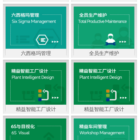
精益生产管理，是一种
以顾客需求为拉动，通
过减少和消除产品开发
设计、生产、管理和服
六西格玛管理
全员生产维护
务中一切不产生价值的
官方客服：400-168-0525
官方客服：400-168-0525
活动(即浪费)来加快生产
在线商桥咨询（点击沟
在线商桥咨询（点击沟
流程的速度运营管理方
通）
通）
法。精益生产能够缩短
对顾客的交付周期，与
精益智能工厂设计
精益智能工厂设计
官方客服：400-168-0525
“中国制造2025”是国家
此同时降低运营成本并
在线商桥咨询（点击沟
战略最重要的举措。智
减少企业的库存，从而