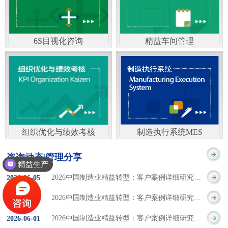
通）
能工厂是指利用物联网
增加企业资金回报率和
技术和信息技术提升管
企业利润率。 在面
6S目视化咨询
精益车间管理
理和服务，提高生产过
临市场多变，客户需求
6S及目视化管理是现代
官方客服：400-168-0525
程可控性、减少生产线
日益多样化的情况下，
化企业最基础的现场管
在线商桥咨询（点击沟
人工干预，集智能手段
企业通过精益生产改善
理方法，它的推进不仅
通）
和智能系统等新兴技术
活动，可以在以下方面
仅是展示企业基础管理
于一体，构建高效、节
得到显著改善： 生
组织优化与绩效考核
制造执行系统MES
的“名片”，更是提升现
官方客服：400-168-0525
制造执行系统MES是一
能、绿色、环保、舒适
产时间减少5090%
咨询动态|管理分享
场管理水平消除现场浪
精益生产
在线商桥咨询（点击沟
套面向制造企业车间执
的人性化工厂。其核心
库存减少5090% 质
2026中国制造业精益转型：客户案例详细研究报告【三】
2026
-
06
-
05
费的最佳途径。“现场6S
通）
行层的生产信息化管理
是实现信息与物理系统
量缺陷减少5090%
2026中国制造业精益转型：客户案例详细研究报告【二】
2026
-
06
-
04
管理总是简单问题频繁
系统，是企业CIMS信息
CPS互联互通，智能决
生产效率提升
2026中国制造业精益转型：客户案例详细研究报告【一】
2026
-
06
-
01
的重复的发生”，“制定