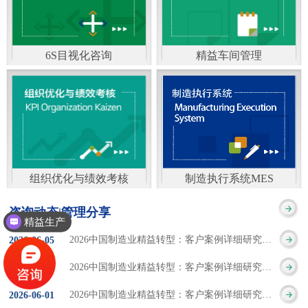
通）
能工厂是指利用物联网
增加企业资金回报率和
技术和信息技术提升管
企业利润率。 在面
6S目视化咨询
精益车间管理
理和服务，提高生产过
临市场多变，客户需求
6S及目视化管理是现代
官方客服：400-168-0525
程可控性、减少生产线
日益多样化的情况下，
化企业最基础的现场管
在线商桥咨询（点击沟
人工干预，集智能手段
企业通过精益生产改善
理方法，它的推进不仅
通）
和智能系统等新兴技术
活动，可以在以下方面
仅是展示企业基础管理
于一体，构建高效、节
得到显著改善： 生
组织优化与绩效考核
制造执行系统MES
的“名片”，更是提升现
官方客服：400-168-0525
制造执行系统MES是一
能、绿色、环保、舒适
产时间减少5090%
咨询动态|管理分享
场管理水平消除现场浪
精益生产
在线商桥咨询（点击沟
套面向制造企业车间执
的人性化工厂。其核心
库存减少5090% 质
2026中国制造业精益转型：客户案例详细研究报告【三】
2026
-
06
-
05
费的最佳途径。“现场6S
通）
行层的生产信息化管理
是实现信息与物理系统
量缺陷减少5090%
2026中国制造业精益转型：客户案例详细研究报告【二】
2026
-
06
-
04
管理总是简单问题频繁
系统，是企业CIMS信息
CPS互联互通，智能决
生产效率提升
2026中国制造业精益转型：客户案例详细研究报告【一】
2026
-
06
-
01
的重复的发生”，“制定