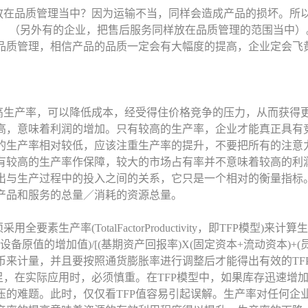
放在品质管理当中？因为运输不当，同样会造成产品的损坏。所
。 （另外有的企业，把售后服务同样放在品质管理的范围当中）
品质管理，相信产品的品质一定会有大幅度的提高，企业定会飞
高生产率，可以降低成本，经受得住价格竞争的压力，从而获得
高，意味着利润的增加。只有较高的生产率，企业才能真正具有
的生产率相对较低，应该注重生产率的提升，不要把所有的注意
有较高的生产率作保障，较大的市场占有率并不意味着较高的利
出与生产过程中的投入之间的关系，它只是一个相对的衡量指标
产品和服务的总量／消耗的资源总量。
要素生产率(TotalFactorProductivity，即TFP模型)来计
备原值的增加值)/[(基期资产回报率)X(固定资本+流动资本)+(员
币来计量，并且要按照通货膨胀率进行调整后才能得出有效的TF
足，在实际应用时，必须慎重。在TFP模型中，如果库存迅速增加
压的难题。此时，仅仅看TFP值容易引起误解。生产率对任何企