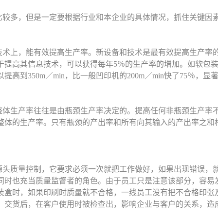
比较多，但是一定要根据行业和本企业的具体情况，抓住关键因
技术上，能有效提高生产率。新设备和技术是最有效提高生产率
用于提高其信息技术，可以获得每年5％的生产率的增加。如软包
高到350m／min，比一般凹印机的200m／min快了75％，
整体生产率往往是由瓶颈生产率决定的。提高任何非瓶颈生产率
整体的生产率。只有瓶颈的产出率和所有向其输入的产出率之和
源头质量控制，它要求必须一次就把工作做好，如果出现错误，
同时也充当质量监督者的角色。由于员工只是注意该部分，容易
装盒时，如果印刷时质量就不合格，一线员工没有把不合格印张
。交货后，在客户使用时被检查出，影响企业与客户的关系，造