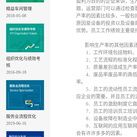
盈利为目的的企业来讲，生
题，运营部门可以通过检查
精益车间管理
产率的因素比较多，一般包
2018-05-08
原因是设备的投资以及设备
优势。员工工作绩效主要是
影响生产率的其他因素
1．工作环境包括物料
组织优化与绩效考
2．工艺流程的标准化
核
3．质量差别造成生产
2016-09-18
4．废品率废品率的高
率。
5．员工的流动性员工
应企业的需要。并且员工的
6．员工的激励制度它
7．员工的培训员工培
服务业流程优化
8．设备故障在制造业
2019-06-16
9．互联网的应用互联
会有许许多多的因素。