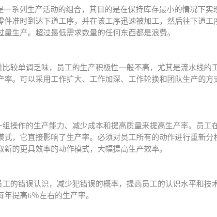
Time)生产是一系列生产活动的组合，其目的是在保持库存最小的情况
零件准时到达下道工序，并在该工序迅速被加工，然后往下道工序
过量生产。超过最低需求数量的任何东西都是浪费。
对比较单调乏味，员工的生产积极性一般不高，尤其是流水线的
产率。可以采用工作扩大、工作加深、工作轮换和团队生产的方
一组操作的生产能力、减少成本和提高质量来提高生产率。员工
模式，它直接影响了生产率。必须对员工所有的动作进行重新分
取新的更具效率的动作模式，大幅提高生产效率。
员工的错误认识，减少犯错误的概率，提高员工的认识水平和技
每年提高6％左右的生产率。