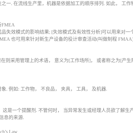
之一. 在流线生产里，机器是依据加工的顺序排列. 如此， 工作
FMEA
品失效模式的影响结果; [失效模式及有效性分析]可以用来对
FMEA 也可用来针对新生产设备的役计审查活动(叫做制程 FMAA
现在则采用管理上的术语， 意义为[工作场所]， 或者称之为[产生
. 例如: 工作物， 不良品， 夹具， 工具， 及机器.
 这是一个提醒剂. 不管何时， 当异常发生或经理人员欲了解生产
信息的来源.
h’s Law