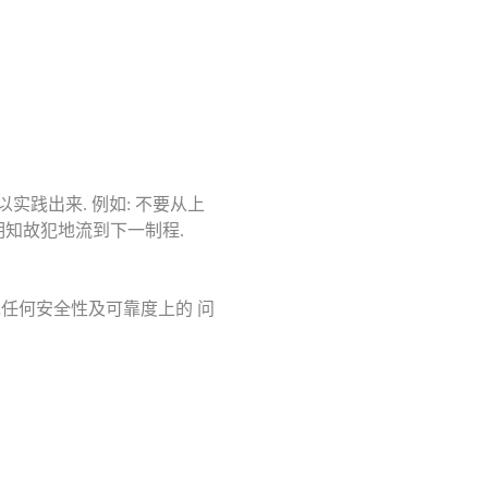
实践出来. 例如: 不要从上
明知故犯地流到下一制程.
免任何安全性及可靠度上的 问