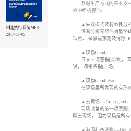
及时生产方式的基本支柱
会中断或停滞.
▲失效模式及有效性分析
制造执行系统MES
借着分析零组件对最终成
2017-09-05
缺点， 做事前预测及消除. 
▲现场Gemba
日文一词意指[实地]， 
说， 通常系指[工场].
▲现物Gembutsu
在现场里所发现的有形对象
▲去现场----Go to gemba
现场改善的第一项原则，
即去现场， 因为现场是所有
▲海因利奇法则----Heinric