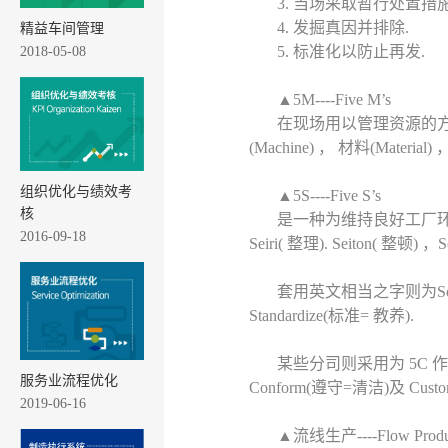
3. 当场采取暂行处置措施
4. 发掘真因并排除.
精益车间管理
5. 标准化以防止再发.
2018-05-08
▲5M----Five M’s
在现场用以管理资源的方法. 这
(Machine) ， 材料(Material)
组织优化与绩效考
▲5S----Five S’s
核
是一种为维持良好工厂环境
2016-09-18
Seiri( 整理). Seiton( 整顿) ，
套用英文相当之字则为Sort(分
Standardize(标准= 教养).
某些分司则采用为 5C 作战..
服务业流程优化
Conform(遵守=清洁)及 Custo
2019-06-16
▲流线生产----Flow Produ