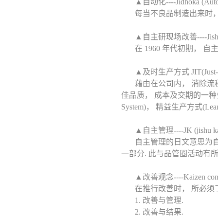
▲自动化----Jidhoka (Auto
每当不良品制造出来时， 
▲自主研现场改善----Jishuke
在 1960 年代初期， 
▲及时生产方式 JIT(Just-in
藉由在公司内， 消除流
佳品质， 成本及交期的一种生产
System)， 精益生产方式(Lean p
▲自主管理----JK (jishu ka
自主管理的日文意思为自
一部分. 此与品管圈活动有
▲改善观念----Kaizen conc
在推行改善时， 所必须
1. 改善与管理.
2. 改善与结果.