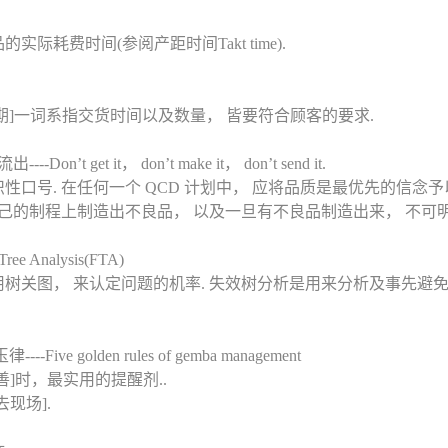
际耗费时间(参阅产距时间Takt time).
[交期]一词系指交货时间以及数量， 皆要符合顾客的要求.
’t get it， don’t make it， don’t send it.
口号. 在任何一个 QCD 计划中， 应将品质是最优先的信念予以
己的制程上制造出不良品， 以及一旦有不良品制造出来， 不可
ee Analysis(FTA)
树关图， 来认定问题的机率. 失效树分析是用来分析及事先避
ve golden rules of gemba management
]时，最实用的提醒剂..
去现场].