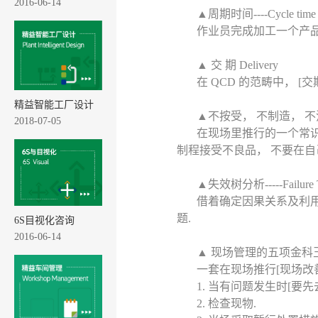
2016-06-14
▲周期时间----Cycle time
作业员完成加工一个产品的实
▲ 交 期 Delivery
在 QCD 的范畴中， 
精益智能工厂设计
▲不按受， 不制造， 不流出----Don
2018-07-05
在现场里推行的一个常识性
制程接受不良品， 不要在自
▲失效树分析-----Failure Tr
借着确定因果关系及利用
题.
6S目视化咨询
2016-06-14
▲ 现场管理的五项金科玉律----Fi
一套在现场推行[现场改善
1. 当有问题发生时[要先
2. 检查现物.