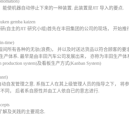
nomation)
能使机器自动停止下来的一种装置. 此装置是JIT 导入的要点.
n gemba kaizen
自主研(自主的JIT 研究小组)首先在丰田集团的公司的现场， 开始推行 
-time)
程间所有各种的无驮(浪费)， 并以及时送达货品以符合顾客的要
体系. 最早是由丰田汽车公司发展出来， 亦称为丰田生产体系(Toyota
roduction system)及看板生产方式(Kanban System)
nri)
动自发管理之意. 系指工人在其上级管理人员的指导之下， 将
所不同， 后者系自原性并由工人依自已的意志进行.
epts
了解及关践的主要观念.