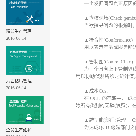
一个发掘问题真正原因
▲查核现场(Check gembut
当欲探寻问题的根源时
精益生产管理
2016-06-14
▲符合性(Conformance)
用以表示产品或服务能
▲管制图(Control Chart)
为一个具有上下管制界线
用以协助侦测所绘之统计值
六西格玛管理
2016-06-14
▲成本Cost
在 QCD 的范畴中，
除所有类别的无驮(浪费)，
▲跨功能(部门)管理----Cross-
为达成QCD 跨越部门之
全员生产维护