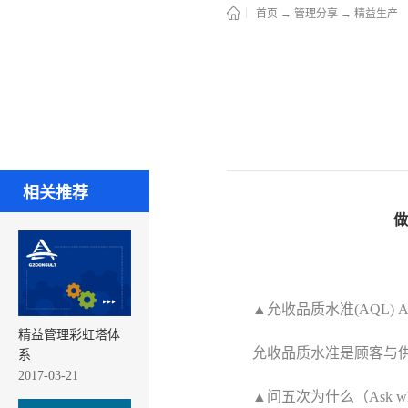
首页
→
管理分享
→
精益生产
相关推荐
做
▲允收品质水准(AQL) Accept
精益管理彩虹塔体
允收品质水准是顾客与
系
2017-03-21
▲问五次为什么（Ask why fi