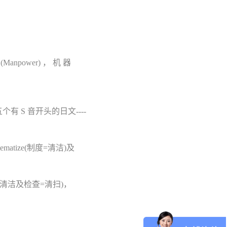
npower) ， 机 器
 S 音开头的日文----
ematize(制度=清洁)及
eck(清洁及检查=清扫)，