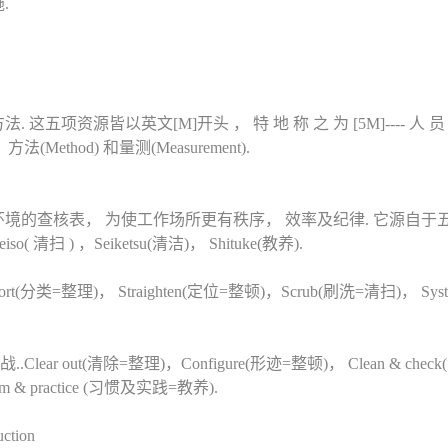
.
五项资源皆以英文[M]开头 ， 特 地 称 之 为 [5M]---- 人 员 (Ma
 ， 方法(Method) 和量测(Measurement).
的查核表， 为使工作场所更有秩序， 效率及纪律. 它源自于五个有
Seiso( 清扫 ) ，Seiketsu(清洁)， Shituke(教养).
类=整理)， Straighten(定位=整顿)，Scrub(刷洗=清扫)， Syst
Clear out(清除=整理)，Configure(形迹=整顿)， Clean & ch
m & practice (习惯及实践=教养).
ction