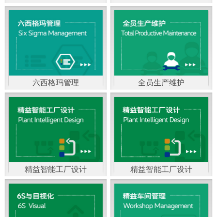
精益生产管理，是一种
以顾客需求为拉动，通
过减少和消除产品开发
设计、生产、管理和服
六西格玛管理
全员生产维护
务中一切不产生价值的
官方客服：400-168-0525
官方客服：400-168-0525
活动(即浪费)来加快生产
在线商桥咨询（点击沟
在线商桥咨询（点击沟
流程的速度运营管理方
通）
通）
法。精益生产能够缩短
对顾客的交付周期，与
精益智能工厂设计
精益智能工厂设计
官方客服：400-168-0525
“中国制造2025”是国家
此同时降低运营成本并
在线商桥咨询（点击沟
战略最重要的举措。智
减少企业的库存，从而