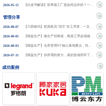
集成的纽带，是实施企
策。冠卓咨询对于智能
3050% 与工作有关
【白皮书解读】世界级工厂是如何运作的？一个模型讲清精益体系本质
2026
-
05
-
15
的推行机制无法持续执
业敏捷制造战略和实现
工厂一直都在思考和沉
的伤害降低50% 丰
行”，“没有可以持续推
管理分享
车间生产敏捷化的基本
淀，结合多年工厂运营
田汽车，丹纳赫，戴尔
进的人才可用”这些都是
【六西格玛】把质检员“消灭”在工序里：一文讲透自工序完结的5层落地法
2026
-
08
-
07
技术手段。MES可以为
管理咨询经验，我们认
等优秀的企业，都已经
在推行6S及目视化管理
【精益生产】做生产别将就，每道工序必须做到百分百
2026
-
08
-
05
用户提供一个快速反
为要实现4.0的智能工
从持续推动精益生产中
时困扰企业的问题。基
【精益生产】仓库管理8个核心落地要点，吃透直接效率翻倍！
2026
-
08
-
03
应、有弹性、精细化的
厂，我们可以分为两个
获得了丰厚的财务回
于“建立可持续推进的6S
【精益生产】你所谓的努力，真的形成闭环了吗？
2026
-
07
-
31
制造业环境，帮助企业
方面来看，一是硬件的
报。 精益生产的核
管理体系”的目标，结合
成功案例
降低成本、缩短交期、
智能化，二是各种业务
心思想主要包括：
传统的6S推进方式，冠
提高产品的质量和提高
流程信息的网络化；硬
1、客户驱动：从客户的
卓更关注营造全员参与
服务质量。适用于不同
件的智能化基于两个前
角度来看待产品(服务)的
的氛围以及培养企业自
行业(家电、汽车、半导
提条件：即设备的自动
价值 2、识别浪费：
主推进的人才，改善的
体、通讯、IT、医药、