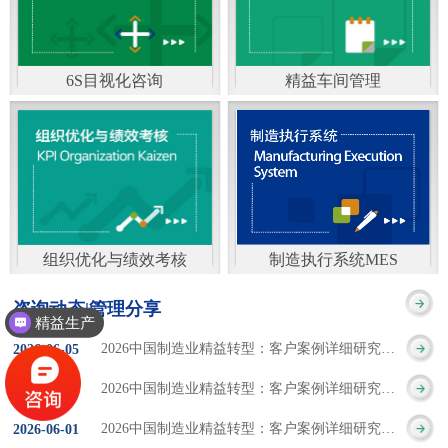
通）
能工厂是指利用物联网
增加企业资金回报率和
技术和信息技术提升管
企业利润率。 在面
6S目视化咨询
精益车间管理
理和服务，提高生产过
临市场多变，客户需求
6S及目视化管理是现代
官方客服：400-168-0525
程可控性、减少生产线
日益多样化的情况下，
化企业最基础的现场管
在线商桥咨询（点击沟
人工干预，集智能手段
企业通过精益生产改善
理方法，它的推进不仅
通）
和智能系统等新兴技术
活动，可以在以下方面
仅是展示企业基础管理
于一体，构建高效、节
得到显著改善： 生
组织优化与绩效考核
制造执行系统MES
的“名片”，更是提升现
官方客服：400-168-0525
制造执行系统MES是一
能、绿色、环保、舒适
产时间减少5090%
咨询动态|管理分享
场管理水平消除现场浪
精益生产
在线商桥咨询（点击沟
套面向制造企业车间执
的人性化工厂。其核心
库存减少5090% 质
2026中国制造业精益转型：客户案例详细研究报告【三】
2026
-
06
-
05
费的最佳途径。“现场6S
通）
行层的生产信息化管理
是实现信息与物理系统
量缺陷减少5090%
2026中国制造业精益转型：客户案例详细研究报告【二】
2026
-
06
-
04
管理总是简单问题频繁
系统，是企业CIMS信息
CPS互联互通，智能决
生产效率提升
2026中国制造业精益转型：客户案例详细研究报告【一】
2026
-
06
-
01
的重复的发生”，“制定