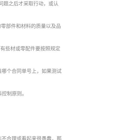
现问题之后才采取行动，或认
的零部件和材料的质量以及品
，有些材或零配件要按照规定
具哪个合同单号上，如果测试
料控制原则。
作不合理或看起来很愚蠢，那