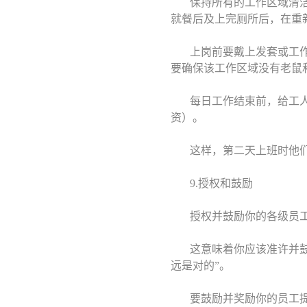
保持所有的工作区域清
就餐后及上完厕所后，在重
上岗前要戴上发套或工
要确保该工作区域没有老鼠
每日工作结束前，给工人
资）。
这样，第二天上班时他
9.授权和鼓励
授权并鼓励你的各级员
这意味着你应该准许并鼓
远是对的”。
要鼓励并奖励你的员工