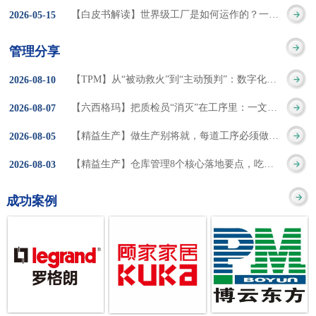
集成的纽带，是实施企
策。冠卓咨询对于智能
3050% 与工作有关
【白皮书解读】世界级工厂是如何运作的？一个模型讲清精益体系本质
2026
-
05
-
15
的推行机制无法持续执
业敏捷制造战略和实现
工厂一直都在思考和沉
的伤害降低50% 丰
行”，“没有可以持续推
管理分享
车间生产敏捷化的基本
淀，结合多年工厂运营
田汽车，丹纳赫，戴尔
进的人才可用”这些都是
【TPM】从“被动救火”到“主动预判”：数字化运维，重塑设备管理核心价值
2026
-
08
-
10
技术手段。MES可以为
管理咨询经验，我们认
等优秀的企业，都已经
在推行6S及目视化管理
【六西格玛】把质检员“消灭”在工序里：一文讲透自工序完结的5层落地法
2026
-
08
-
07
用户提供一个快速反
为要实现4.0的智能工
从持续推动精益生产中
时困扰企业的问题。基
【精益生产】做生产别将就，每道工序必须做到百分百
2026
-
08
-
05
应、有弹性、精细化的
厂，我们可以分为两个
获得了丰厚的财务回
于“建立可持续推进的6S
【精益生产】仓库管理8个核心落地要点，吃透直接效率翻倍！
2026
-
08
-
03
制造业环境，帮助企业
方面来看，一是硬件的
报。 精益生产的核
管理体系”的目标，结合
成功案例
降低成本、缩短交期、
智能化，二是各种业务
心思想主要包括：
传统的6S推进方式，冠
提高产品的质量和提高
流程信息的网络化；硬
1、客户驱动：从客户的
卓更关注营造全员参与
服务质量。适用于不同
件的智能化基于两个前
角度来看待产品(服务)的
的氛围以及培养企业自
行业(家电、汽车、半导
提条件：即设备的自动
价值 2、识别浪费：
主推进的人才，改善的
体、通讯、IT、医药、