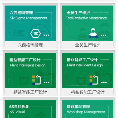
精益生产管理，是一种
以顾客需求为拉动，通
过减少和消除产品开发
设计、生产、管理和服
六西格玛管理
全员生产维护
务中一切不产生价值的
官方客服：400-168-0525
官方客服：400-168-0525
活动(即浪费)来加快生产
在线商桥咨询（点击沟
在线商桥咨询（点击沟
流程的速度运营管理方
通）
通）
法。精益生产能够缩短
对顾客的交付周期，与
精益智能工厂设计
精益智能工厂设计
官方客服：400-168-0525
“中国制造2025”是国家
此同时降低运营成本并
在线商桥咨询（点击沟
战略最重要的举措。智
减少企业的库存，从而