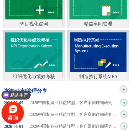
通）
能工厂是指利用物联网
增加企业资金回报率和
技术和信息技术提升管
企业利润率。 在面
6S目视化咨询
精益车间管理
理和服务，提高生产过
临市场多变，客户需求
6S及目视化管理是现代
官方客服：400-168-0525
程可控性、减少生产线
日益多样化的情况下，
化企业最基础的现场管
在线商桥咨询（点击沟
人工干预，集智能手段
企业通过精益生产改善
理方法，它的推进不仅
通）
和智能系统等新兴技术
活动，可以在以下方面
仅是展示企业基础管理
于一体，构建高效、节
得到显著改善： 生
组织优化与绩效考核
制造执行系统MES
的“名片”，更是提升现
官方客服：400-168-0525
制造执行系统MES是一
能、绿色、环保、舒适
产时间减少5090%
咨询动态|管理分享
场管理水平消除现场浪
精益生产
在线商桥咨询（点击沟
套面向制造企业车间执
的人性化工厂。其核心
库存减少5090% 质
2026中国制造业精益转型：客户案例详细研究报告【三】
2026
-
06
-
05
费的最佳途径。“现场6S
通）
行层的生产信息化管理
是实现信息与物理系统
量缺陷减少5090%
2026中国制造业精益转型：客户案例详细研究报告【二】
2026
-
06
-
04
管理总是简单问题频繁
系统，是企业CIMS信息
CPS互联互通，智能决
生产效率提升
2026中国制造业精益转型：客户案例详细研究报告【一】
2026
-
06
-
01
的重复的发生”，“制定