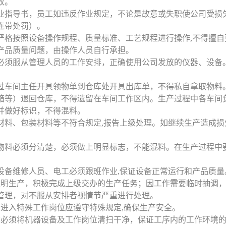
改。
作业指导书，员工如违反作业规定，不论是故意或失职使公司受损
连带处罚）。
应严格按照设备操作规程、质量标准、工艺规程进行操作,不得擅
产品质量问题，由操作人员自行承担。
工必须服从管理人员的工作安排，正确使用公司发放的仪器、设备
通过车间主任开具领物单到仓库处开具出库单，不得私自拿取物料
箱等）退回仓库，不得遗留在车间工作区内。生产过程中各车间
并做好标识，不得混料。
辅材料、包装材料等不符合规定,报告上级处理。如继续生产造成
坏物料必须分清楚，必须做上明显标志，不能混料。在生产过程中
、设备维修人员、电工必须跟班作业,保证设备正常运行和产品质量
到文明生产，积极完成上级交办的生产任务；因工作需要临时抽调
管理，对不服从安排者视情节严重进行处理。
人员进入特殊工作岗位应遵守特殊规定,确保生产安全。
岗前必须将机器设备及工作岗位清扫干净，保证工序内的工作环境