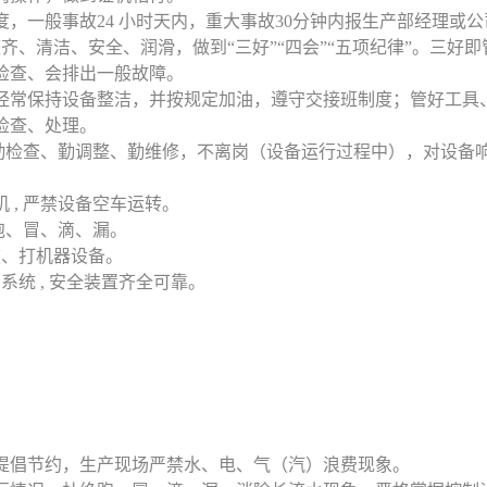
制度，一般事故24 小时天内，重大事故30分钟内报生产部经理或
即 : 整齐、清洁、安全、润滑，做到“三好”“四会”“五项纪律”。三
检查、会排出一般故障。
、经常保持设备整洁，并按规定加油，遵守交接班制度；管好工具
检查、处理。
要做到勤检查、勤调整、勤维修，不离岗（设备运行过程中），对设
机 , 严禁设备空车运转。
禁泡、冒、滴、漏。
敲、打机器设备。
制系统 , 安全装置齐全可靠。
，提倡节约，生产现场严禁水、电、气（汽）浪费现象。