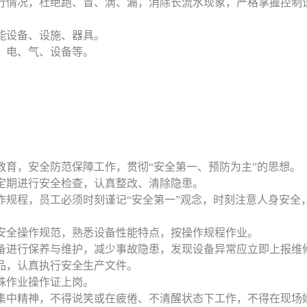
运行情况，杜绝跑、冒、滴、漏，消除长流水现象，严格掌握控制
耗能设备、设施、器具。
水、电、气、设备等。
传教育，安全防范保障工作，贯彻“安全第一、预防为主”的思想。
，定期进行安全检查，认真整改、清除隐患。
操作规程，员工必须时刻谨记“安全第一”观念，时刻注意人身安
位安全操作规范，熟悉设备性能特点，按操作规程作业。
设备进行保养与维护，减少事故隐患，发现设备异常应立即上报维
用品，认真执行安全生产文件。
特殊作业操作证上岗。
须集中精神，不得说笑或在疲倦、不清醒状态下工作，不得在现场