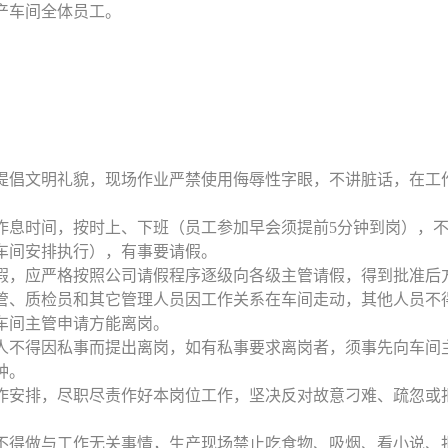
生产车间全体员工。
工提倡文明礼貌，现场作业严禁使用侮辱性字眼，不讲脏话，在工
班作息时间，按时上、下班（员工参加早会须提前5分钟到岗），
车间安排执行），有事要请假。
请假，应严格按照公司请假程序逐级向各级主管请假，得到批准后
主管、质检员和其它管理人员因工作关系在车间走动，其他人员不
车间主管申请方能离岗。
何人不得因私事而提出离岗，如有私事要求离岗者，须事先向车间
钟。
工作安排，尽职尽责作好本岗位工作，坚决反对故意刁难、疏忽或
间不得做与工作无关事情，生产现场禁止吃食物、吸烟、看小说、