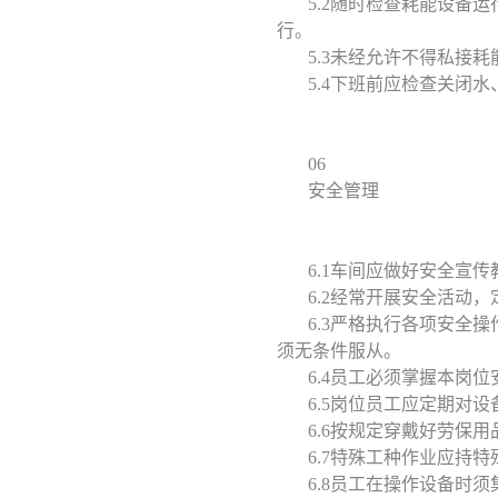
5.2随时检查耗能设备
行。
5.3未经允许不得私接
5.4下班前应检查关闭
06
安全管理
6.1车间应做好安全宣
6.2经常开展安全活动
6.3严格执行各项安全
须无条件服从。
6.4员工必须掌握本岗
6.5岗位员工应定期对
6.6按规定穿戴好劳保
6.7特殊工种作业应持
6.8员工在操作设备时