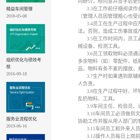
同研讨，经同意并签字后更
3.3在工作前仔细阅读
精益车间管理
（管理人员因管理粗心也受
2018-05-08
3.4员工在生产过程中
法。否则，造成工伤事故或
3.5在工作时间内，员
械设备、检测工具。
3.6员工领取物料必须
组织优化与绩效考
多余物料（如：零配件、纸
核
品、物料有条不紊的摆放，
2016-09-18
3.7生产时如果遇到原
人负责。
3.8在生产过程中好、
乱扔物料、工具。
3.9车间主任、检验员
3.10车间员工必须做
服务业流程优化
协助工作并服从用人部门的
2019-06-16
3.11车间员工和外来
3.12操作人员每日上