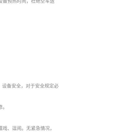
设备预热时间，杜绝空车运
全，设备安全，对于安全规定必
修。
嬉戏、逗闹。无紧急情况，