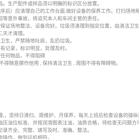
品。生产配件或样品须以明确的标识区分放置。
本工序后）应清理自己的工作台面,做好设备的保养工作。打扫场
窃等意外事故，将追究本人和车间主管的责任。
随时保证场地整洁、设备完好。垃圾须清理到指定位置，由清洁卫
二天才清理。
环境卫生，严禁随地吐痰，乱扔垃圾。
理，有记录，标识明显，处理及时。
摆放任何物品，不得阻碍
, 不得随意挪作他用 , 保持清洁卫生 , 周围不得有障碍物。
管理,，坚持日清扫、周维护、月保养，每天上班后检查设备的操
油压油位标准、并按润滑图表注油，油质合格，待检查无问题方
转记录齐全、完整、填写及时、准确、整洁。
上岗操作，做到证机相符。