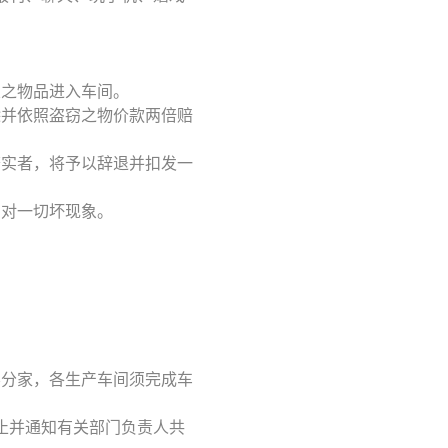
关之物品进入车间。
除并依照盗窃之物价款两倍赔
查实者，将予以辞退并扣发一
反对一切坏现象。
不分家，各生产车间须完成车
止并通知有关部门负责人共