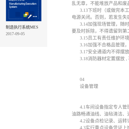
乱无章，不能堆放产品和废
3.13下班时（或做完
电源关闭。否则，若发生失
3.14加强现场管理，
制造执行系统MES
要及时拆除，不得遗留到第
2017-09-05
3.15员工有责任维护
3.16加强不合格品管
3.17安全通道内不得
3.18消防器材定置摆放 
04
设备管理
4.1车间设备指定专人
油路畅通油线、油毡清洁、
4.2设备点检记录、运
4.3实行重点设备凭证