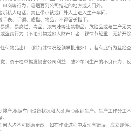
，窜岗等行为，吸烟要到公司指定的地方或大门外。
及接听私人电话，禁止带小孩或厂外人士进入生产车间。
佩戴手表、手镯、戒指、物品，不得留长指甲。
易燃易爆、易腐烂、毒品、浓气味等违禁物品，危险品或与生产无
财产或盗窃行为（不论公物或他人财产）者，视情节轻重，无薪开
司内任何物品出厂（除特殊情况经领导批准外），若有此行为且经
律自觉，勇于检举揭发损害公司利益，破坏车间生产的不良行为，
计划排产,根据车间设备状况和人员,精心组织生产。生产工作分工
量。
，任何人均不可随意更改，如在作业过程中发现有错误，应立即停