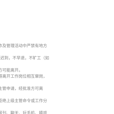
作及管理活动中严禁有地方
不迟到，不早退，不旷工（如
方可能离开。
得离开工作岗位相互窜岗，
主管申请，经批准方可离
拒绝上级主管命令或工作分
报刊、聊天、玩手机、嬉戏