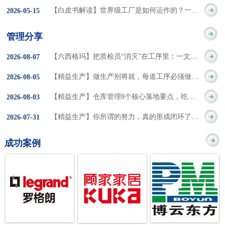
集成的纽带，是实施企
策。冠卓咨询对于智能
3050% 与工作有关
【白皮书解读】世界级工厂是如何运作的？一个模型讲清精益体系本质
2026
-
05
-
15
的推行机制无法持续执
业敏捷制造战略和实现
工厂一直都在思考和沉
的伤害降低50% 丰
行”，“没有可以持续推
管理分享
车间生产敏捷化的基本
淀，结合多年工厂运营
田汽车，丹纳赫，戴尔
进的人才可用”这些都是
【六西格玛】把质检员“消灭”在工序里：一文讲透自工序完结的5层落地法
2026
-
08
-
07
技术手段。MES可以为
管理咨询经验，我们认
等优秀的企业，都已经
在推行6S及目视化管理
【精益生产】做生产别将就，每道工序必须做到百分百
2026
-
08
-
05
用户提供一个快速反
为要实现4.0的智能工
从持续推动精益生产中
时困扰企业的问题。基
【精益生产】仓库管理8个核心落地要点，吃透直接效率翻倍！
2026
-
08
-
03
应、有弹性、精细化的
厂，我们可以分为两个
获得了丰厚的财务回
于“建立可持续推进的6S
【精益生产】你所谓的努力，真的形成闭环了吗？
2026
-
07
-
31
制造业环境，帮助企业
方面来看，一是硬件的
报。 精益生产的核
管理体系”的目标，结合
成功案例
降低成本、缩短交期、
智能化，二是各种业务
心思想主要包括：
传统的6S推进方式，冠
提高产品的质量和提高
流程信息的网络化；硬
1、客户驱动：从客户的
卓更关注营造全员参与
服务质量。适用于不同
件的智能化基于两个前
角度来看待产品(服务)的
的氛围以及培养企业自
行业(家电、汽车、半导
提条件：即设备的自动
价值 2、识别浪费：
主推进的人才，改善的
体、通讯、IT、医药、