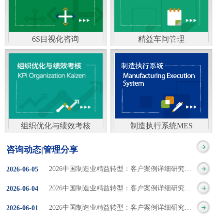
通）
能工厂是指利用物联网
增加企业资金回报率和
技术和信息技术提升管
企业利润率。 在面
6S目视化咨询
精益车间管理
理和服务，提高生产过
临市场多变，客户需求
6S及目视化管理是现代
官方客服：400-168-0525
程可控性、减少生产线
日益多样化的情况下，
化企业最基础的现场管
在线商桥咨询（点击沟
人工干预，集智能手段
企业通过精益生产改善
理方法，它的推进不仅
通）
和智能系统等新兴技术
活动，可以在以下方面
仅是展示企业基础管理
于一体，构建高效、节
得到显著改善： 生
组织优化与绩效考核
制造执行系统MES
的“名片”，更是提升现
官方客服：400-168-0525
制造执行系统MES是一
能、绿色、环保、舒适
产时间减少5090%
咨询动态|管理分享
场管理水平消除现场浪
在线商桥咨询（点击沟
套面向制造企业车间执
的人性化工厂。其核心
库存减少5090% 质
2026中国制造业精益转型：客户案例详细研究报告【三】
2026
-
06
-
05
费的最佳途径。“现场6S
通）
行层的生产信息化管理
是实现信息与物理系统
量缺陷减少5090%
2026中国制造业精益转型：客户案例详细研究报告【二】
2026
-
06
-
04
管理总是简单问题频繁
系统，是企业CIMS信息
CPS互联互通，智能决
生产效率提升
2026中国制造业精益转型：客户案例详细研究报告【一】
2026
-
06
-
01
的重复的发生”，“制定