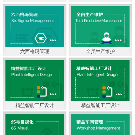
精益生产管理，是一种
以顾客需求为拉动，通
过减少和消除产品开发
设计、生产、管理和服
六西格玛管理
全员生产维护
务中一切不产生价值的
官方客服：400-168-0525
官方客服：400-168-0525
活动(即浪费)来加快生产
在线商桥咨询（点击沟
在线商桥咨询（点击沟
流程的速度运营管理方
通）
通）
法。精益生产能够缩短
对顾客的交付周期，与
精益智能工厂设计
精益智能工厂设计
官方客服：400-168-0525
“中国制造2025”是国家
此同时降低运营成本并
在线商桥咨询（点击沟
战略最重要的举措。智
减少企业的库存，从而