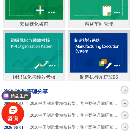
通）
能工厂是指利用物联网
增加企业资金回报率和
技术和信息技术提升管
企业利润率。 在面
6S目视化咨询
精益车间管理
理和服务，提高生产过
临市场多变，客户需求
6S及目视化管理是现代
官方客服：400-168-0525
程可控性、减少生产线
日益多样化的情况下，
化企业最基础的现场管
在线商桥咨询（点击沟
人工干预，集智能手段
企业通过精益生产改善
理方法，它的推进不仅
通）
和智能系统等新兴技术
活动，可以在以下方面
仅是展示企业基础管理
于一体，构建高效、节
得到显著改善： 生
组织优化与绩效考核
制造执行系统MES
的“名片”，更是提升现
官方客服：400-168-0525
制造执行系统MES是一
能、绿色、环保、舒适
产时间减少5090%
咨询动态|管理分享
场管理水平消除现场浪
精益生产
在线商桥咨询（点击沟
套面向制造企业车间执
的人性化工厂。其核心
库存减少5090% 质
2026中国制造业精益转型：客户案例详细研究报告【三】
2026
-
06
-
05
费的最佳途径。“现场6S
通）
行层的生产信息化管理
是实现信息与物理系统
量缺陷减少5090%
2026中国制造业精益转型：客户案例详细研究报告【二】
2026
-
06
-
04
管理总是简单问题频繁
系统，是企业CIMS信息
CPS互联互通，智能决
生产效率提升
2026中国制造业精益转型：客户案例详细研究报告【一】
2026
-
06
-
01
的重复的发生”，“制定