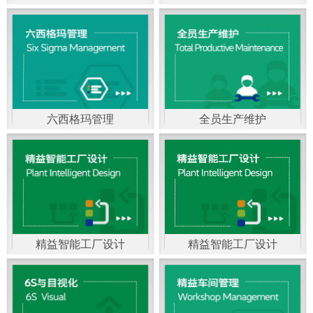
精益生产管理，是一种
以顾客需求为拉动，通
过减少和消除产品开发
设计、生产、管理和服
六西格玛管理
全员生产维护
务中一切不产生价值的
官方客服：400-168-0525
官方客服：400-168-0525
活动(即浪费)来加快生产
在线商桥咨询（点击沟
在线商桥咨询（点击沟
流程的速度运营管理方
通）
通）
法。精益生产能够缩短
对顾客的交付周期，与
精益智能工厂设计
精益智能工厂设计
官方客服：400-168-0525
“中国制造2025”是国家
此同时降低运营成本并
在线商桥咨询（点击沟
战略最重要的举措。智
减少企业的库存，从而