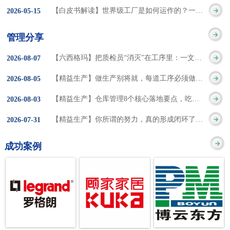
集成的纽带，是实施企
策。冠卓咨询对于智能
3050% 与工作有关
【白皮书解读】世界级工厂是如何运作的？一个模型讲清精益体系本质
2026
-
05
-
15
的推行机制无法持续执
业敏捷制造战略和实现
工厂一直都在思考和沉
的伤害降低50% 丰
行”，“没有可以持续推
管理分享
车间生产敏捷化的基本
淀，结合多年工厂运营
田汽车，丹纳赫，戴尔
进的人才可用”这些都是
【六西格玛】把质检员“消灭”在工序里：一文讲透自工序完结的5层落地法
2026
-
08
-
07
技术手段。MES可以为
管理咨询经验，我们认
等优秀的企业，都已经
在推行6S及目视化管理
【精益生产】做生产别将就，每道工序必须做到百分百
2026
-
08
-
05
用户提供一个快速反
为要实现4.0的智能工
从持续推动精益生产中
时困扰企业的问题。基
【精益生产】仓库管理8个核心落地要点，吃透直接效率翻倍！
2026
-
08
-
03
应、有弹性、精细化的
厂，我们可以分为两个
获得了丰厚的财务回
于“建立可持续推进的6S
【精益生产】你所谓的努力，真的形成闭环了吗？
2026
-
07
-
31
制造业环境，帮助企业
方面来看，一是硬件的
报。 精益生产的核
管理体系”的目标，结合
成功案例
降低成本、缩短交期、
智能化，二是各种业务
心思想主要包括：
传统的6S推进方式，冠
提高产品的质量和提高
流程信息的网络化；硬
1、客户驱动：从客户的
卓更关注营造全员参与
服务质量。适用于不同
件的智能化基于两个前
角度来看待产品(服务)的
的氛围以及培养企业自
行业(家电、汽车、半导
提条件：即设备的自动
价值 2、识别浪费：
主推进的人才，改善的
体、通讯、IT、医药、