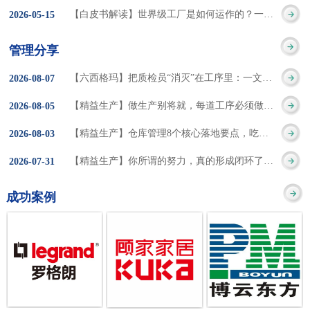
集成的纽带，是实施企
策。冠卓咨询对于智能
3050% 与工作有关
【白皮书解读】世界级工厂是如何运作的？一个模型讲清精益体系本质
2026
-
05
-
15
的推行机制无法持续执
业敏捷制造战略和实现
工厂一直都在思考和沉
的伤害降低50% 丰
行”，“没有可以持续推
管理分享
车间生产敏捷化的基本
淀，结合多年工厂运营
田汽车，丹纳赫，戴尔
进的人才可用”这些都是
【六西格玛】把质检员“消灭”在工序里：一文讲透自工序完结的5层落地法
2026
-
08
-
07
技术手段。MES可以为
管理咨询经验，我们认
等优秀的企业，都已经
在推行6S及目视化管理
【精益生产】做生产别将就，每道工序必须做到百分百
2026
-
08
-
05
用户提供一个快速反
为要实现4.0的智能工
从持续推动精益生产中
时困扰企业的问题。基
【精益生产】仓库管理8个核心落地要点，吃透直接效率翻倍！
2026
-
08
-
03
应、有弹性、精细化的
厂，我们可以分为两个
获得了丰厚的财务回
于“建立可持续推进的6S
【精益生产】你所谓的努力，真的形成闭环了吗？
2026
-
07
-
31
制造业环境，帮助企业
方面来看，一是硬件的
报。 精益生产的核
管理体系”的目标，结合
成功案例
降低成本、缩短交期、
智能化，二是各种业务
心思想主要包括：
传统的6S推进方式，冠
提高产品的质量和提高
流程信息的网络化；硬
1、客户驱动：从客户的
卓更关注营造全员参与
服务质量。适用于不同
件的智能化基于两个前
角度来看待产品(服务)的
的氛围以及培养企业自
行业(家电、汽车、半导
提条件：即设备的自动
价值 2、识别浪费：
主推进的人才，改善的
体、通讯、IT、医药、