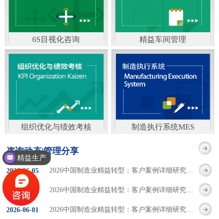
通）
能工厂是指利用物联网
增加企业资金回报率和
技术和信息技术提升管
企业利润率。 在面
6S目视化咨询
精益车间管理
理和服务，提高生产过
临市场多变，客户需求
6S及目视化管理是现代
官方客服：400-168-0525
程可控性、减少生产线
日益多样化的情况下，
化企业最基础的现场管
在线商桥咨询（点击沟
人工干预，集智能手段
企业通过精益生产改善
理方法，它的推进不仅
通）
和智能系统等新兴技术
活动，可以在以下方面
仅是展示企业基础管理
于一体，构建高效、节
得到显著改善： 生
组织优化与绩效考核
制造执行系统MES
的“名片”，更是提升现
官方客服：400-168-0525
制造执行系统MES是一
能、绿色、环保、舒适
产时间减少5090%
咨询动态|管理分享
场管理水平消除现场浪
精益生产
在线商桥咨询（点击沟
套面向制造企业车间执
的人性化工厂。其核心
库存减少5090% 质
2026中国制造业精益转型：客户案例详细研究报告【三】
2026
-
06
-
05
费的最佳途径。“现场6S
通）
行层的生产信息化管理
是实现信息与物理系统
量缺陷减少5090%
2026中国制造业精益转型：客户案例详细研究报告【二】
2026
-
06
-
04
管理总是简单问题频繁
系统，是企业CIMS信息
CPS互联互通，智能决
生产效率提升
2026中国制造业精益转型：客户案例详细研究报告【一】
2026
-
06
-
01
的重复的发生”，“制定