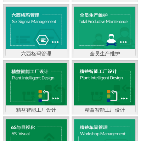
精益生产管理，是一种
以顾客需求为拉动，通
过减少和消除产品开发
设计、生产、管理和服
六西格玛管理
全员生产维护
务中一切不产生价值的
官方客服：400-168-0525
官方客服：400-168-0525
活动(即浪费)来加快生产
在线商桥咨询（点击沟
在线商桥咨询（点击沟
流程的速度运营管理方
通）
通）
法。精益生产能够缩短
对顾客的交付周期，与
精益智能工厂设计
精益智能工厂设计
官方客服：400-168-0525
“中国制造2025”是国家
此同时降低运营成本并
在线商桥咨询（点击沟
战略最重要的举措。智
减少企业的库存，从而