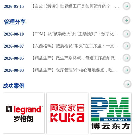
集成的纽带，是实施企
策。冠卓咨询对于智能
3050% 与工作有关
【白皮书解读】世界级工厂是如何运作的？一个模型讲清精益体系本质
2026
-
05
-
15
的推行机制无法持续执
业敏捷制造战略和实现
工厂一直都在思考和沉
的伤害降低50% 丰
行”，“没有可以持续推
管理分享
车间生产敏捷化的基本
淀，结合多年工厂运营
田汽车，丹纳赫，戴尔
进的人才可用”这些都是
【TPM】从“被动救火”到“主动预判”：数字化运维，重塑设备管理核心价值
2026
-
08
-
10
技术手段。MES可以为
管理咨询经验，我们认
等优秀的企业，都已经
在推行6S及目视化管理
【六西格玛】把质检员“消灭”在工序里：一文讲透自工序完结的5层落地法
2026
-
08
-
07
用户提供一个快速反
为要实现4.0的智能工
从持续推动精益生产中
时困扰企业的问题。基
【精益生产】做生产别将就，每道工序必须做到百分百
2026
-
08
-
05
应、有弹性、精细化的
厂，我们可以分为两个
获得了丰厚的财务回
于“建立可持续推进的6S
【精益生产】仓库管理8个核心落地要点，吃透直接效率翻倍！
2026
-
08
-
03
制造业环境，帮助企业
方面来看，一是硬件的
报。 精益生产的核
管理体系”的目标，结合
成功案例
降低成本、缩短交期、
智能化，二是各种业务
心思想主要包括：
传统的6S推进方式，冠
提高产品的质量和提高
流程信息的网络化；硬
1、客户驱动：从客户的
卓更关注营造全员参与
服务质量。适用于不同
件的智能化基于两个前
角度来看待产品(服务)的
的氛围以及培养企业自
行业(家电、汽车、半导
提条件：即设备的自动
价值 2、识别浪费：
主推进的人才，改善的
体、通讯、IT、医药、