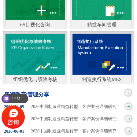
通）
能工厂是指利用物联网
增加企业资金回报率和
技术和信息技术提升管
企业利润率。 在面
6S目视化咨询
精益车间管理
理和服务，提高生产过
临市场多变，客户需求
6S及目视化管理是现代
官方客服：400-168-0525
程可控性、减少生产线
日益多样化的情况下，
化企业最基础的现场管
在线商桥咨询（点击沟
人工干预，集智能手段
企业通过精益生产改善
理方法，它的推进不仅
通）
和智能系统等新兴技术
活动，可以在以下方面
仅是展示企业基础管理
于一体，构建高效、节
得到显著改善： 生
组织优化与绩效考核
制造执行系统MES
的“名片”，更是提升现
官方客服：400-168-0525
制造执行系统MES是一
能、绿色、环保、舒适
产时间减少5090%
咨询动态|管理分享
场管理水平消除现场浪
TPM
在线商桥咨询（点击沟
套面向制造企业车间执
的人性化工厂。其核心
库存减少5090% 质
2026中国制造业精益转型：客户案例详细研究报告【三】
2026
-
06
-
05
费的最佳途径。“现场6S
通）
行层的生产信息化管理
是实现信息与物理系统
量缺陷减少5090%
2026中国制造业精益转型：客户案例详细研究报告【二】
2026
-
06
-
04
管理总是简单问题频繁
系统，是企业CIMS信息
CPS互联互通，智能决
生产效率提升
2026中国制造业精益转型：客户案例详细研究报告【一】
2026
-
06
-
01
的重复的发生”，“制定