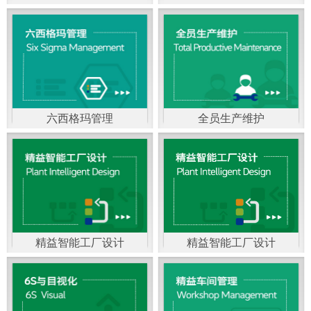
精益生产管理，是一种
以顾客需求为拉动，通
过减少和消除产品开发
设计、生产、管理和服
六西格玛管理
全员生产维护
务中一切不产生价值的
官方客服：400-168-0525
官方客服：400-168-0525
活动(即浪费)来加快生产
在线商桥咨询（点击沟
在线商桥咨询（点击沟
流程的速度运营管理方
通）
通）
法。精益生产能够缩短
对顾客的交付周期，与
精益智能工厂设计
精益智能工厂设计
官方客服：400-168-0525
“中国制造2025”是国家
此同时降低运营成本并
在线商桥咨询（点击沟
战略最重要的举措。智
减少企业的库存，从而