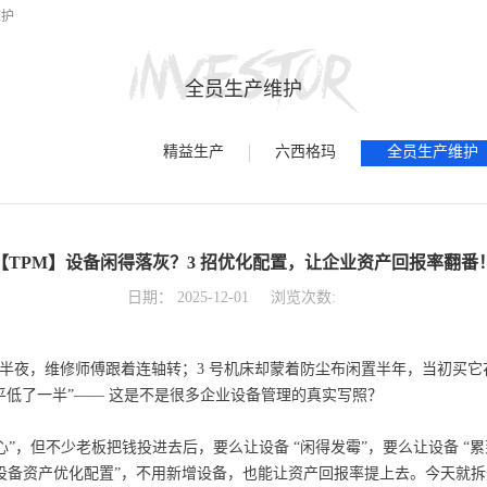
维护
全员生产维护
精益生产
六西格玛
全员生产维护
【TPM】设备闲得落灰？3 招优化配置，让企业资产回报率翻番
日期：
2025-12-01
浏览次数:
到半夜，维修师傅跟着连轴转；3 号机床却蒙着防尘布闲置半年，当初买它花
平低了一半”—— 这是不是很多企业设备管理的真实写照？
心”，但不少老板把钱投进去后，要么让设备 “闲得发霉”，要么让设备 “
设备资产优化配置”，不用新增设备，也能让资产回报率提上去。今天就拆透