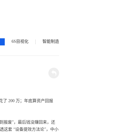
6S目视化
智能制造
！
了 200 万；年底算资产回报
累到报废”，最后钱没赚回来，还
这套 “设备提效方法论”，中小