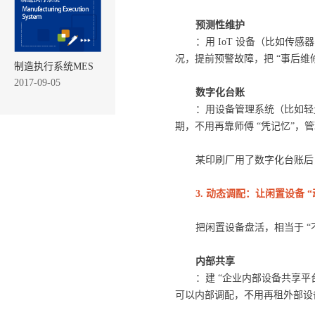
预测性维护
：用 IoT 设备（比如传
况，提前预警故障，把 “事后维修
制造执行系统MES
2017-09-05
数字化台账
：用设备管理系统（比如轻量
期，不用再靠师傅 “凭记忆”
某印刷厂用了数字化台账后，设
3. 动态调配：让闲置设备 “
把闲置设备盘活，相当于 “
内部共享
：建 “企业内部设备共享
可以内部调配，不用再租外部设备