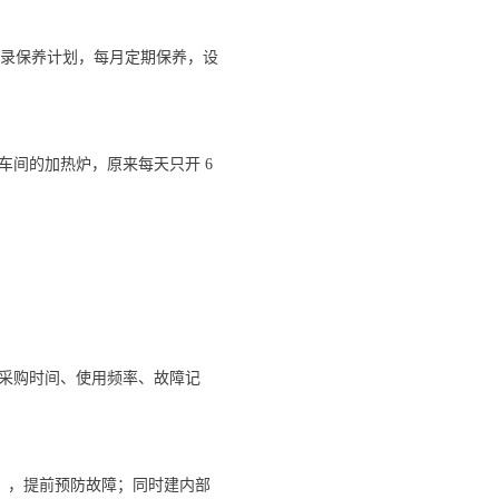
账记录保养计划，每月定期保养，设
间的加热炉，原来每天只开 6
的 “采购时间、使用频率、故障记
感器），提前预防故障；同时建内部