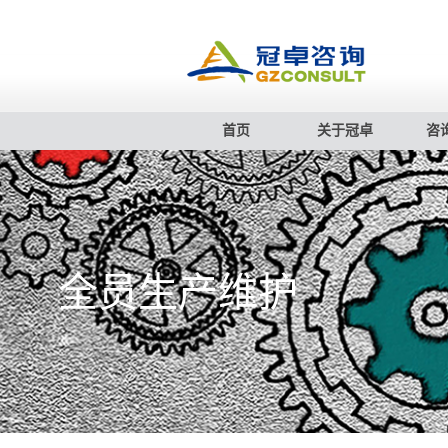
首页
关于冠卓
咨
全员生产维护