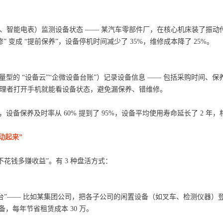
感器、智能电表）监测设备状态 —— 某汽车零部件厂，在核心机床装了振
” 变成 “提前保养”，设备停机时间减少了 35%，维修成本降了 25%。
型的 “设备云”“企微设备台账”）记录设备信息 —— 包括采购时间、
，管理者打开手机就能看设备状态，避免漏保养、错维修。
备保养及时率从 60% 提到了 95%，设备平均使用寿命延长了 2 年，
动起来”
不花钱多赚收益”。有 3 种盘活方式：
平台”—— 比如某集团公司，把各子公司的闲置设备（如叉车、检测仪器）
，每年节省租赁成本 30 万。