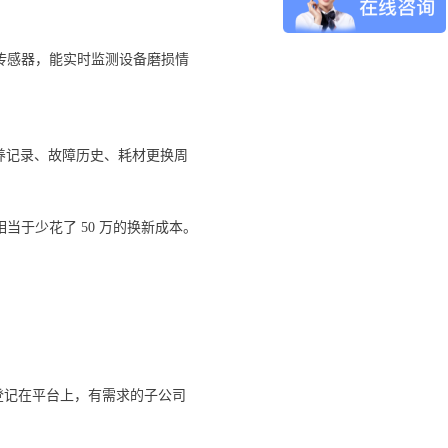
动传感器，能实时监测设备磨损情
保养记录、故障历史、耗材更换周
相当于少花了 50 万的换新成本。
登记在平台上，有需求的子公司