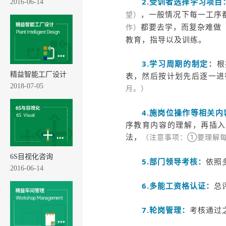
2.受训者选择学习项目
2016-06-14
，一般情况下每一工序
望）
都要去学，而复杂难做
作）
教育，指导以及训练。
3.学习周期的制定：
根
精益智能工厂设计
表，然后按计划先后逐一进
2018-07-05
月。）
4.施岗位操作等相关内
序教育内容的理解，再插入
法，
（注意事项：①要理解每
6S目视化咨询
5.部门领导考核：
依照
2016-06-14
6.多能工资格认证：
总
7.轮岗管理：
考核通过