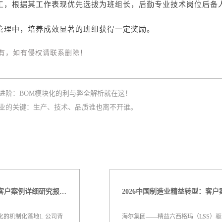
员工，根据其工作表现优先选拔为班组长，后勤专业技术岗位后备
组管理中，培养成效显著的班组获得一定奖励。
有，如有侵权请联系删除！
进阶：BOM模块化的利与弊全解析就在这！
业的关键：生产、技术、品质谁也离不开谁。
2026中国制造业精益转型：客户案例详细研究报告【三】
的机制化落地1. 公司背
海尔集团——精益六西格玛（LSS）驱