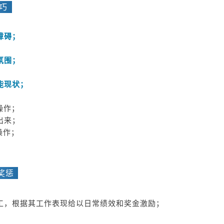
技巧
障碍；
氛围；
能现状；
操作；
出来；
操作；
。
的奖惩
员工，根据其工作表现给以日常绩效和奖金激励；