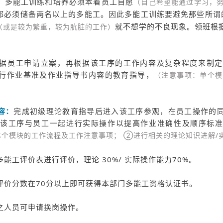
：
多能工训练和培养必须本着员工自愿
（自己希望能通过学习，
都必须储备两名以上的多能工。因此多能工训练要避免那些所谓
就不想学的不良现象。领班根
（或是较为繁重，较为肮脏的工作）
据员工申请立案，再根据该工序的工作内容及复杂程度来制定
行作业基准及作业指导书内容的教育指导，
（注意事项：单个模
容：
完成初级理论教育指导后进入该工序参观，在员工操作的
该工序与员工一起进行实际操作以提高作业准确性及顺序标
个模块的工作流程及工作注意事项； ②进行相关的理论知识进解/
多能工评价表进行评价，理论 30%/ 实际操作能力70%。
评价分数在70分以上即可获得本部门多能工资格认证书。
之人员可申请换岗操作。