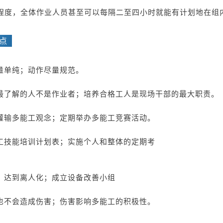
程度，全体作业人员甚至可以每隔二至四小时就能有计划地在组
要点
量单纯；动作尽量规范。
最了解的人不是作业者；培养合格工人是现场干部的最大职责
灌输多能工观念；定期举办多能工竞赛活动。
工技能培训计划表；实施个人和整体的定期考
，达到离人化；成立设备改善小组
也不会造成伤害；伤害影响多能工的积极性。