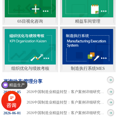
通）
能工厂是指利用物联网
增加企业资金回报率和
技术和信息技术提升管
企业利润率。 在面
6S目视化咨询
精益车间管理
理和服务，提高生产过
临市场多变，客户需求
6S及目视化管理是现代
官方客服：400-168-0525
程可控性、减少生产线
日益多样化的情况下，
化企业最基础的现场管
在线商桥咨询（点击沟
人工干预，集智能手段
企业通过精益生产改善
理方法，它的推进不仅
通）
和智能系统等新兴技术
活动，可以在以下方面
仅是展示企业基础管理
于一体，构建高效、节
得到显著改善： 生
组织优化与绩效考核
制造执行系统MES
的“名片”，更是提升现
官方客服：400-168-0525
制造执行系统MES是一
能、绿色、环保、舒适
产时间减少5090%
咨询动态|管理分享
场管理水平消除现场浪
精益生产
在线商桥咨询（点击沟
套面向制造企业车间执
的人性化工厂。其核心
库存减少5090% 质
2026中国制造业精益转型：客户案例详细研究报告【三】
2026
-
06
-
05
费的最佳途径。“现场6S
通）
行层的生产信息化管理
是实现信息与物理系统
量缺陷减少5090%
2026中国制造业精益转型：客户案例详细研究报告【二】
2026
-
06
-
04
管理总是简单问题频繁
系统，是企业CIMS信息
CPS互联互通，智能决
生产效率提升
2026中国制造业精益转型：客户案例详细研究报告【一】
2026
-
06
-
01
的重复的发生”，“制定