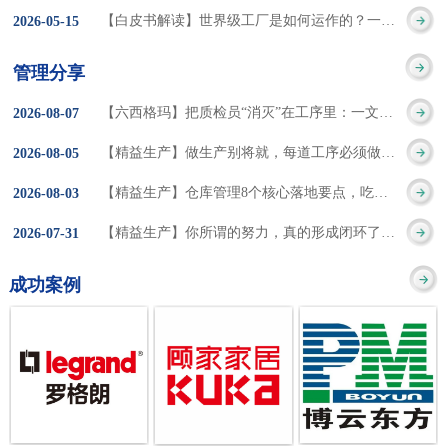
集成的纽带，是实施企
策。冠卓咨询对于智能
3050% 与工作有关
【白皮书解读】世界级工厂是如何运作的？一个模型讲清精益体系本质
2026
-
05
-
15
的推行机制无法持续执
业敏捷制造战略和实现
工厂一直都在思考和沉
的伤害降低50% 丰
行”，“没有可以持续推
管理分享
车间生产敏捷化的基本
淀，结合多年工厂运营
田汽车，丹纳赫，戴尔
进的人才可用”这些都是
【六西格玛】把质检员“消灭”在工序里：一文讲透自工序完结的5层落地法
2026
-
08
-
07
技术手段。MES可以为
管理咨询经验，我们认
等优秀的企业，都已经
在推行6S及目视化管理
【精益生产】做生产别将就，每道工序必须做到百分百
2026
-
08
-
05
用户提供一个快速反
为要实现4.0的智能工
从持续推动精益生产中
时困扰企业的问题。基
【精益生产】仓库管理8个核心落地要点，吃透直接效率翻倍！
2026
-
08
-
03
应、有弹性、精细化的
厂，我们可以分为两个
获得了丰厚的财务回
于“建立可持续推进的6S
【精益生产】你所谓的努力，真的形成闭环了吗？
2026
-
07
-
31
制造业环境，帮助企业
方面来看，一是硬件的
报。 精益生产的核
管理体系”的目标，结合
成功案例
降低成本、缩短交期、
智能化，二是各种业务
心思想主要包括：
传统的6S推进方式，冠
提高产品的质量和提高
流程信息的网络化；硬
1、客户驱动：从客户的
卓更关注营造全员参与
服务质量。适用于不同
件的智能化基于两个前
角度来看待产品(服务)的
的氛围以及培养企业自
行业(家电、汽车、半导
提条件：即设备的自动
价值 2、识别浪费：
主推进的人才，改善的
体、通讯、IT、医药、