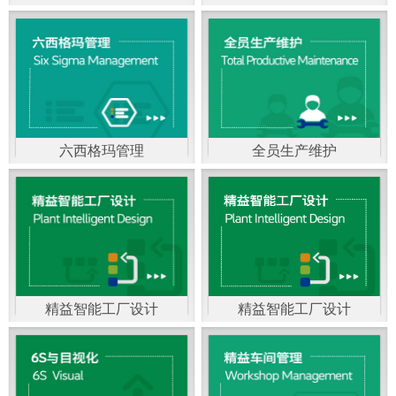
精益生产管理，是一种
以顾客需求为拉动，通
过减少和消除产品开发
设计、生产、管理和服
六西格玛管理
全员生产维护
务中一切不产生价值的
官方客服：400-168-0525
官方客服：400-168-0525
活动(即浪费)来加快生产
在线商桥咨询（点击沟
在线商桥咨询（点击沟
流程的速度运营管理方
通）
通）
法。精益生产能够缩短
对顾客的交付周期，与
精益智能工厂设计
精益智能工厂设计
官方客服：400-168-0525
“中国制造2025”是国家
此同时降低运营成本并
在线商桥咨询（点击沟
战略最重要的举措。智
减少企业的库存，从而