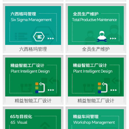
精益生产管理，是一种
以顾客需求为拉动，通
过减少和消除产品开发
设计、生产、管理和服
六西格玛管理
全员生产维护
务中一切不产生价值的
官方客服：400-168-0525
官方客服：400-168-0525
活动(即浪费)来加快生产
在线商桥咨询（点击沟
在线商桥咨询（点击沟
流程的速度运营管理方
通）
通）
法。精益生产能够缩短
对顾客的交付周期，与
精益智能工厂设计
精益智能工厂设计
官方客服：400-168-0525
“中国制造2025”是国家
此同时降低运营成本并
在线商桥咨询（点击沟
战略最重要的举措。智
减少企业的库存，从而