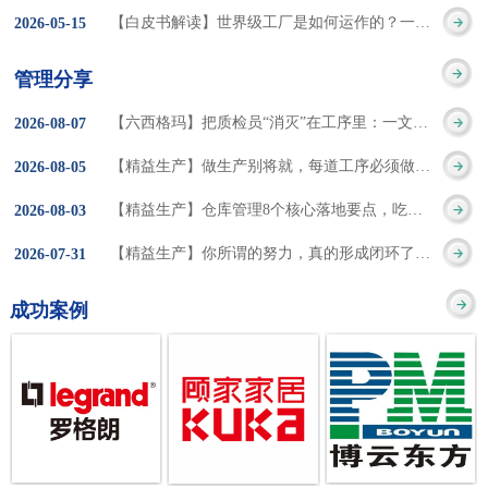
集成的纽带，是实施企
策。冠卓咨询对于智能
3050% 与工作有关
【白皮书解读】世界级工厂是如何运作的？一个模型讲清精益体系本质
2026
-
05
-
15
的推行机制无法持续执
业敏捷制造战略和实现
工厂一直都在思考和沉
的伤害降低50% 丰
行”，“没有可以持续推
管理分享
车间生产敏捷化的基本
淀，结合多年工厂运营
田汽车，丹纳赫，戴尔
进的人才可用”这些都是
【六西格玛】把质检员“消灭”在工序里：一文讲透自工序完结的5层落地法
2026
-
08
-
07
技术手段。MES可以为
管理咨询经验，我们认
等优秀的企业，都已经
在推行6S及目视化管理
【精益生产】做生产别将就，每道工序必须做到百分百
2026
-
08
-
05
用户提供一个快速反
为要实现4.0的智能工
从持续推动精益生产中
时困扰企业的问题。基
【精益生产】仓库管理8个核心落地要点，吃透直接效率翻倍！
2026
-
08
-
03
应、有弹性、精细化的
厂，我们可以分为两个
获得了丰厚的财务回
于“建立可持续推进的6S
【精益生产】你所谓的努力，真的形成闭环了吗？
2026
-
07
-
31
制造业环境，帮助企业
方面来看，一是硬件的
报。 精益生产的核
管理体系”的目标，结合
成功案例
降低成本、缩短交期、
智能化，二是各种业务
心思想主要包括：
传统的6S推进方式，冠
提高产品的质量和提高
流程信息的网络化；硬
1、客户驱动：从客户的
卓更关注营造全员参与
服务质量。适用于不同
件的智能化基于两个前
角度来看待产品(服务)的
的氛围以及培养企业自
行业(家电、汽车、半导
提条件：即设备的自动
价值 2、识别浪费：
主推进的人才，改善的
体、通讯、IT、医药、