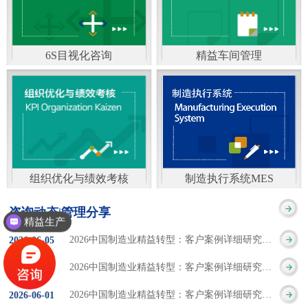
通）
能工厂是指利用物联网
增加企业资金回报率和
技术和信息技术提升管
企业利润率。 在面
6S目视化咨询
精益车间管理
理和服务，提高生产过
临市场多变，客户需求
6S及目视化管理是现代
官方客服：400-168-0525
程可控性、减少生产线
日益多样化的情况下，
化企业最基础的现场管
在线商桥咨询（点击沟
人工干预，集智能手段
企业通过精益生产改善
理方法，它的推进不仅
通）
和智能系统等新兴技术
活动，可以在以下方面
仅是展示企业基础管理
于一体，构建高效、节
得到显著改善： 生
组织优化与绩效考核
制造执行系统MES
的“名片”，更是提升现
官方客服：400-168-0525
制造执行系统MES是一
能、绿色、环保、舒适
产时间减少5090%
咨询动态|管理分享
场管理水平消除现场浪
精益生产
在线商桥咨询（点击沟
套面向制造企业车间执
的人性化工厂。其核心
库存减少5090% 质
2026中国制造业精益转型：客户案例详细研究报告【三】
2026
-
06
-
05
费的最佳途径。“现场6S
通）
行层的生产信息化管理
是实现信息与物理系统
量缺陷减少5090%
2026中国制造业精益转型：客户案例详细研究报告【二】
2026
-
06
-
04
管理总是简单问题频繁
系统，是企业CIMS信息
CPS互联互通，智能决
生产效率提升
2026中国制造业精益转型：客户案例详细研究报告【一】
2026
-
06
-
01
的重复的发生”，“制定