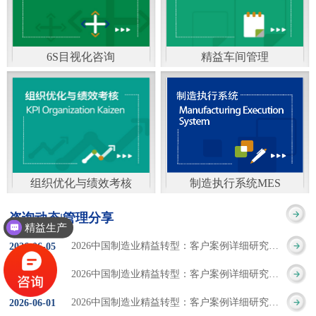
通）
能工厂是指利用物联网
增加企业资金回报率和
技术和信息技术提升管
企业利润率。 在面
6S目视化咨询
精益车间管理
理和服务，提高生产过
临市场多变，客户需求
6S及目视化管理是现代
官方客服：400-168-0525
程可控性、减少生产线
日益多样化的情况下，
化企业最基础的现场管
在线商桥咨询（点击沟
人工干预，集智能手段
企业通过精益生产改善
理方法，它的推进不仅
通）
和智能系统等新兴技术
活动，可以在以下方面
仅是展示企业基础管理
于一体，构建高效、节
得到显著改善： 生
组织优化与绩效考核
制造执行系统MES
的“名片”，更是提升现
官方客服：400-168-0525
制造执行系统MES是一
能、绿色、环保、舒适
产时间减少5090%
咨询动态|管理分享
场管理水平消除现场浪
精益生产
在线商桥咨询（点击沟
套面向制造企业车间执
的人性化工厂。其核心
库存减少5090% 质
2026中国制造业精益转型：客户案例详细研究报告【三】
2026
-
06
-
05
费的最佳途径。“现场6S
通）
行层的生产信息化管理
是实现信息与物理系统
量缺陷减少5090%
2026中国制造业精益转型：客户案例详细研究报告【二】
2026
-
06
-
04
管理总是简单问题频繁
系统，是企业CIMS信息
CPS互联互通，智能决
生产效率提升
2026中国制造业精益转型：客户案例详细研究报告【一】
2026
-
06
-
01
的重复的发生”，“制定