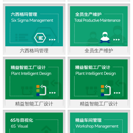
精益生产管理，是一种
以顾客需求为拉动，通
过减少和消除产品开发
设计、生产、管理和服
六西格玛管理
全员生产维护
务中一切不产生价值的
官方客服：400-168-0525
官方客服：400-168-0525
活动(即浪费)来加快生产
在线商桥咨询（点击沟
在线商桥咨询（点击沟
流程的速度运营管理方
通）
通）
法。精益生产能够缩短
对顾客的交付周期，与
精益智能工厂设计
精益智能工厂设计
官方客服：400-168-0525
“中国制造2025”是国家
此同时降低运营成本并
在线商桥咨询（点击沟
战略最重要的举措。智
减少企业的库存，从而