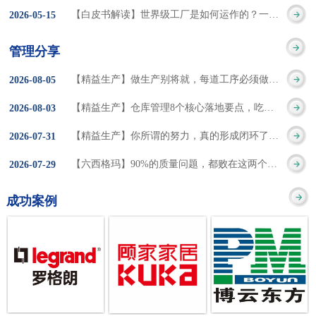
集成的纽带，是实施企
策。冠卓咨询对于智能
3050% 与工作有关
【白皮书解读】世界级工厂是如何运作的？一个模型讲清精益体系本质
2026
-
05
-
15
的推行机制无法持续执
业敏捷制造战略和实现
工厂一直都在思考和沉
的伤害降低50% 丰
行”，“没有可以持续推
管理分享
车间生产敏捷化的基本
淀，结合多年工厂运营
田汽车，丹纳赫，戴尔
进的人才可用”这些都是
【精益生产】做生产别将就，每道工序必须做到百分百
2026
-
08
-
05
技术手段。MES可以为
管理咨询经验，我们认
等优秀的企业，都已经
在推行6S及目视化管理
【精益生产】仓库管理8个核心落地要点，吃透直接效率翻倍！
2026
-
08
-
03
用户提供一个快速反
为要实现4.0的智能工
从持续推动精益生产中
时困扰企业的问题。基
【精益生产】你所谓的努力，真的形成闭环了吗？
2026
-
07
-
31
应、有弹性、精细化的
厂，我们可以分为两个
获得了丰厚的财务回
于“建立可持续推进的6S
【六西格玛】90%的质量问题，都败在这两个字上
2026
-
07
-
29
制造业环境，帮助企业
方面来看，一是硬件的
报。 精益生产的核
管理体系”的目标，结合
成功案例
降低成本、缩短交期、
智能化，二是各种业务
心思想主要包括：
传统的6S推进方式，冠
提高产品的质量和提高
流程信息的网络化；硬
1、客户驱动：从客户的
卓更关注营造全员参与
服务质量。适用于不同
件的智能化基于两个前
角度来看待产品(服务)的
的氛围以及培养企业自
行业(家电、汽车、半导
提条件：即设备的自动
价值 2、识别浪费：
主推进的人才，改善的
体、通讯、IT、医药、