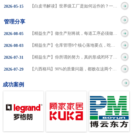
集成的纽带，是实施企
策。冠卓咨询对于智能
3050% 与工作有关
【白皮书解读】世界级工厂是如何运作的？一个模型讲清精益体系本质
2026
-
05
-
15
的推行机制无法持续执
业敏捷制造战略和实现
工厂一直都在思考和沉
的伤害降低50% 丰
行”，“没有可以持续推
管理分享
车间生产敏捷化的基本
淀，结合多年工厂运营
田汽车，丹纳赫，戴尔
进的人才可用”这些都是
【精益生产】做生产别将就，每道工序必须做到百分百
2026
-
08
-
05
技术手段。MES可以为
管理咨询经验，我们认
等优秀的企业，都已经
在推行6S及目视化管理
【精益生产】仓库管理8个核心落地要点，吃透直接效率翻倍！
2026
-
08
-
03
用户提供一个快速反
为要实现4.0的智能工
从持续推动精益生产中
时困扰企业的问题。基
【精益生产】你所谓的努力，真的形成闭环了吗？
2026
-
07
-
31
应、有弹性、精细化的
厂，我们可以分为两个
获得了丰厚的财务回
于“建立可持续推进的6S
【六西格玛】90%的质量问题，都败在这两个字上
2026
-
07
-
29
制造业环境，帮助企业
方面来看，一是硬件的
报。 精益生产的核
管理体系”的目标，结合
成功案例
降低成本、缩短交期、
智能化，二是各种业务
心思想主要包括：
传统的6S推进方式，冠
提高产品的质量和提高
流程信息的网络化；硬
1、客户驱动：从客户的
卓更关注营造全员参与
服务质量。适用于不同
件的智能化基于两个前
角度来看待产品(服务)的
的氛围以及培养企业自
行业(家电、汽车、半导
提条件：即设备的自动
价值 2、识别浪费：
主推进的人才，改善的
体、通讯、IT、医药、