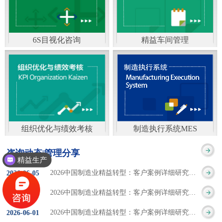
通）
能工厂是指利用物联网
增加企业资金回报率和
技术和信息技术提升管
企业利润率。 在面
6S目视化咨询
精益车间管理
理和服务，提高生产过
临市场多变，客户需求
6S及目视化管理是现代
官方客服：400-168-0525
程可控性、减少生产线
日益多样化的情况下，
化企业最基础的现场管
在线商桥咨询（点击沟
人工干预，集智能手段
企业通过精益生产改善
理方法，它的推进不仅
通）
和智能系统等新兴技术
活动，可以在以下方面
仅是展示企业基础管理
于一体，构建高效、节
得到显著改善： 生
组织优化与绩效考核
制造执行系统MES
的“名片”，更是提升现
官方客服：400-168-0525
制造执行系统MES是一
能、绿色、环保、舒适
产时间减少5090%
咨询动态|管理分享
场管理水平消除现场浪
精益生产
在线商桥咨询（点击沟
套面向制造企业车间执
的人性化工厂。其核心
库存减少5090% 质
2026中国制造业精益转型：客户案例详细研究报告【三】
2026
-
06
-
05
费的最佳途径。“现场6S
通）
行层的生产信息化管理
是实现信息与物理系统
量缺陷减少5090%
2026中国制造业精益转型：客户案例详细研究报告【二】
2026
-
06
-
04
管理总是简单问题频繁
系统，是企业CIMS信息
CPS互联互通，智能决
生产效率提升
2026中国制造业精益转型：客户案例详细研究报告【一】
2026
-
06
-
01
的重复的发生”，“制定