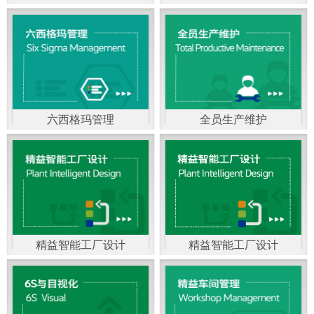
精益生产管理，是一种
以顾客需求为拉动，通
过减少和消除产品开发
设计、生产、管理和服
六西格玛管理
全员生产维护
务中一切不产生价值的
官方客服：400-168-0525
官方客服：400-168-0525
活动(即浪费)来加快生产
在线商桥咨询（点击沟
在线商桥咨询（点击沟
流程的速度运营管理方
通）
通）
法。精益生产能够缩短
对顾客的交付周期，与
精益智能工厂设计
精益智能工厂设计
官方客服：400-168-0525
“中国制造2025”是国家
此同时降低运营成本并
在线商桥咨询（点击沟
战略最重要的举措。智
减少企业的库存，从而