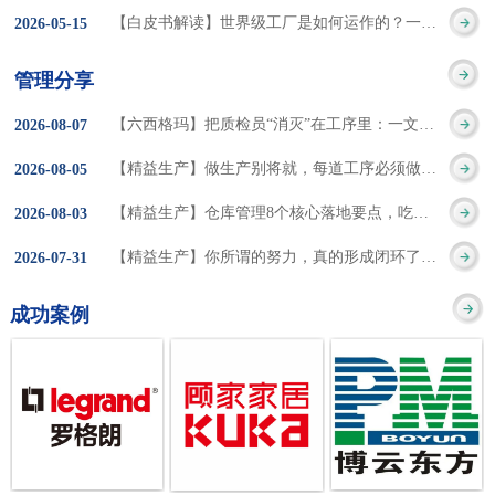
集成的纽带，是实施企
策。冠卓咨询对于智能
3050% 与工作有关
【白皮书解读】世界级工厂是如何运作的？一个模型讲清精益体系本质
2026
-
05
-
15
的推行机制无法持续执
业敏捷制造战略和实现
工厂一直都在思考和沉
的伤害降低50% 丰
行”，“没有可以持续推
管理分享
车间生产敏捷化的基本
淀，结合多年工厂运营
田汽车，丹纳赫，戴尔
进的人才可用”这些都是
【六西格玛】把质检员“消灭”在工序里：一文讲透自工序完结的5层落地法
2026
-
08
-
07
技术手段。MES可以为
管理咨询经验，我们认
等优秀的企业，都已经
在推行6S及目视化管理
【精益生产】做生产别将就，每道工序必须做到百分百
2026
-
08
-
05
用户提供一个快速反
为要实现4.0的智能工
从持续推动精益生产中
时困扰企业的问题。基
【精益生产】仓库管理8个核心落地要点，吃透直接效率翻倍！
2026
-
08
-
03
应、有弹性、精细化的
厂，我们可以分为两个
获得了丰厚的财务回
于“建立可持续推进的6S
【精益生产】你所谓的努力，真的形成闭环了吗？
2026
-
07
-
31
制造业环境，帮助企业
方面来看，一是硬件的
报。 精益生产的核
管理体系”的目标，结合
成功案例
降低成本、缩短交期、
智能化，二是各种业务
心思想主要包括：
传统的6S推进方式，冠
提高产品的质量和提高
流程信息的网络化；硬
1、客户驱动：从客户的
卓更关注营造全员参与
服务质量。适用于不同
件的智能化基于两个前
角度来看待产品(服务)的
的氛围以及培养企业自
行业(家电、汽车、半导
提条件：即设备的自动
价值 2、识别浪费：
主推进的人才，改善的
体、通讯、IT、医药、