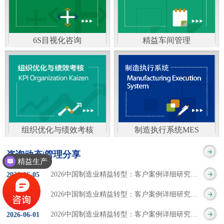
通）
能工厂是指利用物联网
增加企业资金回报率和
技术和信息技术提升管
企业利润率。 在面
6S目视化咨询
精益车间管理
理和服务，提高生产过
临市场多变，客户需求
6S及目视化管理是现代
官方客服：400-168-0525
程可控性、减少生产线
日益多样化的情况下，
化企业最基础的现场管
在线商桥咨询（点击沟
人工干预，集智能手段
企业通过精益生产改善
理方法，它的推进不仅
通）
和智能系统等新兴技术
活动，可以在以下方面
仅是展示企业基础管理
于一体，构建高效、节
得到显著改善： 生
组织优化与绩效考核
制造执行系统MES
的“名片”，更是提升现
官方客服：400-168-0525
制造执行系统MES是一
能、绿色、环保、舒适
产时间减少5090%
咨询动态|管理分享
场管理水平消除现场浪
精益生产
在线商桥咨询（点击沟
套面向制造企业车间执
的人性化工厂。其核心
库存减少5090% 质
2026中国制造业精益转型：客户案例详细研究报告【三】
2026
-
06
-
05
费的最佳途径。“现场6S
通）
行层的生产信息化管理
是实现信息与物理系统
量缺陷减少5090%
2026中国制造业精益转型：客户案例详细研究报告【二】
2026
-
06
-
04
管理总是简单问题频繁
系统，是企业CIMS信息
CPS互联互通，智能决
生产效率提升
2026中国制造业精益转型：客户案例详细研究报告【一】
2026
-
06
-
01
的重复的发生”，“制定