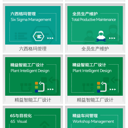
精益生产管理，是一种
以顾客需求为拉动，通
过减少和消除产品开发
设计、生产、管理和服
六西格玛管理
全员生产维护
务中一切不产生价值的
官方客服：400-168-0525
官方客服：400-168-0525
活动(即浪费)来加快生产
在线商桥咨询（点击沟
在线商桥咨询（点击沟
流程的速度运营管理方
通）
通）
法。精益生产能够缩短
对顾客的交付周期，与
精益智能工厂设计
精益智能工厂设计
官方客服：400-168-0525
“中国制造2025”是国家
此同时降低运营成本并
在线商桥咨询（点击沟
战略最重要的举措。智
减少企业的库存，从而