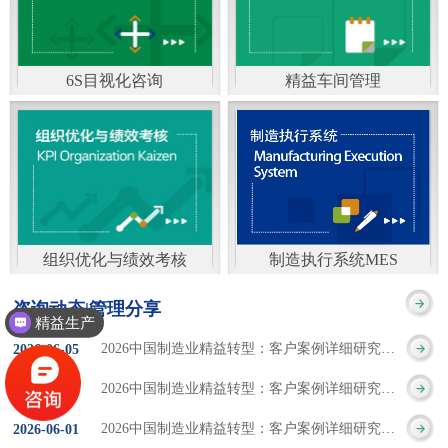
通）
能工厂是指利用物联网
增加企业资金回报率和
技术和信息技术提升管
企业利润率。 在面
6S目视化咨询
精益车间管理
理和服务，提高生产过
临市场多变，客户需求
6S及目视化管理是现代
官方客服：400-168-0525
程可控性、减少生产线
日益多样化的情况下，
化企业最基础的现场管
在线商桥咨询（点击沟
人工干预，集智能手段
企业通过精益生产改善
理方法，它的推进不仅
通）
和智能系统等新兴技术
活动，可以在以下方面
仅是展示企业基础管理
于一体，构建高效、节
得到显著改善： 生
组织优化与绩效考核
制造执行系统MES
的“名片”，更是提升现
官方客服：400-168-0525
制造执行系统MES是一
能、绿色、环保、舒适
产时间减少5090%
咨询动态|管理分享
场管理水平消除现场浪
精益生产
在线商桥咨询（点击沟
套面向制造企业车间执
的人性化工厂。其核心
库存减少5090% 质
2026中国制造业精益转型：客户案例详细研究报告【三】
2026
-
06
-
05
费的最佳途径。“现场6S
通）
行层的生产信息化管理
是实现信息与物理系统
量缺陷减少5090%
2026中国制造业精益转型：客户案例详细研究报告【二】
2026
-
06
-
04
管理总是简单问题频繁
系统，是企业CIMS信息
CPS互联互通，智能决
生产效率提升
2026中国制造业精益转型：客户案例详细研究报告【一】
2026
-
06
-
01
的重复的发生”，“制定