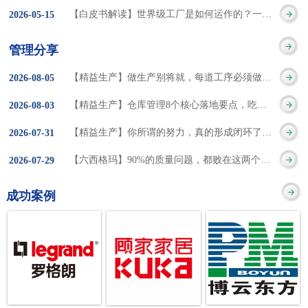
集成的纽带，是实施企
策。冠卓咨询对于智能
3050% 与工作有关
【白皮书解读】世界级工厂是如何运作的？一个模型讲清精益体系本质
2026
-
05
-
15
的推行机制无法持续执
业敏捷制造战略和实现
工厂一直都在思考和沉
的伤害降低50% 丰
行”，“没有可以持续推
管理分享
车间生产敏捷化的基本
淀，结合多年工厂运营
田汽车，丹纳赫，戴尔
进的人才可用”这些都是
【精益生产】做生产别将就，每道工序必须做到百分百
2026
-
08
-
05
技术手段。MES可以为
管理咨询经验，我们认
等优秀的企业，都已经
在推行6S及目视化管理
【精益生产】仓库管理8个核心落地要点，吃透直接效率翻倍！
2026
-
08
-
03
用户提供一个快速反
为要实现4.0的智能工
从持续推动精益生产中
时困扰企业的问题。基
【精益生产】你所谓的努力，真的形成闭环了吗？
2026
-
07
-
31
应、有弹性、精细化的
厂，我们可以分为两个
获得了丰厚的财务回
于“建立可持续推进的6S
【六西格玛】90%的质量问题，都败在这两个字上
2026
-
07
-
29
制造业环境，帮助企业
方面来看，一是硬件的
报。 精益生产的核
管理体系”的目标，结合
成功案例
降低成本、缩短交期、
智能化，二是各种业务
心思想主要包括：
传统的6S推进方式，冠
提高产品的质量和提高
流程信息的网络化；硬
1、客户驱动：从客户的
卓更关注营造全员参与
服务质量。适用于不同
件的智能化基于两个前
角度来看待产品(服务)的
的氛围以及培养企业自
行业(家电、汽车、半导
提条件：即设备的自动
价值 2、识别浪费：
主推进的人才，改善的
体、通讯、IT、医药、