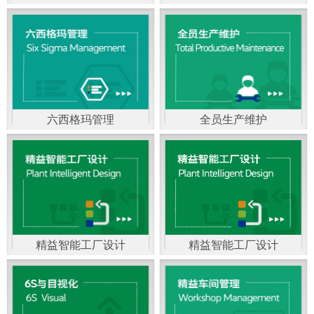
精益生产管理，是一种
以顾客需求为拉动，通
过减少和消除产品开发
设计、生产、管理和服
六西格玛管理
全员生产维护
务中一切不产生价值的
官方客服：400-168-0525
官方客服：400-168-0525
活动(即浪费)来加快生产
在线商桥咨询（点击沟
在线商桥咨询（点击沟
流程的速度运营管理方
通）
通）
法。精益生产能够缩短
对顾客的交付周期，与
精益智能工厂设计
精益智能工厂设计
官方客服：400-168-0525
“中国制造2025”是国家
此同时降低运营成本并
在线商桥咨询（点击沟
战略最重要的举措。智
减少企业的库存，从而