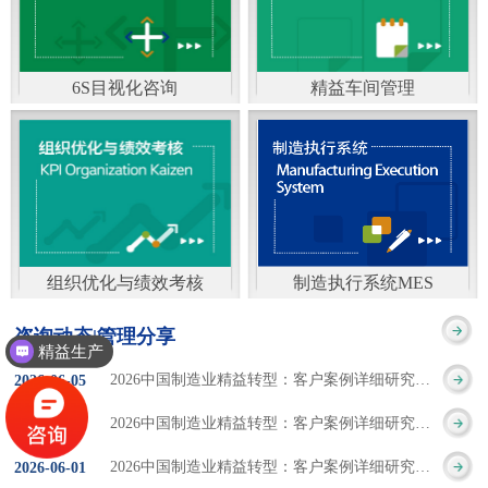
通）
能工厂是指利用物联网
增加企业资金回报率和
技术和信息技术提升管
企业利润率。 在面
6S目视化咨询
精益车间管理
理和服务，提高生产过
临市场多变，客户需求
6S及目视化管理是现代
官方客服：400-168-0525
程可控性、减少生产线
日益多样化的情况下，
化企业最基础的现场管
在线商桥咨询（点击沟
人工干预，集智能手段
企业通过精益生产改善
理方法，它的推进不仅
通）
和智能系统等新兴技术
活动，可以在以下方面
仅是展示企业基础管理
于一体，构建高效、节
得到显著改善： 生
组织优化与绩效考核
制造执行系统MES
的“名片”，更是提升现
官方客服：400-168-0525
制造执行系统MES是一
能、绿色、环保、舒适
产时间减少5090%
咨询动态|管理分享
场管理水平消除现场浪
精益生产
在线商桥咨询（点击沟
套面向制造企业车间执
的人性化工厂。其核心
库存减少5090% 质
2026中国制造业精益转型：客户案例详细研究报告【三】
2026
-
06
-
05
费的最佳途径。“现场6S
通）
行层的生产信息化管理
是实现信息与物理系统
量缺陷减少5090%
2026中国制造业精益转型：客户案例详细研究报告【二】
2026
-
06
-
04
管理总是简单问题频繁
系统，是企业CIMS信息
CPS互联互通，智能决
生产效率提升
2026中国制造业精益转型：客户案例详细研究报告【一】
2026
-
06
-
01
的重复的发生”，“制定