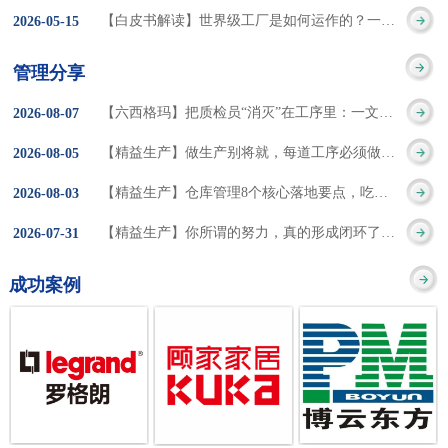
集成的纽带，是实施企
策。冠卓咨询对于智能
3050% 与工作有关
【白皮书解读】世界级工厂是如何运作的？一个模型讲清精益体系本质
2026
-
05
-
15
的推行机制无法持续执
业敏捷制造战略和实现
工厂一直都在思考和沉
的伤害降低50% 丰
行”，“没有可以持续推
管理分享
车间生产敏捷化的基本
淀，结合多年工厂运营
田汽车，丹纳赫，戴尔
进的人才可用”这些都是
【六西格玛】把质检员“消灭”在工序里：一文讲透自工序完结的5层落地法
2026
-
08
-
07
技术手段。MES可以为
管理咨询经验，我们认
等优秀的企业，都已经
在推行6S及目视化管理
【精益生产】做生产别将就，每道工序必须做到百分百
2026
-
08
-
05
用户提供一个快速反
为要实现4.0的智能工
从持续推动精益生产中
时困扰企业的问题。基
【精益生产】仓库管理8个核心落地要点，吃透直接效率翻倍！
2026
-
08
-
03
应、有弹性、精细化的
厂，我们可以分为两个
获得了丰厚的财务回
于“建立可持续推进的6S
【精益生产】你所谓的努力，真的形成闭环了吗？
2026
-
07
-
31
制造业环境，帮助企业
方面来看，一是硬件的
报。 精益生产的核
管理体系”的目标，结合
成功案例
降低成本、缩短交期、
智能化，二是各种业务
心思想主要包括：
传统的6S推进方式，冠
提高产品的质量和提高
流程信息的网络化；硬
1、客户驱动：从客户的
卓更关注营造全员参与
服务质量。适用于不同
件的智能化基于两个前
角度来看待产品(服务)的
的氛围以及培养企业自
行业(家电、汽车、半导
提条件：即设备的自动
价值 2、识别浪费：
主推进的人才，改善的
体、通讯、IT、医药、